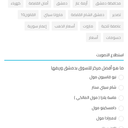
حافظة دمشق
أزمة غاز
دمشق
أمان القابضة
كهرباء
صدير
دمشق الشام القابضة
ماروتا سيتي
القانون10
اصفة ثلجية
مازوت
أسعار الذهب
إعمار سورية
سومات
أسعار
طلاع التصويت
هو أفضل مركز للتسوق بدمشق وريفها
نيو قاسيون مول
شام سيتي سنتر
ماسة يلازا ( مول المالكي )
دامسكينو مول
لاميرادا مول