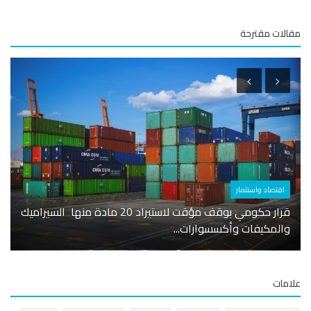
لات مقترحة
اقتصاد واستثمار
أسوا
قرار حكومي بوقف مؤقت لاستيراد 20 مادة منها السيراميك
البرا
والمكيفات وأكسسوارات...
سيارات
مات