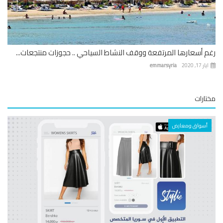
 أسعارها المرتفعة ووقف النشاط السياحي .. حجوزات منتجعات...
 17, 2020
emmarsyria
ارات
أسواق ومعارض