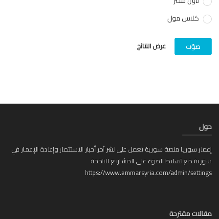
تاون سنتر
كلاس مول
عرض النتائج
صوّت
ل
ار سوريا منصة سورية تعمل على نشر آخر أخبار الاستثمار وإعادة الإعمار في
ية مع تسليط الضوء على المشاريع الناجحة
https://www.emmarsyria.com/admin/setti
لات مقترحة