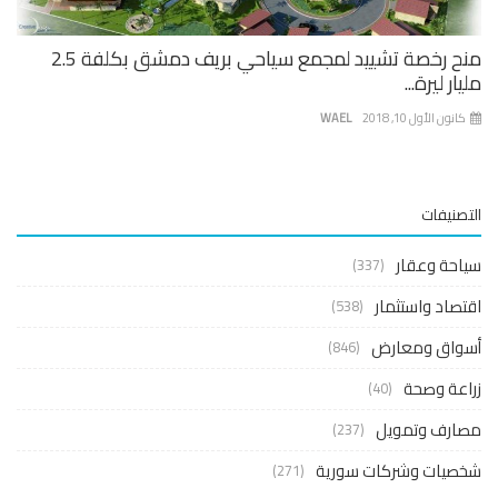
منح رخصة تشييد لمجمع سياحي بريف دمشق بكلفة 2.5
ار ليرة...
نون الأول 10, 2018
WAEL
صنيفات
حة وعقار
(337)
صاد واستثمار
(538)
واق ومعارض
(846)
عة وصحة
(40)
ارف وتمويل
(237)
صيات وشركات سورية
(271)