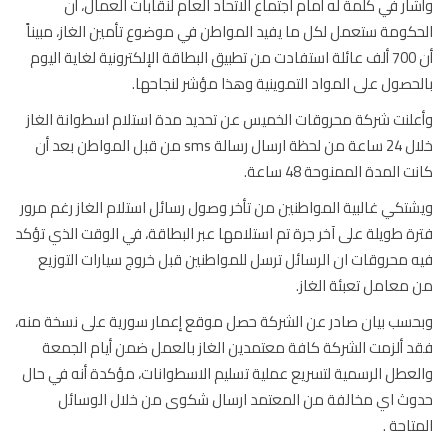
ار في كلمة له أمام اجتماع الاتحاد العام لنقابات العمال، أن
كومة ستعمل لكل ما يفيد المواطن في موضوع تأمين الغاز، مبيناً
أن 700 ألف عائلة استفادت من تطبيق البطاقة الإلكترونية لغاية اليوم
حصول على المواد التموينية وهذا مؤشر لنجاحها.
لنت شركة محروقات الخميس عن تحديد مدة استلام اسطوانة الغاز
خلال 24 ساعة من لحظة ارسال رسالة sms من قبل المواطن بعد أن
 المدة الممنوحة 48 ساعة.
تكي غالبية المواطنين من تأخر وصول رسائل استلام الغاز رغم مرور
ة طويلة على آخر جرة تم استلامها عبر البطاقة، في الوقت الذي تؤكد
 محروقات ان الرسائل ترسل للمواطنين قبل خروج سيارات التوزيع
معامل تعبئة الغاز.
سب بيان صادر عن الشركة حصل موقع إعمار سورية على نسخة منه،
 ألزمت الشركة كافة معتمدين الغاز بالعمل ضمن أيام الجمعة
عطل الرسمية لتسريع عملية تسليم الاسطوانات، مؤكدة أنه في حال
ث اي مخالفة من المعتمد ارسال شكوى من خلال الوسائل
تاحة .