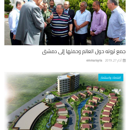
ع ثروته حول العالم وحملها إلى دمشق
 27, 2019
emmarsyria
اقتصاد واستثمار