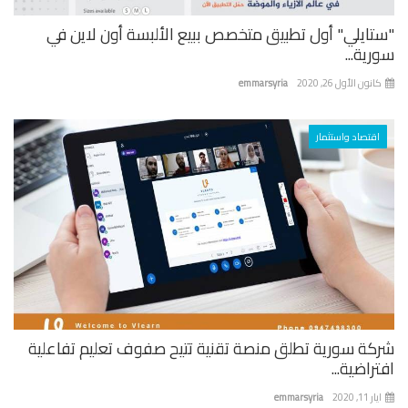
تايلي" أول تطبيق متخصص ببيع الألبسة أون لاين في
ية...
نون الأول 26, 2020
emmarsyria
اقتصاد واستثمار
كة سورية تطلق منصة تقنية تتيح صفوف تعليم تفاعلية
راضية...
 11, 2020
emmarsyria