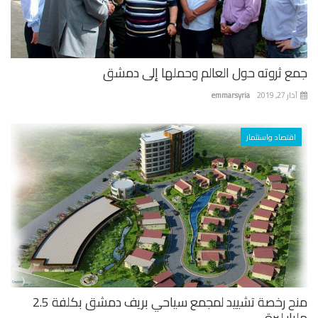
ع ثروته حول العالم وحملها إلى دمشق
 27, 2019
emmarsyria
اقتصاد واستثمار
منح رخصة تشييد لمجمع سياحي بريف دمشق بكلفة 2.5
ار ليرة...