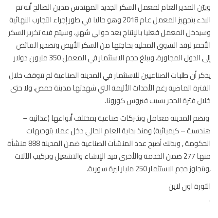
ّن المدير العام لمعمل السكر الجديد المهندس مدين الصالح أنه تم
البدء بتجهيز المعمل عام 2018 وهو حاليا في طور إجراء التجارب النهائية
دخل المعمل فعليا بالإنتاج بعد حوالي شهر,، وسيتم فيه تكرير السكر
حمر لرفد السوق المحلية بحاجتها من السكر الأبيض وتصدير الفائض
الدول المجاورة، ويبلغ حجم الاستثمار في المعمل 350 مليون دولار
ر أن طلبات الصناعيين للاستثمار في المدينة الصناعية لم تتوقف خلال
ترة الماضية رغم الأحداث الأليمة التي شهدتها مدينة حمص، ولا حتى
ل فترة الحجر بسبب فيروس كورونا.
م المدينة معامل وشركات صناعية بمختلف أنواعها (غذائية –
سية – كيميائية) ومنذ بداية العام الحالي دخل عملا بتوجيهات
الحكومة , وبذلك أصبح عدد المنشآت الصناعية ضمن المدينة 888 منشأة
منها 277 ضمن الخدمة والأخرى قيد الإنشاء والتشغيل وتركيب الآلات
وز حجم الاستثمار 250 مليار ليرة سورية.
ورة اون لاين