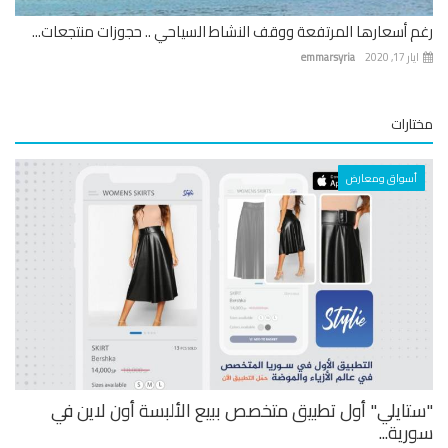
 أسعارها المرتفعة ووقف النشاط السياحي .. حجوزات منتجعات...
 17, 2020
emmarsyria
ارات
أسواق ومعارض
تايلي" أول تطبيق متخصص ببيع الألبسة أون لاين في
ية...