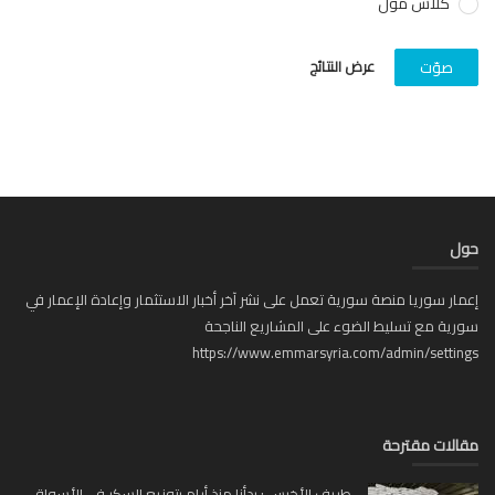
كلاس مول
عرض النتائج
صوّت
ل
ار سوريا منصة سورية تعمل على نشر آخر أخبار الاستثمار وإعادة الإعمار في
ية مع تسليط الضوء على المشاريع الناجحة
https://www.emmarsyria.com/admin/setti
لات مقترحة
طريف الأخرس : بدأنا منذ أيام بتوزيع السكر في الأسواق