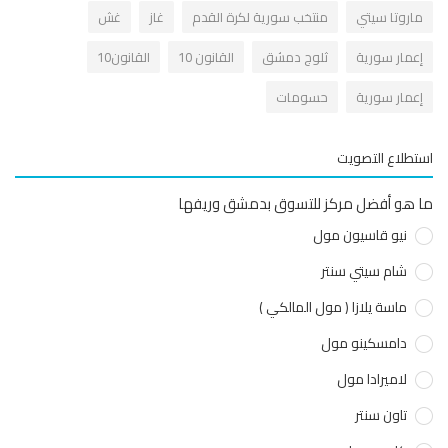
اروتا سيتي
منتخب سورية لكرة القدم
غاز
غش
عمار سورية
ثلوج دمشق
القانون 10
القانون10
عمار سورية
حسومات
طلاع التصويت
هو أفضل مركز للتسوق بدمشق وريفها
نيو قاسيون مول
شام سيتي سنتر
ماسة يلازا ( مول المالكي )
دامسكينو مول
لاميرادا مول
تاون سنتر