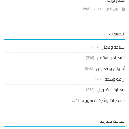
نون الأول 10, 2018
WAEL
صنيفات
حة وعقار
(337)
صاد واستثمار
(538)
واق ومعارض
(846)
عة وصحة
(40)
ارف وتمويل
(238)
صيات وشركات سورية
(271)
لات مقترحة