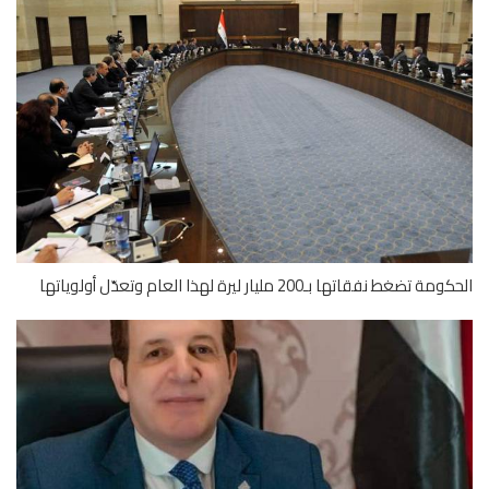
 تضغط نفقاتها بـ200 مليار ليرة لهذا العام وتعدّل أولوياتها