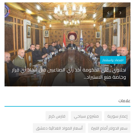
اقتصاد واستثمار
مصار
نحلاوي : على الحكومة أخذ رأي الصناعيين قبل اتخاذ أي قرار
بنك س
وخاصة منع الاستيراد...
الثانو
مات
عمار سورية
مشروع سياحي
فارس كرم
عر الدولار أمام الليرة
أسعار المواد الغذائية دمشق