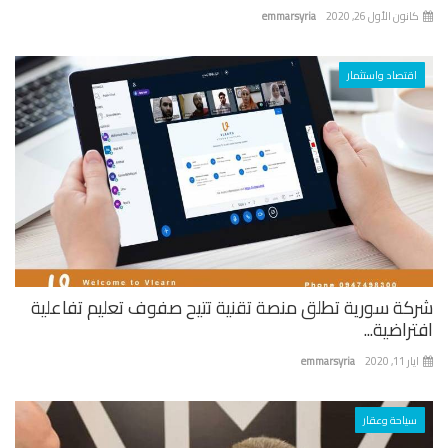
نون الأول 26, 2020
emmarsyria
اقتصاد واستثمار
كة سورية تطلق منصة تقنية تتيح صفوف تعليم تفاعلية
راضية...
 11, 2020
emmarsyria
سياحة وعقار