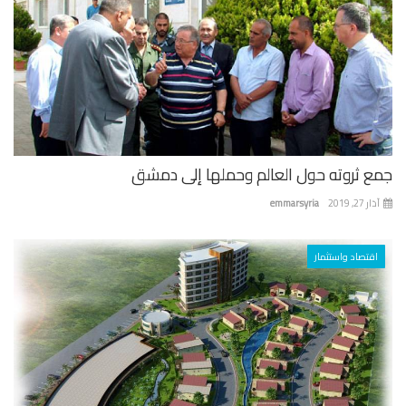
ع ثروته حول العالم وحملها إلى دمشق
 27, 2019
emmarsyria
اقتصاد واستثمار