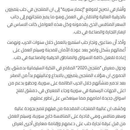
ار في تصريح لموقع "إعمار سورية" إلى ان المنتجين في حلب يتميزون
حرفية العالية والاتقان في العمل وهو ما يميز منتجاتهم إلى جانب
عر المنافس الذي يقدمونه وكل هذه العوامل كانت الاساس في
ار التجارة والصناعة في حلب.
د أن صناعيي وتجار حلب استمرو بالعمل خلال سنوات الحرب، ونهضت
الهم بشكل واضح بعد عودة الأمان للمدينة وسيتم العمل على
دة تفعيل كافة الاسواق والمناطق الحرفية والصناعية في حلب.
وحول معرض "منتجين 2020" المقام في التكية السليمانية بدمشق، بيّن
موي ان هؤلاء المنتجين يتميزون بالابداع وغالبيتهم بدأ من الصفر
 تدمير منشآتهم خلال الحرب الظالمة على سورية، وحظيو بدعم من
ى الجهات الرسمية في سورية وجاء المعرض في دمشق لفتح
اق جديدة امامهم مما سينعكس على تطور عملهم.
ف ان غالبية المنتجات المقدمة من قبلهم تتميز بجودة عالية
ر منافس وهي قادرة على المنافسة خارج سورية، وسيتم العمل
قبل غرفة تجارة حلب على دعمهم وإقامة معارض أخرى لعرض