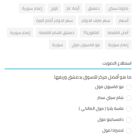
اروتا سيتي
دمشق
أزمة غاز
ثلوج
إعمار سورية
سعار
سعر صرف الدولار
سعر الدولار أمام الليرة
مان القابضة
القانون10
دمشق الشام القابضة
إعمار سورية
عمار سورية
نيو قاسيون مول
سورية
طلاع التصويت
هو أفضل مركز للتسوق بدمشق وريفها
نيو قاسيون مول
شام سيتي سنتر
ماسة يلازا ( مول المالكي )
دامسكينو مول
لاميرادا مول