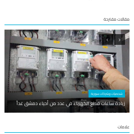
لات مقترحة
أسوا
شخصيات وشركات سورية
ريكس 
زيادة ساعات قطع الكهرباء في عدد من أحياء دمشق غداً
جديد
مات