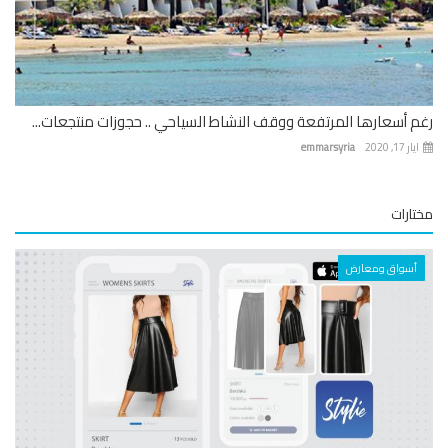
 أسعارها المرتفعة ووقف النشاط السياحي .. حجوزات منتجعات...
 17, 2020
emmarsyria
ارات
أسواق ومعارض