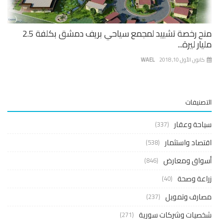
منح رخصة تشييد لمجمع سياحي بريف دمشق بكلفة 2.5
ار ليرة...
نون الأول 10, 2018
WAEL
صنيفات
حة وعقار
(337)
صاد واستثمار
(538)
واق ومعارض
(846)
عة وصحة
(40)
ارف وتمويل
(237)
صيات وشركات سورية
(271)