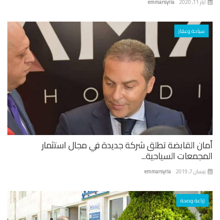
 11, 2020
emmarsyria
سياحة وعقار
ان القابضة تطلق شركة جديدة في مجال استثمار
جمعات السياحية...
ان 7, 2019
emmarsyria
زراعة وصحة