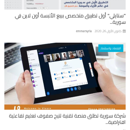
تايلي" أول تطبيق متخصص ببيع الألبسة أون لاين في
ية...
نون الأول 26, 2020
emmarsyria
اقتصاد واستثمار
كة سورية تطلق منصة تقنية تتيح صفوف تعليم تفاعلية
راضية...