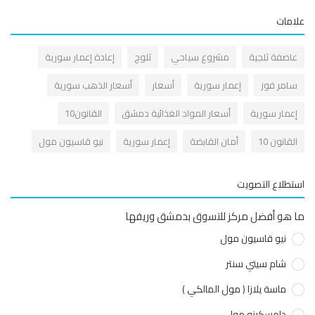
مات
اصفة ثلجية
مشروع سياحي
ثلوج
إعادة إعمار سورية
امر فوز
إعمار سورية
أسعار
أسعار الذهب سورية
عمار سورية
أسعار المواد الغذائية دمشق
القانون10
قانون 10
أمان القابضة
إعمار سورية
نيو قاسيون مول
طلاع التصويت
هو أفضل مركز للتسوق بدمشق وريفها
نيو قاسيون مول
شام سيتي سنتر
ماسة يلازا ( مول المالكي )
دامسكينو مول