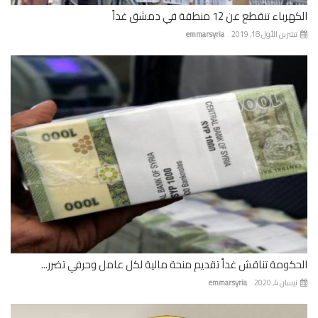
باء تنقطع عن 12 منطقة في دمشق غداً
رين الأول 18, 2019
emmarsyria
كومة تناقش غداً تقديم منحة مالية لكل عامل وحرفي تضرر...
ان 4, 2020
emmarsyria