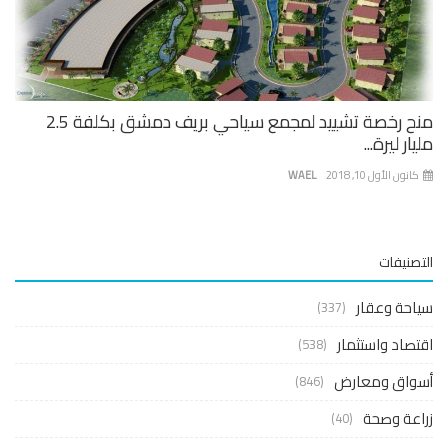
منح رخصة تشييد لمجمع سياحي بريف دمشق بكلفة 2.5
ار ليرة...
نون الأول 10, 2018
WAEL
صنيفات
حة وعقار
(337)
صاد واستثمار
(538)
واق ومعارض
(846)
عة وصحة
(40)