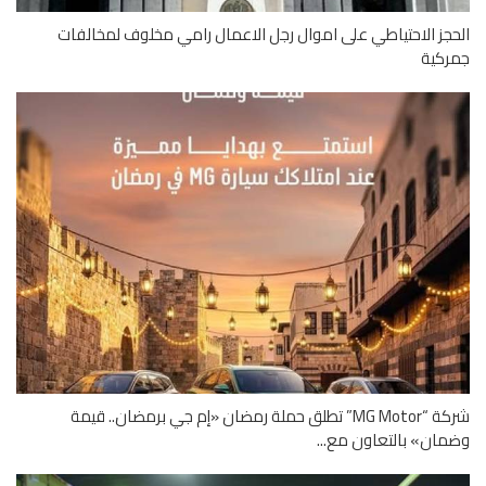
جز الاحتياطي على اموال رجل الاعمال رامي مخلوف لمخالفات
ركية
شركة “MG Motor” تطلق حملة رمضان «إم جي برمضان.. قيمة
ان» بالتعاون مع...