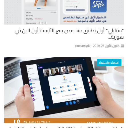
تايلي" أول تطبيق متخصص ببيع الألبسة أون لاين في
ية...
نون الأول 26, 2020
emmarsyria
اقتصاد واستثمار