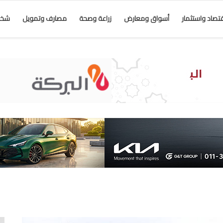
قتصاد واستثمار
أسواق ومعارض
زراعة وصحة
مصارف وتمويل
شخص