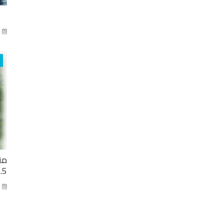
آذا
من
2.5 مليار ل
كا