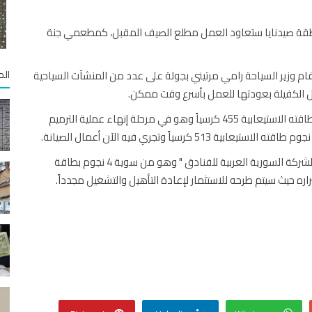
منطقة صيدنايا ستعاود العمل مطلع الصيف المقبل، كمطعمي جنة
قام وزير السياحة رامي مرتيني بجولة على عدد من المنشآت السياحية
الم
 الكفيلة بعودتها للعمل بأسرع وقت ممكن.
وشملت الجولة، "مطعم جنة صيدنايا" وهو من فئة 5 نجوم طاقته الاستيعابية 455 كرسياً وهو في مرحلة إنهاء عملية الترميم
وتمت زيارة "فندق سفير معلولا" والذي يعود بملكيته إلى "الشركة السورية العربية للفنادق " وهو من سوية 4 نجوم بطاقة