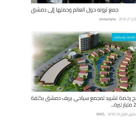
جمع ثروته حول العالم وحملها إلى دمشق
ر 27, 2019
emmarsyria
اقتصاد واستثمار
ح رخصة تشييد لمجمع سياحي بريف دمشق بكلفة
يرة...
نون الأول 10, 2018
WAEL