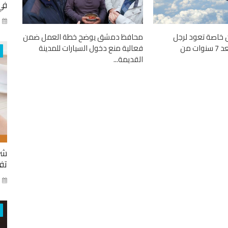
في
كا
 خاصة تعود لرجل
محافظ دمشق يوضح خطة العمل ضمن
أعمال سوري بعد 7 سنوات من
فعالية منع دخول السيارات للمدينة
القديمة...
شر
تفا
ايا