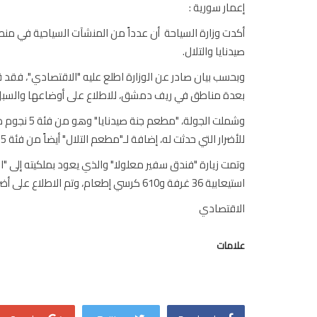
إعمار سورية :
أكدت وزارة السياحة أن عدداً من المنشآت السياحية في 
صيدنايا والتلال.
وبحسب بيان صادر عن الوزارة اطلع عليه "الاقتصادي"، فقد 
بعدة مناطق في ريف دمشق، للاطلاع على أوضاعها والسبل
للأضرار التي حدثت له، إضافة لـ"مطعم التلال" أيضاً من فئة 5 نجوم طاقته الاستيعابية 513 كرسياً وتجري فيه الآن أعمال الصيانة.
استيعابية 36 غرفة و610 كرسي إطعام، وتم الاطلاع على أضراره حيث سيتم طرحه للاستثمار لإعادة التأهيل والتشغيل مجدداً.
الاقتصادي
علامات