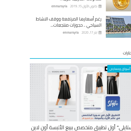
كانون الأول 15, 2019
emmarsyria
رغم أسعارها المرتفعة ووقف النشاط
السياحي .. حجوزات منتجعات...
ايار 17, 2020
emmarsyria
ارات
أسواق ومعارض
تايلي" أول تطبيق متخصص ببيع الألبسة أون لاين