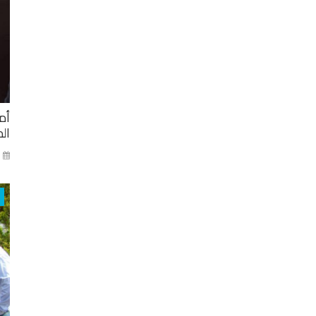
أم
ال
ني