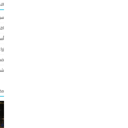
الت
سي
اقت
أس
زر
مص
شخ
مقا