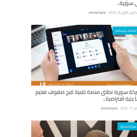
 سورية...
نون الأول 26, 2020
emmarsyria
اقتصاد واستثمار
كة سورية تطلق منصة تقنية تتيح صفوف تعليم
علية افتراضية...
ر 11, 2020
emmarsyria
سياحة وعقار