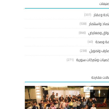
صنيفات
احة وعقار
(337)
صاد واستثمار
(538)
واق ومعارض
(846)
اعة وصحة
(40)
ارف وتمويل
(238)
صيات وشركات سورية
(271)
لات مقترحة