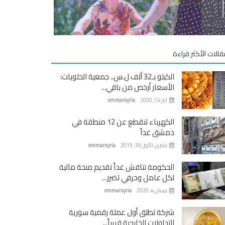
قالات الأكثر قراءة
الكيلو بـ32 ألف ل.س.. جمعية الحلويات:
الأسعار أرخص من باقي...
ايار 14, 2020
emmarsyria
الكهرباء تنقطع عن 12 منطقة في
دمشق غداً
تشرين الأول 18, 2019
emmarsyria
الحكومة تناقش غداً تقديم منحة مالية
لكل عامل وحرفي تضرر...
نيسان 4, 2020
emmarsyria
شركة تطلق أول عملة رقمية سورية
للتداولات الخارجية قريباً...