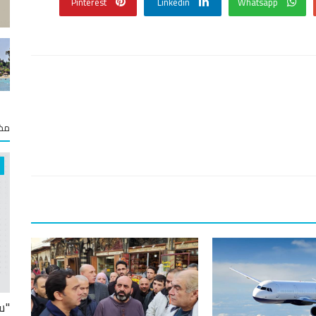
Pinterest
Linkedin
Whatsapp
مخت
"س