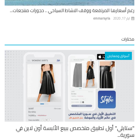
رغم أسعارها المرتفعة ووقف النشاط السياحي .. حجوزات منتجعات...
ايار 17, 2020
emmarsyria
مختارات
أسواق ومعارض
"ستايلي" أول تطبيق متخصص ببيع الألبسة أون لاين في
سورية...