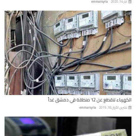
ايار 14, 2020
emmarsyria
الكهرباء تنقطع عن 12 منطقة في دمشق غداً
تشرين الأول 18, 2019
emmarsyria