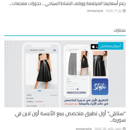
رغم أسعارها المرتفعة ووقف النشاط السياحي .. حجوزات منتجعات...
ايار 17, 2020
emmarsyria
مختارات
أسواق ومعارض
"ستايلي" أول تطبيق متخصص ببيع الألبسة أون لاين في
سورية...
كانون الأول 26, 2020
emmarsyria