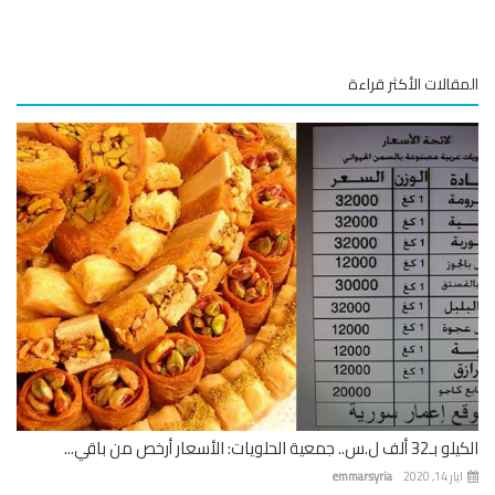
المقالات الأكثر قراءة
الكيلو بـ32 ألف ل.س.. جمعية الحلويات: الأسعار أرخص من باقي...
ايار 14, 2020
emmarsyria