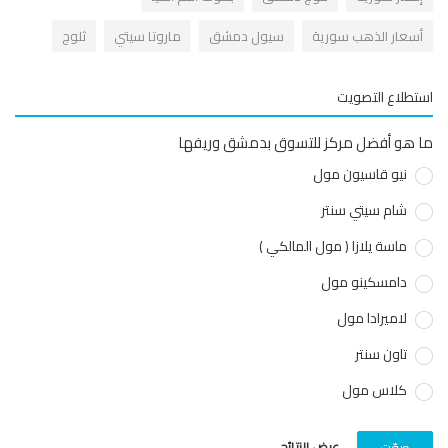
أسعار الذهب سورية
سيول دمشق
ماروتا سيتي
ثلوج
استطلاع التصويت
ما هو أفضل مركز للتسوق بدمشق وريفها
نيو قاسيون مول
شام سيتي سنتر
ماسة يلازا ( مول المالكي )
دامسكينو مول
لاميرادا مول
تاون سنتر
كلاس مول
عرض النتائج