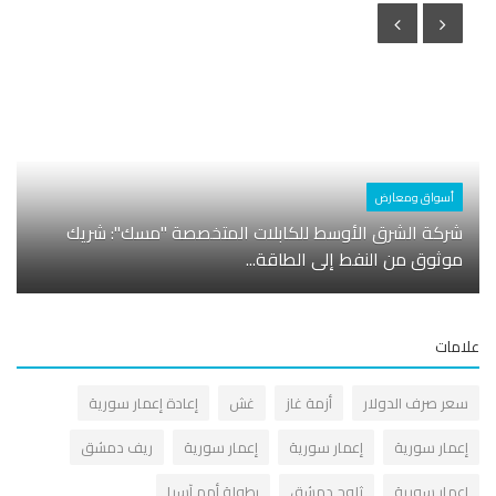
أسواق ومعارض
شركة الشرق الأوسط للكابلات المتخصصة "مسك": شريك
موثوق من النفط إلى الطاقة...
علامات
سعر صرف الدولار
أزمة غاز
غش
إعادة إعمار سورية
إعمار سورية
إعمار سورية
إعمار سورية
ريف دمشق
إعمار سورية
ثلوج دمشق
بطولة أمم آسيا