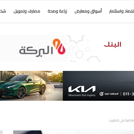
قتصاد واستثمار
أسواق ومعارض
زراعة وصحة
مصارف وتمويل
شخص
اضية على الانترنيت