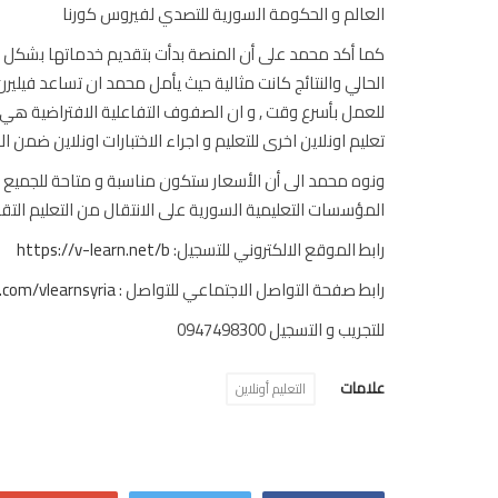
العالم و الحكومة السورية للتصدي لفيروس كورنا
كما أكد محمد على أن المنصة بدأت بتقديم خدماتها بشكل 
للعمل بأسرع وقت , و ان الصفوف التفاعلية الافتراضية هي
تعليم اونلاين اخرى للتعليم و اجراء الاختبارات اونلاين ضمن 
ونوه محمد الى أن الأسعار ستكون مناسبة و متاحة للجميع ح
المؤسسات التعليمية السورية على الانتقال من التعليم التقلي
رابط الموقع الالكتروني للتسجيل:
https://v-learn.net/b
رابط صفحة التواصل الاجتماعي للتواصل :
com/vlearnsyria
للتجريب و التسجيل 0947498300
علامات
التعليم أونلاين