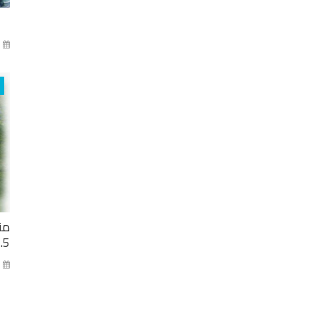
آذا
من
2.5 مليار ل
كا