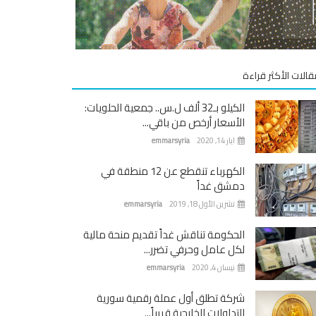
قالات الأكثر قراءة
الكيلو بـ32 ألف ل.س.. جمعية الحلويات:
الأسعار أرخص من باقي...
ايار 14, 2020
emmarsyria
الكهرباء تنقطع عن 12 منطقة في
دمشق غداً
تشرين الأول 18, 2019
emmarsyria
الحكومة تناقش غداً تقديم منحة مالية
لكل عامل وحرفي تضرر...
نيسان 4, 2020
emmarsyria
شركة تطلق أول عملة رقمية سورية
للتداولات الخارجية قريباً...