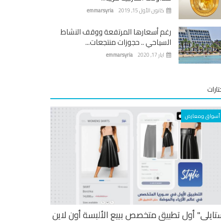
كانون الأول 15, 2019
emmarsyria
رغم أسعارها المرتفعة ووقف النشاط
السياحي .. حجوزات منتجعات...
ايار 17, 2020
emmarsyria
ارات
أسواق ومعارض
تايلي" أول تطبيق متخصص ببيع الألبسة أون لاين