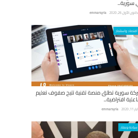
 سورية...
نون الأول 26, 2020
emmarsyria
اقتصاد واستثمار
كة سورية تطلق منصة تقنية تتيح صفوف تعليم
علية افتراضية...
ر 11, 2020
emmarsyria
سياحة وعقار