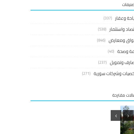
صنيفات
احة وعقار
(337)
صاد واستثمار
(538)
واق ومعارض
(846)
اعة وصحة
(40)
ارف وتمويل
(237)
صيات وشركات سورية
(271)
لات مقترحة