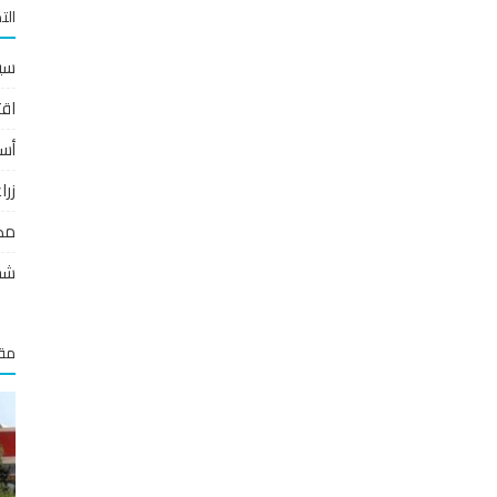
الت
سي
اقت
أس
زر
مص
شخ
مقا