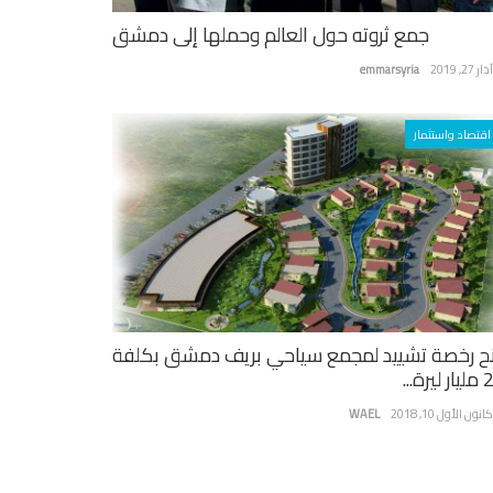
جمع ثروته حول العالم وحملها إلى دمشق
ر 27, 2019
emmarsyria
اقتصاد واستثمار
ح رخصة تشييد لمجمع سياحي بريف دمشق بكلفة
يرة...
نون الأول 10, 2018
WAEL