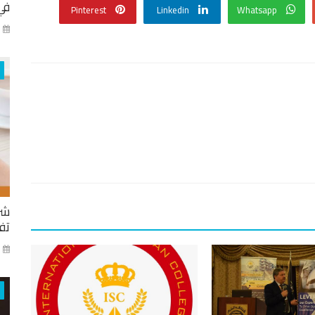
في
Pinterest
Linkedin
Whatsapp
كا
شر
تفا
ايا