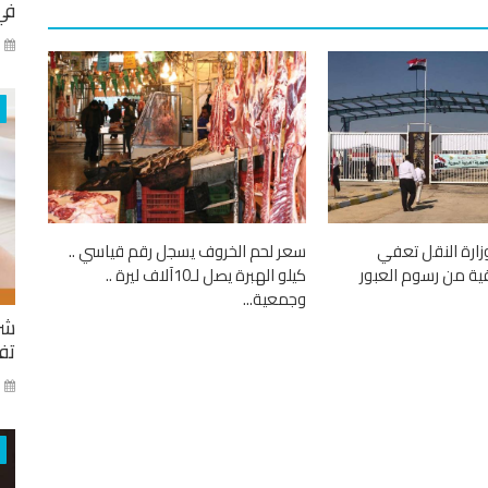
في
كا
.وزارة النقل تعفي
سعر لحم الخروف يسجل رقم قياسي ..
قية من رسوم العبور
كيلو الهبرة يصل لـ10آلاف ليرة ..
وجمعية...
شر
تفا
ايا