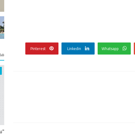
Pinterest
Linkedin
Whatsapp
مخت
"س