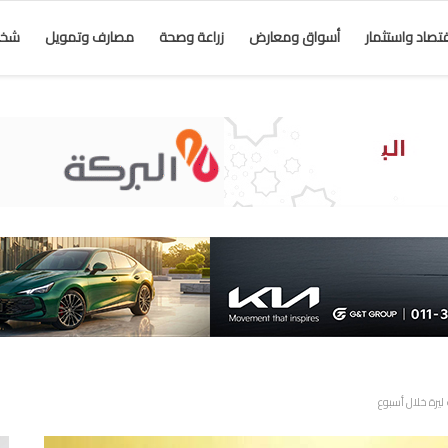
قتصاد واستثمار
أسواق ومعارض
زراعة وصحة
مصارف وتمويل
شخص