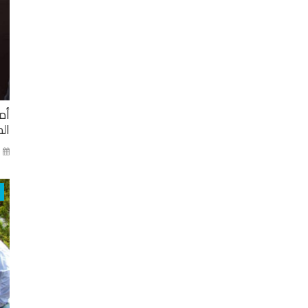
أم
ال
ني