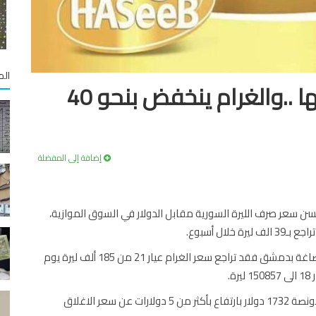
الم
أسعار الذهب تواصل هبوطها ..والغرام ينخفض بنحو 40
إضافة إلى المفضلة
ن سعر صرف الليرة السورية مقابل الدولار في السوق الموازية،
وبحسب نشرة اسعار الذهب الصادرة عن الجمعية الحرفية للصاغة بدمشق فقد تراجع سعر الغرام عيار 21 من 185 ألف ليرة يوم
أما عالمياً فقد سجلت أسعار الذهب ارتفاعاً، حيث بلغ سعر الاونصة 1732 دولار بارتفاع بأكثر من 5 دولارات عن سعر الاغلاق