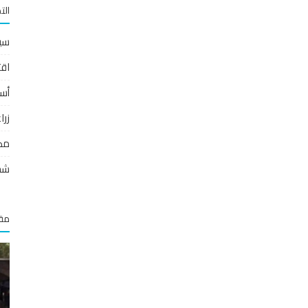
الت
سي
اقت
أس
زر
مص
شخ
مقا