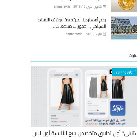
كانون الأول 15, 2019
emmarsyria
رغم أسعارها المرتفعة ووقف النشاط
السياحي .. حجوزات منتجعات...
ايار 17, 2020
emmarsyria
ارات
أسواق ومعارض
تايلي" أول تطبيق متخصص ببيع الألبسة أون لاين