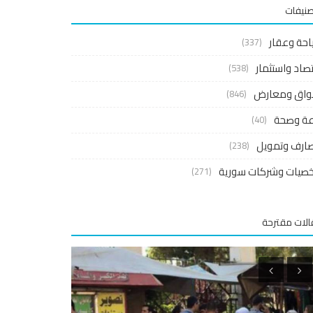
صنيفات
احة وعقار
(337)
صاد واستثمار
(538)
واق ومعارض
(846)
اعة وصحة
(40)
ارف وتمويل
(238)
صيات وشركات سورية
(271)
لات مقترحة