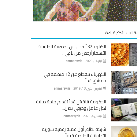
قالات الأكثر قراءة
الكيلو بـ32 ألف ل.س.. جمعية الحلويات:
الأسعار أرخص من باقي...
ايار 14, 2020
emmarsyria
الكهرباء تنقطع عن 12 منطقة في
دمشق غداً
تشرين الأول 18, 2019
emmarsyria
الحكومة تناقش غداً تقديم منحة مالية
لكل عامل وحرفي تضرر...
نيسان 4, 2020
emmarsyria
شركة تطلق أول عملة رقمية سورية
للتداولات الخارجية قريباً...