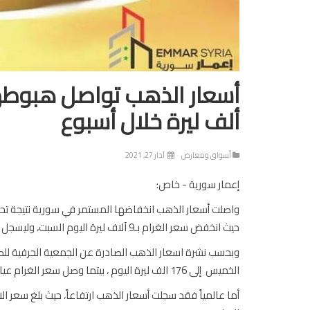
ألف ليرة خلال أسبوع
أسواق ومعارض
آذار 27, 2021
إعمار سورية - خاص:
واصلت أسعار الذهب انخفاضها المستمر في سورية نتيجة تحس
حيث انخفض سعر الغرام بـ9 آلاف ليرة اليوم السبت، وليسجل تراجع بـ39 الف ليرة خلال أسبوع.
الخميس إلى 176 الف ليرة اليوم ، بيتما وصل سعر الغرام عيار 18 الى 150857 ليرة.