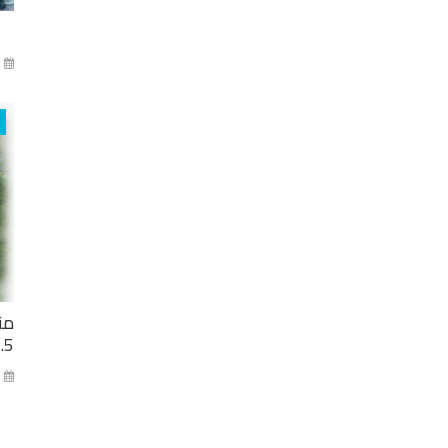
آذا
من
2.5 مليار ل
كا