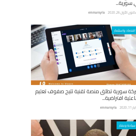
 سورية...
نون الأول 26, 2020
emmarsyria
اقتصاد واستثمار
كة سورية تطلق منصة تقنية تتيح صفوف تعليم
علية افتراضية...
ر 11, 2020
emmarsyria
سياحة وعقار