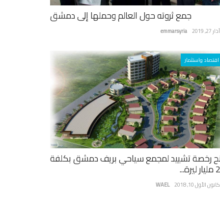
جمع ثروته حول العالم وحملها إلى دمشق
ر 27, 2019
emmarsyria
اقتصاد واستثمار
ح رخصة تشييد لمجمع سياحي بريف دمشق بكلفة
يرة...
نون الأول 10, 2018
WAEL