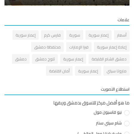
مات
سعار
إعمار سورية
سورية
فارس كرم
إعمار سورية
عادة إعمار سورية
فيزا الإمارات
محتفظة دمشق
مشق الشام القابضة
إعمار سورية
ثلوج دمشق
دمشق
اروتا سيتي
إعمار سورية
أمان القابضة
طلاع التصويت
هو أفضل مركز للتسوق بدمشق وريفها
نيو قاسيون مول
شام سيتي سنتر
ماسة يلازا ( مول المالكي )