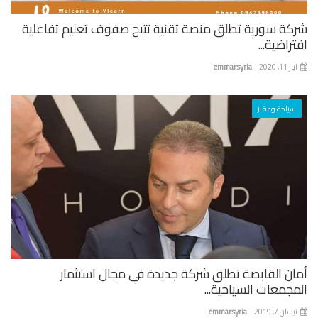
كة سورية تطلق منصة تقنية تتيح صفوف تعليم تفاعلية
راضية...
 11, 2020
emmarsyria
سياحة وعقار
ان القابضة تطلق شركة جديدة في مجال استثمار
جمعات السياحية...
ان 7, 2019
emmarsyria