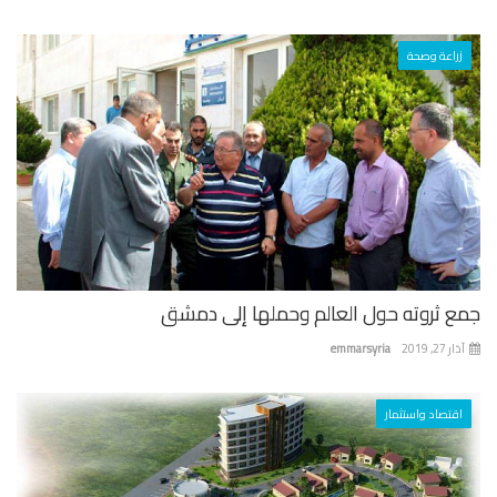
زراعة وصحة
ع ثروته حول العالم وحملها إلى دمشق
 27, 2019
emmarsyria
اقتصاد واستثمار