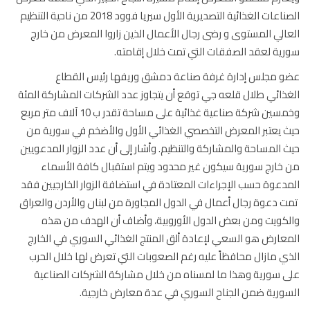
الصناعات الغذائية التصديرية الأول سيريا فوود 2018 من ناحية التنظيم
الي المستوى و رضى رجال الأعمال الذين زاروا المعرض من خارج
ية لعقد الصفقات التي تمت خلال إقامته.
 مجلس إدارة غرفة صناعة دمشق وريفها رئيس القطاع
ذائي طلال قلعه جي توقع أن يتجاوز عدد الشركات المشاركة المئة
وخمسين شركة صناعية غذائية على مساحة تقدر ب 10 آلاف متر مربع
 يعتبر المعرض التخصصي الغذائي الأول والأضخم في سورية من
 المساحة والمشاركة والتنظيم. وأشار إلى أن عدد الزوار المدعويين
خارج سورية سيكون غير محدود ويتم استقبال كافة الأسماء
دعوة حسب الإجراءات المعتادة في استضافة الزوار الخارجيين فقد
 دعوة رجال أعمال في الدول المجاورة من لبنان والأردن والعراق
كويت ومن بعض الدول الأوروبية، وأضاف أن الهدف من هذه
عارض هو السعي لإعادة ألق المنتج الغذائي السوري في الخارج
ي مازال محافظاً عليه رغم الصعوبات التي تعرض لها خلال الحرب
 سورية وهذا ما لمسناه من خلال مشاركة الشركات الصناعية
ورية ضمن الجناح السوري في عدة معارض خارجية.