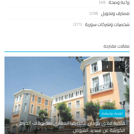
عة وصحة
(40)
ارف وتمويل
(238)
صيات وشركات سورية
(271)
لات مقترحة
اقتصاد واستثمار
اقتصا
ملكية فندق بلودان للمصرف العقاري بعد توقف الخرافي
بحضور
الكويتية عن تسديد القروض
إنشاء