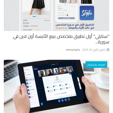
تايلي" أول تطبيق متخصص ببيع الألبسة أون لاين في
ية...
نون الأول 26, 2020
emmarsyria
اقتصاد واستثمار