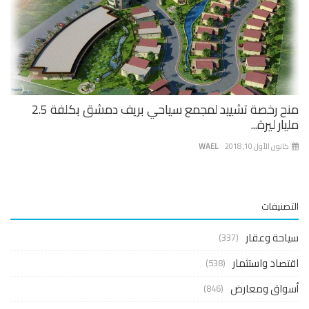
منح رخصة تشييد لمجمع سياحي بريف دمشق بكلفة 2.5
ار ليرة...
نون الأول 10, 2018
WAEL
صنيفات
حة وعقار
(337)
صاد واستثمار
(538)
واق ومعارض
(846)