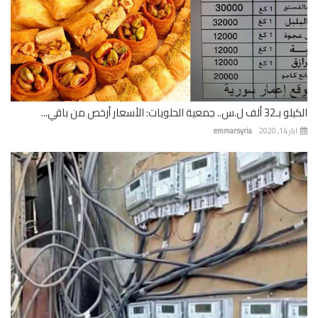
 جمعية الحلويات: الأسعار أرخص من باقي...
 14, 2020
emmarsyria