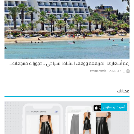
 أسعارها المرتفعة ووقف النشاط السياحي .. حجوزات منتجعات...
 17, 2020
emmarsyria
ارات
أسواق ومعارض