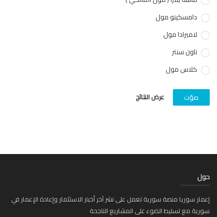
دامسكينو مول
لاميرادا مول
تاون سنتر
كلاس مول
عرض النتائج
صوّت
ل
ار سوريا منصة سورية تعمل على نشر آخر أخبار الاستثمار وإعادة الإعمار في
ية مع تسليط الضوء على المشاريع الناجحة