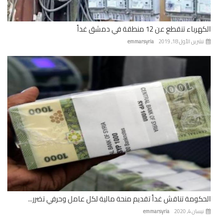
باء تنقطع عن 12 منطقة في دمشق غداً
رين الأول 18, 2019
emmarsyria
كومة تناقش غداً تقديم منحة مالية لكل عامل وحرفي تضرر...
ان 4, 2020
emmarsyria