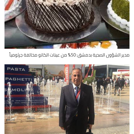
لشؤون الصحية بدمشق: 50% من عينات الكاتو مخالفة جرثومياً