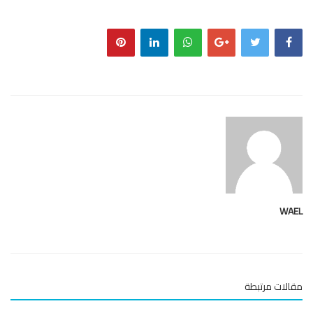
WA
لات مرتبطة