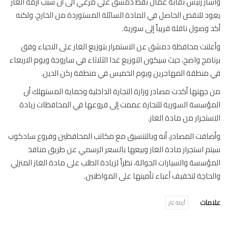
ار رئيس نقابة عمال نفط دمشق علي مرعي الى أن سبب أزمة الغاز
د للنقص الحاصل في المادة السائلة المستوردة من الخارج، ولكنه
 وصول ناقلة قريباً إلى سورية.
لنت محافظة دمشق عن الاستمرار بتوزيع الغاز على الاحياء وفق
امج واضح، حيث سيكون التوزيع غدا الثلاثاء في ساروجة ويوم الاربعاء
منطقة المهاجرين ويوم الخميس في منطقة ركن الدين.
جهتها أكدت مصادر وزارة التجارة الداخلية وحماية المستهلك أن
ؤسسة السورية للتجارة عممت إلى فروعها في المحافظات زيادة
ستجرار من مادة الغاز.
افت المصادر، أنه وبالتنسيق مع مكاتب المحافظين وفروع سادكوب
م استجرار مادة الغاز وبيعها بالسعر الرسمي عن طريق منافذ
ؤسسة والسيارات الجوالة، نظراً لزيادة الطلب على مادة الغاز المنزلي
حاجة لتخفيف أعباء تأمينها على المواطنين.‏
مات
أزمة غاز