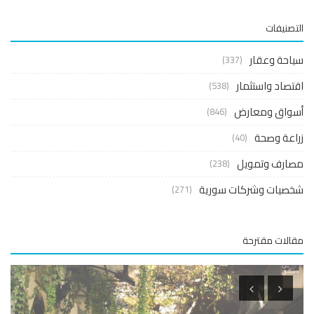
صنيفات
حة وعقار
(337)
صاد واستثمار
(538)
واق ومعارض
(846)
عة وصحة
(40)
ارف وتمويل
(238)
صيات وشركات سورية
(271)
لات مقترحة