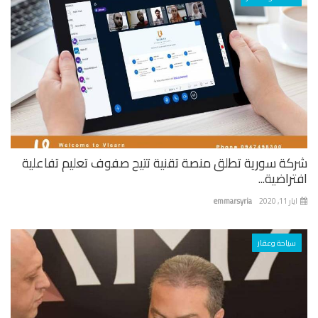
كة سورية تطلق منصة تقنية تتيح صفوف تعليم تفاعلية
راضية...
 11, 2020
emmarsyria
سياحة وعقار