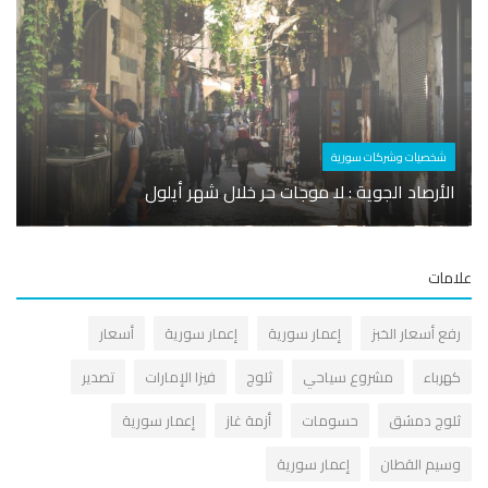
أسوا
شخصيات وشركات سورية
مجلس 
الأرصاد الجوية : لا موجات حر خلال شهر أيلول
رسائل
مات
فع أسعار الخبز
إعمار سورية
إعمار سورية
أسعار
هرباء
مشروع سياحي
ثلوج
فيزا الإمارات
تصدير
لوج دمشق
حسومات
أزمة غاز
إعمار سورية
سيم القطان
إعمار سورية