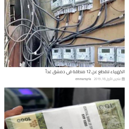
باء تنقطع عن 12 منطقة في دمشق غداً
رين الأول 18, 2019
emmarsyria