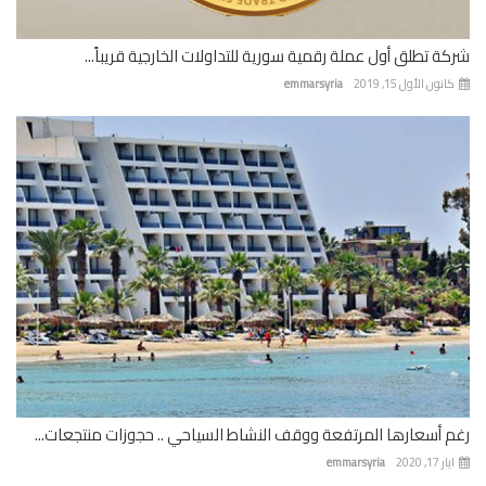
ة تطلق أول عملة رقمية سورية للتداولات الخارجية قريباً...
نون الأول 15, 2019
emmarsyria
 أسعارها المرتفعة ووقف النشاط السياحي .. حجوزات منتجعات...
 17, 2020
emmarsyria