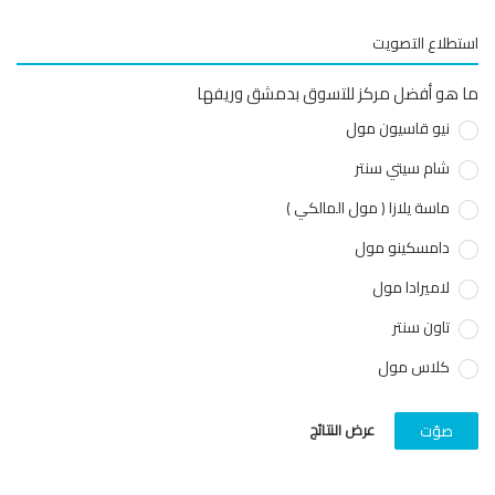
طلاع التصويت
هو أفضل مركز للتسوق بدمشق وريفها
نيو قاسيون مول
شام سيتي سنتر
ماسة يلازا ( مول المالكي )
دامسكينو مول
لاميرادا مول
تاون سنتر
كلاس مول
عرض النتائج
صوّت