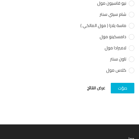
نيو قاسيون مول
شام سيتي سنتر
ماسة يلازا ( مول المالكي )
دامسكينو مول
لاميرادا مول
تاون سنتر
كلاس مول
عرض النتائج
صوّت
ل