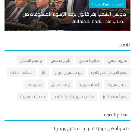
شخصيات وشركات سورية
سياحة
مجلس الشعب يقر قانون برفع الرسوم المستوفاة من
أجنحة
الطلاب عند التقدم للامتحانات...
تشجي
مات
اروتا سيتي
ماروتا سيتي
ثلوج دمشق
وسيم القطان
عر الدولار أمام الليرة
نيو قاسيون مول
غاز
البطاقة الذكية
عمار سورية
إعمار سورية
ريف دمشق
حسومات
فع أسعار الخبز
منتخب سورية لكرة القدم
مصارف سورية
طلاع التصويت
هو أفضل مركز للتسوق بدمشق وريفها