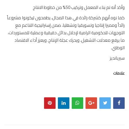
 أنه تم بناء المعمل وتركيب 50% من خطوط الانتاج
 نوه أنهم كشركة رائدة في هذا المجال، يطمحون ليكونوا مشروعاً
داً ومميزا إنتاجيا وتسويقيا وتشغليا، ضمن إستراتيجية التناغم مع
وجهات للحكومية الرامية ﻹحلال بدائل حقيقية وعملية للمستوردات،
يرفع معدلات التشغيل، ويحرك عجلة اﻹنتاج، ويعزز أداء الاقتصاد
طني.
يانديز
مات