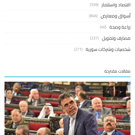
صاد واستثمار
(538)
واق ومعارض
(846)
عة وصحة
(40)
ارف وتمويل
(237)
صيات وشركات سورية
(271)
لات مقترحة