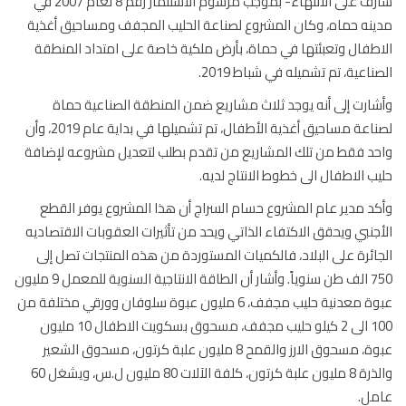
شارف على الانتهاء- بموجب مرسوم الاستثمار رقم 8 لعام 2007 في
نه حماه، وكان المشروع لصناعة الحليب المجفف ومساحيق أغذية
طفال وتعبئتها في حماة، بأرض ملكية خاصة على امتداد المنطقة
ناعية، تم تشميله في شباط 2019.
ارت إلى أنه يوجد ثلاث مشاريع ضمن المنطقة الصناعية حماة
لصناعة مساحيق أغذية الأطفال، تم تشميلها في بداية عام 2019، وأن
د فقط من تلك المشاريع من تقدم بطلب لتعديل مشروعه لإضافة
ب الاطفال الى خطوط الانتاج لديه.
د مدير عام المشروع حسام السراج أن هذا المشروع يوفر القطع
جنبي ويحقق الاكتفاء الذاتي ويحد من تأثيرات العقوبات الاقتصاديه
ائرة على البلاد، فالكميات المستوردة من هذه المنتجات تصل إلى
750 الف طن سنوياً. وأشار أن الطاقة الانتاجية السنوية للمعمل 9 مليون
عبوة معدنية حليب مجفف، 6 مليون عبوة سلوفان وورقي مختلفة من
100 الى 2 كيلو حليب مجفف، مسحوق بسكويت الاطفال 10 مليون
عبوة، مسحوق الارز والقمح 8 مليون علبة كرتون، مسحوق الشعير
والذرة 8 مليون علبة كرتون، كلفة الآلات 80 مليون ل.س، ويشغل 60
مل.