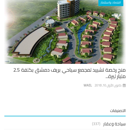
اقتصاد واستثمار
منح رخصة تشييد لمجمع سياحي بريف دمشق بكلفة 2.5
ار ليرة...
نون الأول 10, 2018
WAEL
صنيفات
حة وعقار
(337)