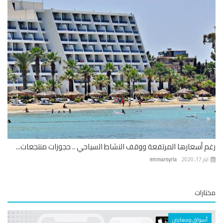
 أسعارها المرتفعة ووقف النشاط السياحي .. حجوزات منتجعات...
 17, 2020
emmarsyria
ارات
أسواق ومعارض