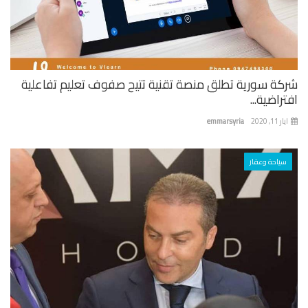
كة سورية تطلق منصة تقنية تتيح صفوف تعليم تفاعلية
راضية...
 11, 2020
emmarsyria
سياحة وعقار