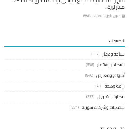
منح رخصة تشييد لمجمع سياحي بريف دمشق بكلفة 2.5
ار ليرة...
نون الأول 10, 2018
WAEL
صنيفات
حة وعقار
(337)
صاد واستثمار
(538)
واق ومعارض
(846)
عة وصحة
(40)
ارف وتمويل
(237)
صيات وشركات سورية
(271)
لات مقترحة