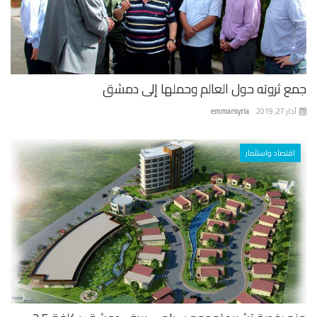
ع ثروته حول العالم وحملها إلى دمشق
 27, 2019
emmarsyria
اقتصاد واستثمار