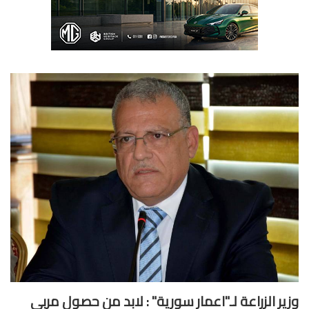
ير الزراعة لـ"اعمار سورية" : لابد من حصول مربي