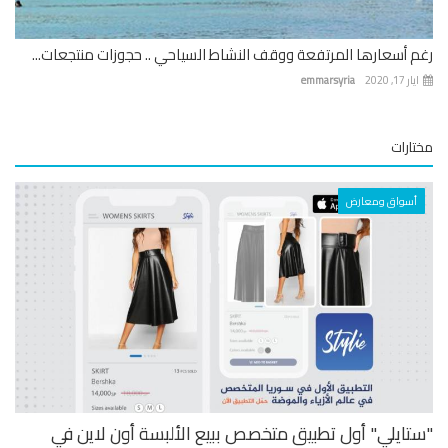
 أسعارها المرتفعة ووقف النشاط السياحي .. حجوزات منتجعات...
 17, 2020
emmarsyria
ارات
أسواق ومعارض
تايلي" أول تطبيق متخصص ببيع الألبسة أون لاين في