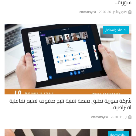
ية...
نون الأول 26, 2020
emmarsyria
اقتصاد واستثمار
كة سورية تطلق منصة تقنية تتيح صفوف تعليم تفاعلية
راضية...
 11, 2020
emmarsyria
سياحة وعقار