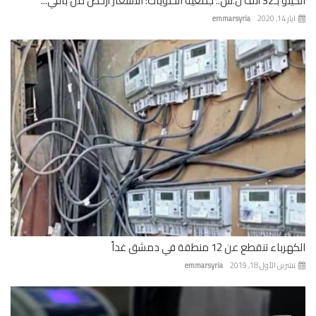
 جمعية الحلويات: الأسعار أرخص من باقي...
 14, 2020
emmarsyria
باء تنقطع عن 12 منطقة في دمشق غداً
رين الأول 18, 2019
emmarsyria