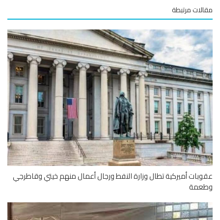
لات مرتبطة
بات أميركية تطال وزارة النفط ورجال أعمال منهم خيتي وقاطرجي
عمة