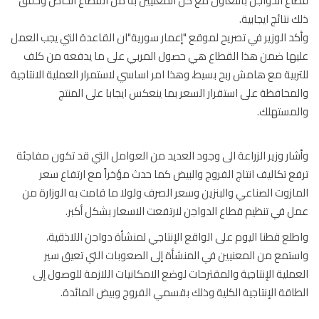
ع الدواجن بالتعاون مع كل المعنيين به من القطاع الخاص وحقق
 نتائج ايجابية.
د الوزير في تصريح لموقع "إعمار سورية"ان القاعدة التي يجب العمل
ها ضمن هذا القطاع هي حصول المربي على ما يدفعه من كلف
ربية مع هامش ربح بسيط، وهذا امر اساسي لاستمرار العملية الانتاجية
محافظة على استقرار السعر بما ينعكس ايجابا على المنتج
مستهلك.
ار وزير الزراعة الى وجود العديد من العوامل التي قد تكون مفاجئة
ع تكاليف انتاج الفروج والبيض كما حدث مؤخراً مع ارتفاع سعر
ازوت الصناعي والبنزين وسعر الصرف ولولا ما قامت به الوزارة من
 في تنظيم قطاع الدواجن لارتفعت الاسعار بشكل أكبر.
لع قطنا اليوم على الواقع الإنتاجي لمنشأة دواجن اللاذقية،
تمع من المعنيين في المنشأة إلى الصعوبات التي تعيق سير
ملية الإنتاجية والمقترحات لوضع الامكانيات اللازمة للوصول إلى
اقة الإنتاجية الكلية وذلك بقسمي الفروج وبيض المائدة.