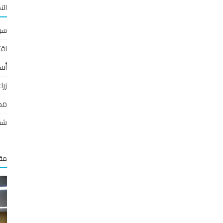
الت
سي
اقت
أس
زر
مص
شخ
مقا