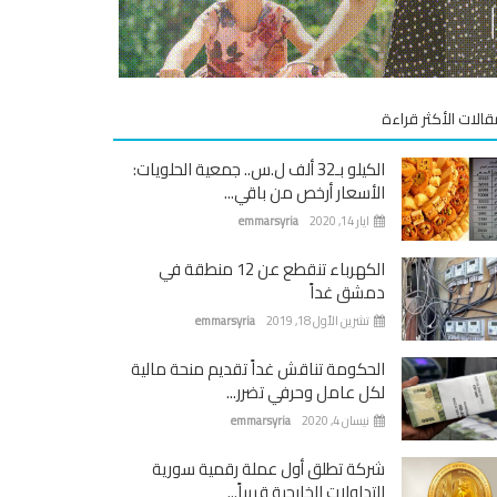
قالات الأكثر قراءة
الكيلو بـ32 ألف ل.س.. جمعية الحلويات:
الأسعار أرخص من باقي...
ايار 14, 2020
emmarsyria
الكهرباء تنقطع عن 12 منطقة في
دمشق غداً
تشرين الأول 18, 2019
emmarsyria
الحكومة تناقش غداً تقديم منحة مالية
لكل عامل وحرفي تضرر...
نيسان 4, 2020
emmarsyria
شركة تطلق أول عملة رقمية سورية
للتداولات الخارجية قريباً...