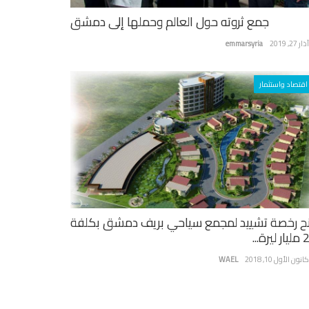
جمع ثروته حول العالم وحملها إلى دمشق
ر 27, 2019
emmarsyria
اقتصاد واستثمار
ح رخصة تشييد لمجمع سياحي بريف دمشق بكلفة
يرة...
نون الأول 10, 2018
WAEL