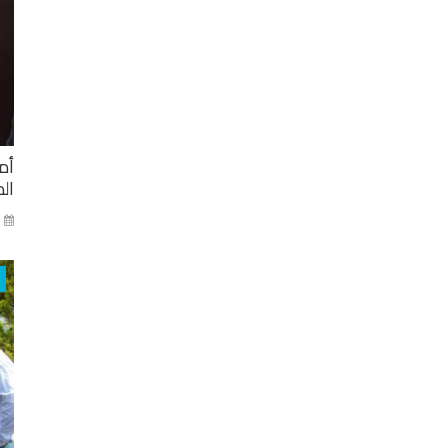
أم
ال
ني