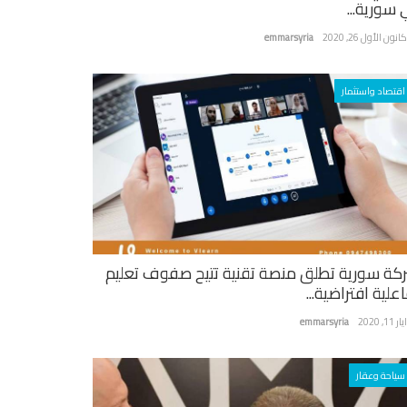
 سورية...
نون الأول 26, 2020
emmarsyria
اقتصاد واستثمار
كة سورية تطلق منصة تقنية تتيح صفوف تعليم
علية افتراضية...
ر 11, 2020
emmarsyria
سياحة وعقار