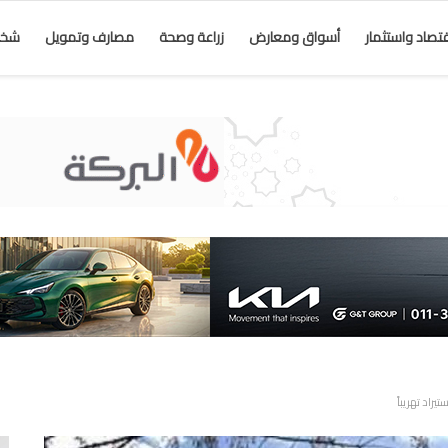
قتصاد واستثمار
أسواق ومعارض
زراعة وصحة
مصارف وتمويل
شخص
راد تهريباً