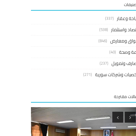
صنيفات
احة وعقار
(337)
صاد واستثمار
(538)
واق ومعارض
(846)
اعة وصحة
(40)
ارف وتمويل
(237)
صيات وشركات سورية
(271)
لات مقترحة