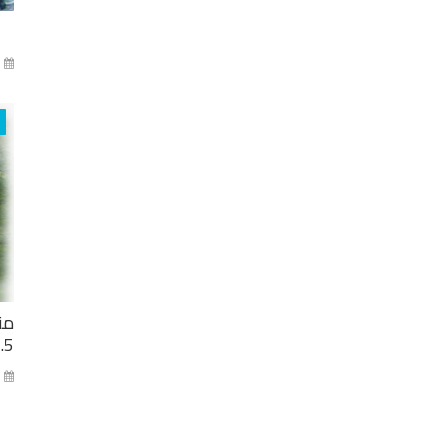
آذا
من
2.5 مليار ل
كا