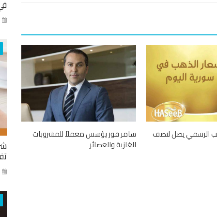
في
كا
ب الرسمي يصل لنصف
سامر فوز يؤسس معملاً للمشروبات
الغازية والعصائر
شر
تفا
ايا