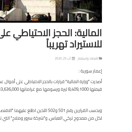
المالية: الحجز الاحتياطي ع
للاستيراد تهريباً
اقتصاد واستثمار
آب 25, 2020
إعمار سورية :
أصدرت "وزارة المالية" قرارات بالحجز الاحتياطي على أموال ع
قيمتها 8,409,1000 ليرة ورسومها مغ غراماتها 33,636,000 ليرة.
وبحسب القرارين رقم 501 و502 اللذين
لكل من ممدوح تركي العباس، و"شركة سرور وملاح" التي تع