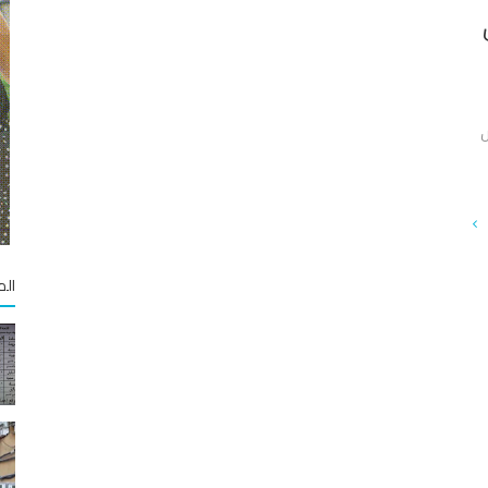
ض
الم