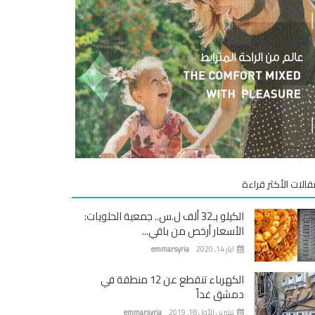
قالات الأكثر قراءة
الكيلو بـ32 ألف ل.س.. جمعية الحلويات:
الأسعار أرخص من باقي...
ايار 14, 2020
emmarsyria
الكهرباء تنقطع عن 12 منطقة في
دمشق غداً
تشرين الأول 18, 2019
emmarsyria