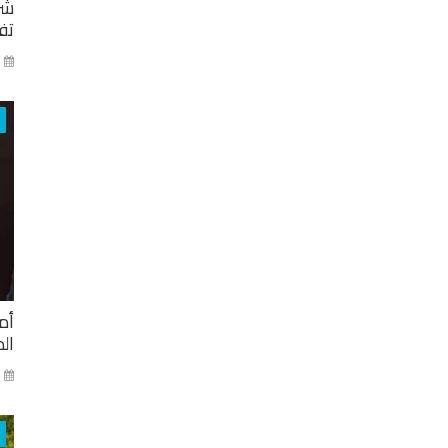
شر
تفا
ايا
أم
ال
ني