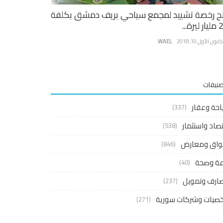
ح رخصة تشييد لمجمع سياحي بريف دمشق بكلفة
يرة...
نون الأول 10, 2018
WAEL
صنيفات
احة وعقار
(337)
صاد واستثمار
(538)
واق ومعارض
(846)
اعة وصحة
(40)
ارف وتمويل
(237)
صيات وشركات سورية
(271)