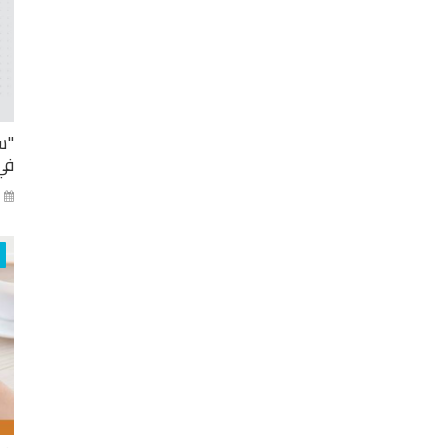
"س
في
كا