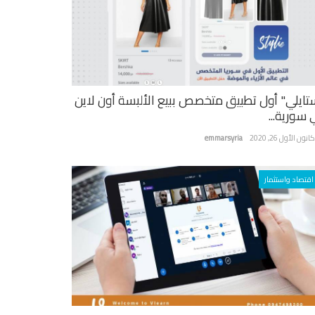
تايلي" أول تطبيق متخصص ببيع الألبسة أون لاين
 سورية...
نون الأول 26, 2020
emmarsyria
اقتصاد واستثمار