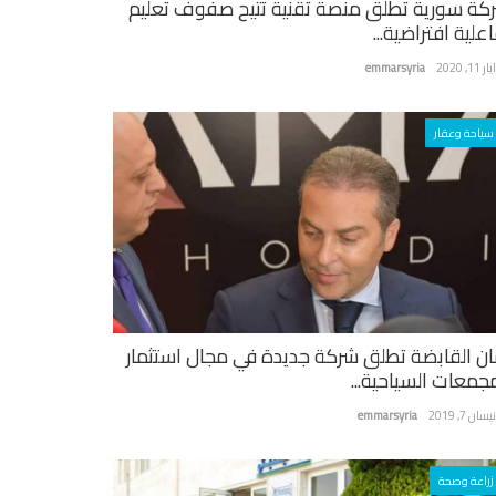
كة سورية تطلق منصة تقنية تتيح صفوف تعليم
علية افتراضية...
ر 11, 2020
emmarsyria
سياحة وعقار
ان القابضة تطلق شركة جديدة في مجال استثمار
مجمعات السياحية...
سان 7, 2019
emmarsyria
زراعة وصحة