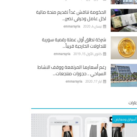
الحكومة تناقش غداً تقديم منحة مالية
لكل عامل وحرفي تضرر...
نيسان 4, 2020
emmarsyria
شركة تطلق أول عملة رقمية سورية
للتداولات الخارجية قريباً...
كانون الأول 15, 2019
emmarsyria
رغم أسعارها المرتفعة ووقف النشاط
السياحي .. حجوزات منتجعات...
ايار 17, 2020
emmarsyria
ارات
أسواق ومعارض