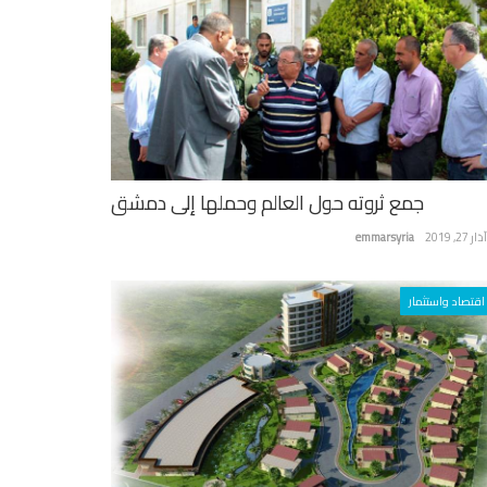
جمع ثروته حول العالم وحملها إلى دمشق
ر 27, 2019
emmarsyria
اقتصاد واستثمار