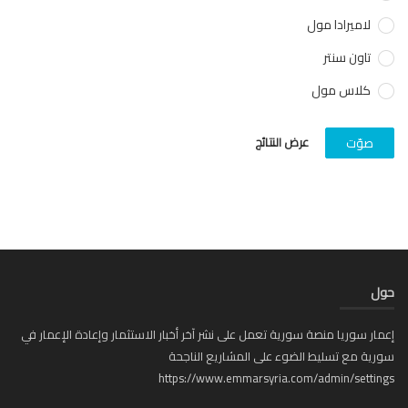
لاميرادا مول
تاون سنتر
كلاس مول
عرض النتائج
صوّت
ل
ار سوريا منصة سورية تعمل على نشر آخر أخبار الاستثمار وإعادة الإعمار في
ية مع تسليط الضوء على المشاريع الناجحة
https://www.emmarsyria.com/admin/setti