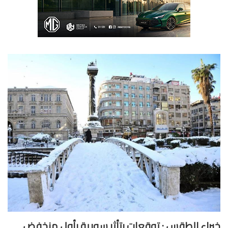
راء الطقس : توقعات بتأثر سورية بأول منخفض