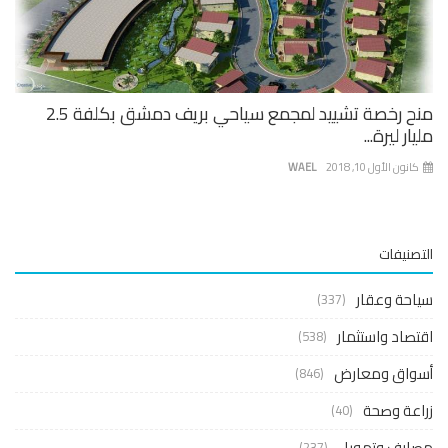
منح رخصة تشييد لمجمع سياحي بريف دمشق بكلفة 2.5
ار ليرة...
نون الأول 10, 2018
WAEL
صنيفات
حة وعقار
(337)
صاد واستثمار
(538)
واق ومعارض
(846)
عة وصحة
(40)
ارف وتمويل
(237)