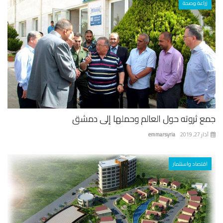
زراعة وصحة
ع ثروته حول العالم وحملها إلى دمشق
 27, 2019
emmarsyria
اقتصاد واستثمار