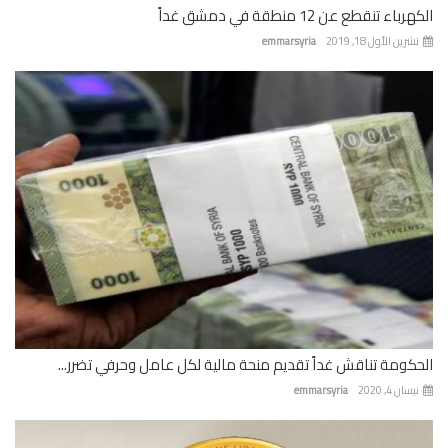
باء تنقطع عن 12 منطقة في دمشق غداً
رين الأول 18, 2019
emmarsyria
كومة تناقش غداً تقديم منحة مالية لكل عامل وحرفي تضرر...
ان 4, 2020
emmarsyria