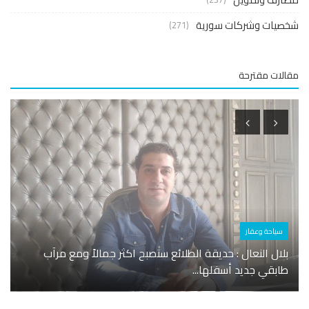
صيات وشركات سورية
(271)
لات مقترحة
سياحة وعقار
شخصي
بلال النعال : حديقة الطلائع ستصبح اكثر جمالاً ومع مرآب
الخط
طابقي جديد أسفلها...
هذا ا