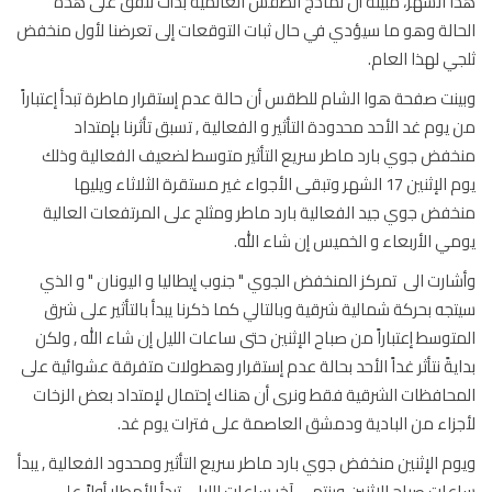
 الشهر، مبينة أن نماذج الطقس العالمية بدأت تتفق على هذه
الة وهو ما سيؤدي في حال ثبات التوقعات إلى تعرضنا لأول منخفض
ي لهذا العام.
نت صفحة هوا الشام للطقس أن حالة عدم إستقرار ماطرة تبدأ إعتباراً
يوم غد الأحد محدودة التأثير و الفعالية , تسبق تأثرنا بإمتداد
فض جوي بارد ماطر سريع التأثير متوسط لضعيف الفعالية وذلك
يوم الإثنين 17 الشهر وتبقى الأجواء غير مستقرة الثلاثاء ويليها
فض جوي جيد الفعالية بارد ماطر ومثلج على المرتفعات العالية
ي الأربعاء و الخميس إن شاء الله.
ارت الى تمركز المنخفض الجوي " جنوب إيطاليا و اليونان " و الذي
جه بحركة شمالية شرقية وبالتالي كما ذكرنا يبدأ بالتأثير على شرق
توسط إعتباراً من صباح الإثنين حتى ساعات الليل إن شاء الله , ولكن
يةً نتأثر غداً الأحد بحالة عدم إستقرار وهطولات متفرقة عشوائية على
حافظات الشرقية فقط ونرى أن هناك إحتمال لإمتداد بعض الزخات
زاء من البادية ودمشق العاصمة على فترات يوم غد.
م الإثنين منخفض جوي بارد ماطر سريع التأثير ومحدود الفعالية , يبدأ
ات صباح الإثنين وينتهي آخر ساعات الليل , تبدأ الأمطار أولاً على