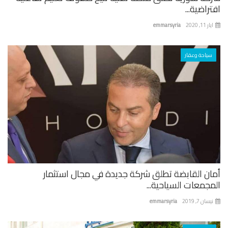
راضية...
 11, 2020
emmarsyria
سياحة وعقار
ان القابضة تطلق شركة جديدة في مجال استثمار
جمعات السياحية...
ان 7, 2019
emmarsyria