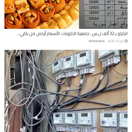
 جمعية الحلويات: الأسعار أرخص من باقي...
 14, 2020
emmarsyria