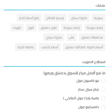
مات
ورية
ماروتا سيتي
وسيم القطان
رفع أسعار الخبز
عمار سورية
إعمار سورية
ثلوج دمشق
ثلوج
كهرباء
حافظة دمشق
غش
ماروتا سيتي
سعار المواد الغذائية دمشق
أسعار الذهب
عاصفة ثلجية
طلاع التصويت
هو أفضل مركز للتسوق بدمشق وريفها
نيو قاسيون مول
شام سيتي سنتر
ماسة يلازا ( مول المالكي )
دامسكينو مول