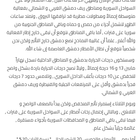
واحل السورية ومناطق ريف دمشق الغربي و الشمالي بفعالية
سطة إجمالاً وهطولات مطرية قد ترافقها البروق , وتمتد ساعات
هر لتشمل أجزاء من حمص و حماه وباقي المناطق الجنوبية من
يا على فترات , أما باقي المناطق نتوقع أن تبقى خارج إطار الفعالية
له أعلم , علماً أن غالبية النماذج تضع دمشق خارج التأثير ولكن نحن
ياً نتوقع أن تطال الأمطار دمشق العاصمة إن شاء الله.
تكون درجات الحرارة بدمشق و المناطق الداخلية تسجل نهاراً
مابين 13 و 16 درجة إجمالاً , وليلاً تصبح درجات الحرارة باردة بشكل واضح
لتنخفض عن 10 درجات بأغلب الداخل السوري , وتلامس حدود 7 درجات
اً بدمشق وأقل على المرتفعات الجبلية والقنيطرة وريف دمشق
ربي و الشمالي.
م الثلاثاء إستمرار تأثير المنخفض ولكن يبدأ بالضعف الواضح و
لاشي , وبالتالي إحتمال زخات أمطار على السواحل السورية على فترات ,
ا تبقى باقي المناطق و المحافظات السورية بأجواء مستقرة ,
مة جزئياً بشكل عام.
أما يومي الأربعاء والخميس 20 الشهر الحالي " نسبة الثبات 70% "