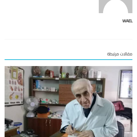
WA
لات مرتبطة