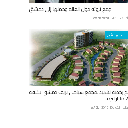
جمع ثروته حول العالم وحملها إلى دمشق
ر 27, 2019
emmarsyria
اقتصاد واستثمار
ح رخصة تشييد لمجمع سياحي بريف دمشق بكلفة
يرة...
نون الأول 10, 2018
WAEL