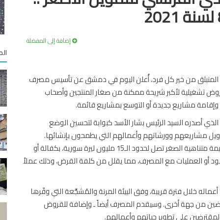
إضافة إلى المفضلة
الم
لعام المنبثق من خير كل فرد، أُعلن اليوم في دمشق عن تأسيس مصرف
وض تشغيلية لأكبر شريحة ممكنة من صغار المنتجين وأصحاب
قامة مشاريع جديدة أو التوسع بمشاريع قائمة.
ويأتي تأسيس هذا المصرف نتيجة للقانون رقم 8 لعام 2021 الذي أصدره السيد الرئيس بشار الأسد كبوابة لتحسين الوضع
ويل مشاريعهم وورشاتهم وأعمالهم التي يطمحون بإنشائها.
وسيمنح المصرف الجديد قروضاً تشغيلية للأفراد المنتجين بقيمة متناهية الصغر تصل لحدود الـ15 مليون ليرة سورية، بكفالة أو
د أو العمليات مع المصرف، مما يقلل من كلفة القرض، وذلك عملاً
له خلال فترة قريبة، وفق البيئة المرنة والمُشجِّعة التي وفّرها
هة ولصغار المقترضين من جهة أخرى. وسيقدم المصرف أيضاً ـ وإضافة للقروض
 المقترضين على تطوير حياتهم وأعمالهم.