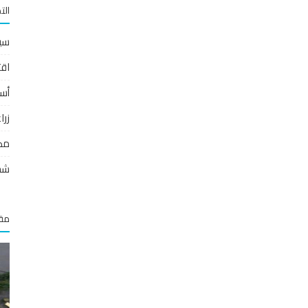
الت
سي
اقت
أس
زر
مص
شخ
مقا