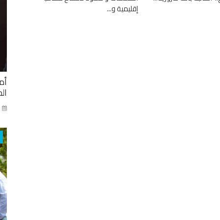
إقليمية و...
أم
ال
ني