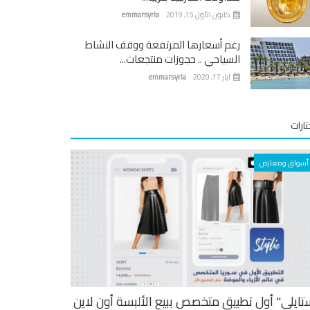
كانون الأول 15, 2019
emmarsyria
رغم أسعارها المرتفعة ووقف النشاط
السياحي .. حجوزات منتجعات...
ايار 17, 2020
emmarsyria
ارات
أسواق ومعارض
تايلي" أول تطبيق متخصص ببيع الألبسة أون لاين