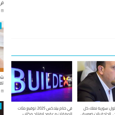
في
كا
شر
تفا
ايا
للول: سورية تملك كل
في ختام بيلدكس 2025: توقيع مئات
 الحاجة باتت ضرورية...
الصفقات و عقود لافتتاح مكاتب