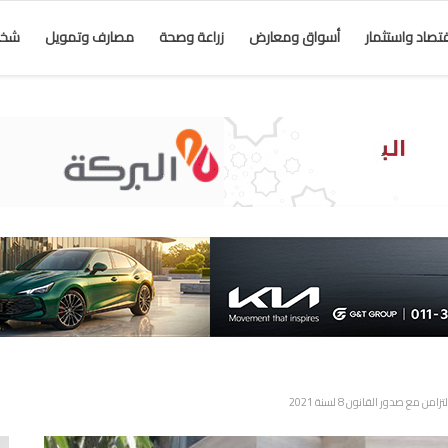
قتصاد واستثمار
أسواق ومعارض
زراعة وصحة
مصارف وتمويل
شخص
 صدور القانون 8 لسنة 2021