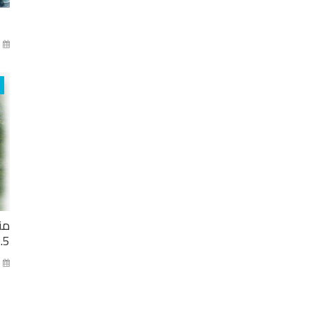
آذا
من
2.5 مليار ل
كا