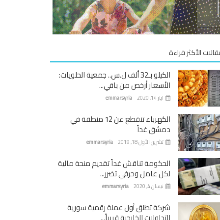
قالات الأكثر قراءة
الكيلو بـ32 ألف ل.س.. جمعية الحلويات:
الأسعار أرخص من باقي...
ايار 14, 2020
emmarsyria
الكهرباء تنقطع عن 12 منطقة في
دمشق غداً
تشرين الأول 18, 2019
emmarsyria
الحكومة تناقش غداً تقديم منحة مالية
لكل عامل وحرفي تضرر...
نيسان 4, 2020
emmarsyria
شركة تطلق أول عملة رقمية سورية
للتداولات الخارجية قريباً...