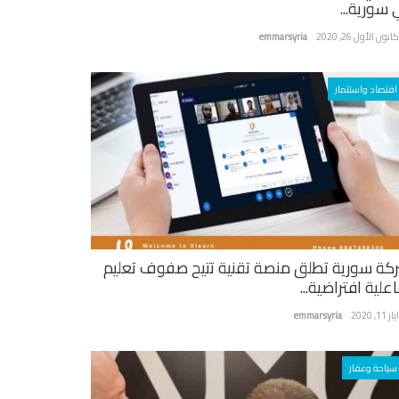
 سورية...
نون الأول 26, 2020
emmarsyria
اقتصاد واستثمار
كة سورية تطلق منصة تقنية تتيح صفوف تعليم
علية افتراضية...
ر 11, 2020
emmarsyria
سياحة وعقار