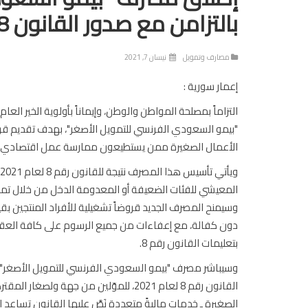
بالتزامن مع صدور القانون 8 لسنة 2021
مصارف وتمويل
نيسان 7, 2021
إعمار سورية :
التزاماً بمصلحة المواطن والوطن، وإيماناً بأولوية الخير ا
"بيمو السعودي الفرنسي للتمويل الأصغر"، بهدف تقديم قر
الأعمال الصغيرة ممن يستطيعون ممارسة عمل اقتصادي وإ
المعيشي للفئات الضعيفة أو المعدومة الدخل من خلال تم
دون كفالة، مع إعفاءات من جميع الرسوم على كافة العقو
بتعليمات القانون رقم 8.
وسيباشر مصرف "بيمو السعودي الفرنسي للتمويل الأصغر" أعما
القانون رقم 8 لعام 2021، للموّلين من ج
الصغيرة ـ خدمات ماليةً متعددة نَصَّ عليها القانون تساعد