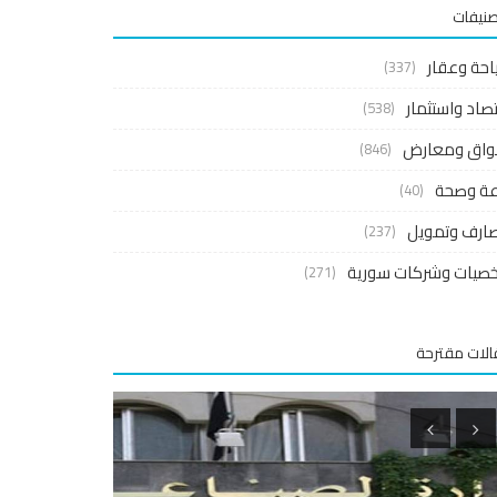
صنيفات
احة وعقار
(337)
صاد واستثمار
(538)
واق ومعارض
(846)
اعة وصحة
(40)
ارف وتمويل
(237)
صيات وشركات سورية
(271)
لات مقترحة