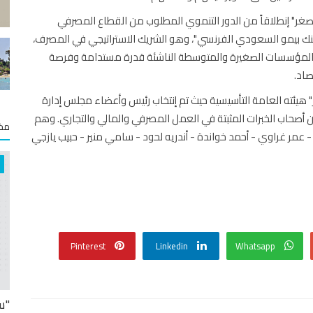
ر" إنطلاقاً من الدور التنموي المطلوب من القطاع المصرفي
ك بيمو السعودي الفرنسي"، وهو الشريك الاستراتيجي في المصرف،
د المؤسسات الصغيرة والمتوسطة الناشئة قدرة مستدامة وفرصة
صاد.
يئته العامة التأسيسية حيث تم إنتخاب رئيس وأعضاء مجلس إدارة
أصحاب الخبرات المثبتة في العمل المصرفي والمالي والتجاري. وهم
مخت
 عمر غراوي - أحمد خواندة - أندريه لحود - سامي منير - حبيب يازجي
Pinterest
Linkedin
Whatsapp
"س