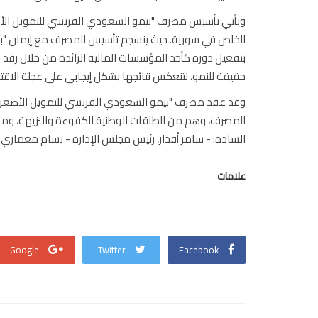
ويأتي تأسيس مصرف "بيمو السعودي الفرنسي للتمويل الأصغ
الخاص في سورية. حيث ينسجم تأسيس المصرف مع إيمان "بن
بتفعيل دوره كأحد المؤسسات المالية الرائدة من خلال رف
حقيقة للنمو، لتنعكس نتائجها بشكل إيجابي على عجلة الاقت
وقد عقد مصرف "بيمو السعودي الفرنسي للتمويل الأصغر" ه
المصرف، وهم من الطاقات الوطنية الكفوءة والنزيهة، ومن 
السادة: - سامر أفدار، رئيس مجلس الإدارة - بسام معماري -
علامات
Google
Twitter
Facebook