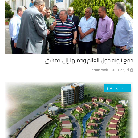
ع ثروته حول العالم وحملها إلى دمشق
 27, 2019
emmarsyria
اقتصاد واستثمار