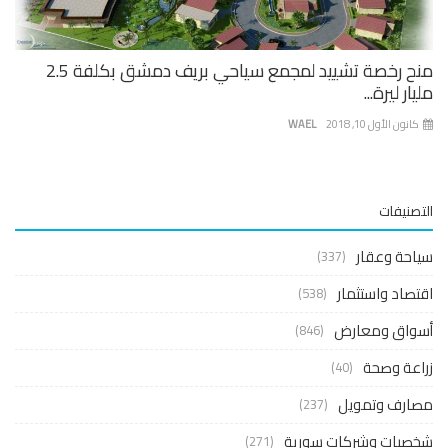
منح رخصة تشييد لمجمع سياحي بريف دمشق بكلفة 2.5
ار ليرة...
نون الأول 10, 2018
WAEL
صنيفات
حة وعقار
(337)
صاد واستثمار
(538)
واق ومعارض
(846)
عة وصحة
(40)
ارف وتمويل
(237)
صيات وشركات سورية
(271)