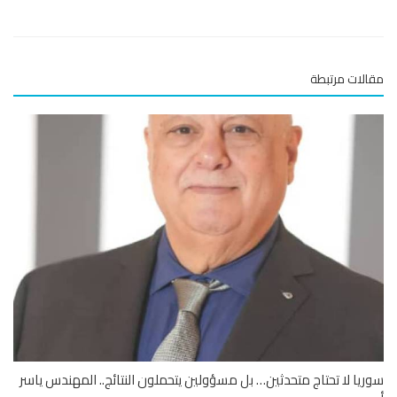
لات مرتبطة
يا لا تحتاج متحدثين… بل مسؤولين يتحملون النتائج.. المهندس ياسر