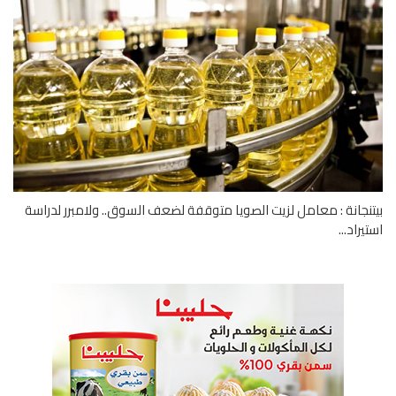
نجانة : معامل لزيت الصويا متوقفة لضعف السوق.. ولامبرر لدراسة
يراد...