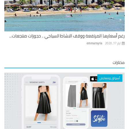
 أسعارها المرتفعة ووقف النشاط السياحي .. حجوزات منتجعات...
 17, 2020
emmarsyria
ارات
أسواق ومعارض