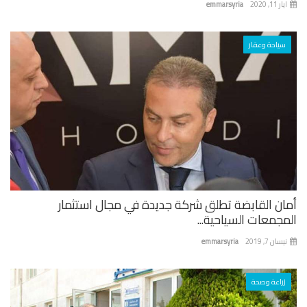
 11, 2020
emmarsyria
سياحة وعقار
ان القابضة تطلق شركة جديدة في مجال استثمار
جمعات السياحية...
ان 7, 2019
emmarsyria
زراعة وصحة