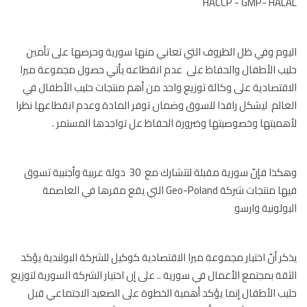
HACCP - GMP- HAL
وم وفي ظل الظروف التي تعاني منها سورية وحرصها على تأمين
ب الأطفال والحفاظ على عدم انقطاعه يأتي حصول مجموعة ميرا
قتصادية على وكالة توزيع واحد من أهم منتجات حليب الأطفال في
الم ليشكل رافدا للسوق وضمان توفر المادة وعدم انقطاعها نظرا
ميتها وخصوصيتها وضرورة الحفاظ عل تواجدها المستمر .
وهكذا فإنّ سورية مقبلة لتتشارك مع 30 دولة عربية وأجنبية تسوق
فيها منتجات شركة Geo-Poland التي يقع مقرها في العاصمة
ولونية وارسو
ر أنّ اختيار مجموعة ميرا الاقتصادية كوكيل للشركة البولندية يؤكد
قة بمجتمع الأعمال في سورية .. على إن اختيار الشركة السورية لتوزيع
ب الأطفال إنما يؤكد أهمية الخطوة على الصعيد الاجتماعي قبل