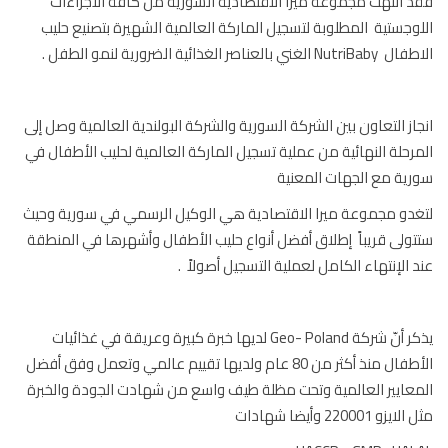
 انتهت مجموعة ميرا الاقتصادية السورية من كافة الاجراءات
وجستية المطلوبة لتسجيل الماركة العالمية الشهيرة بتصنيع حليب
الغني بالعناصر الغذائية الضرورية لنمو الطفل .
از التعاون بين الشركة السورية والشركة البولندية العالمية وصل إلى
رحلة النهائية من عملية تسجيل الماركة العالمية لحليب الأطفال في
ية مع الجهات المعنية
دو مجموعة ميرا الاقتصادية هي الوكيل الرسمي في سورية وحيث
ولى قريباً إطلاق أفضل أنواع حليب الأطفال وأشهرها في المنطقة
 الإنتهاء الكامل لعملية التسجيل أصولاً .
يذكر أنّ شركة Geo- Poland لديها خبرة كبيرة وعريقة في غذائيات
الأطفال منذ أكثر من 80 عام ولديها تقييم عالمي وتعمل وفق أفضل
عايير العالمية وتحت مظلة طيف واسع من شهادت الجودة والخبرة
زو 220001 وأيضا شهادات