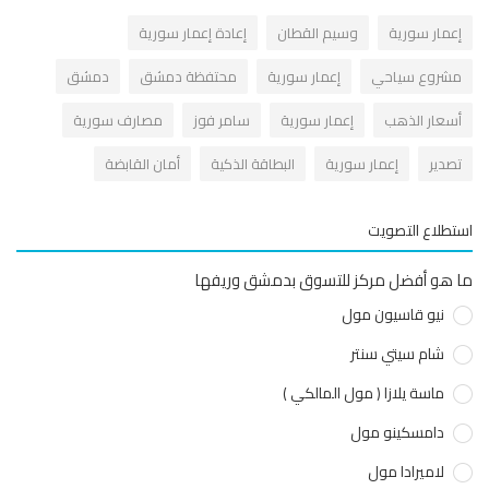
عمار سورية
وسيم القطان
إعادة إعمار سورية
شروع سياحي
إعمار سورية
محتفظة دمشق
دمشق
سعار الذهب
إعمار سورية
سامر فوز
مصارف سورية
صدير
إعمار سورية
البطاقة الذكية
أمان القابضة
طلاع التصويت
هو أفضل مركز للتسوق بدمشق وريفها
نيو قاسيون مول
شام سيتي سنتر
ماسة يلازا ( مول المالكي )
دامسكينو مول
لاميرادا مول