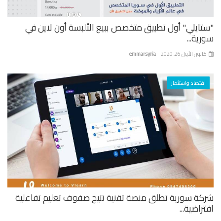
تايلي" أول تطبيق متخصص ببيع الألبسة أون لاين في
ية...
نون الأول 26, 2020
emmarsyria
اقتصاد واستثمار
كة سورية تطلق منصة تقنية تتيح صفوف تعليم تفاعلية
راضية...