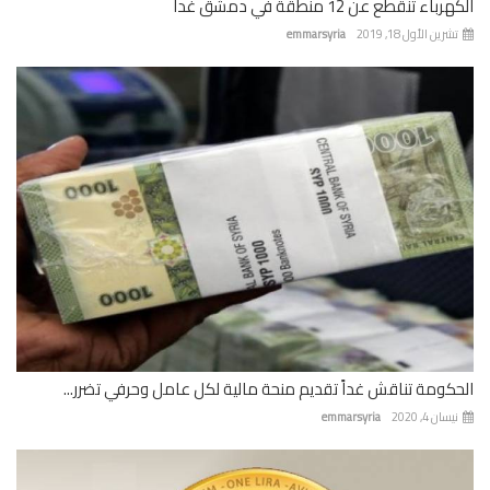
باء تنقطع عن 12 منطقة في دمشق غداً
رين الأول 18, 2019
emmarsyria
كومة تناقش غداً تقديم منحة مالية لكل عامل وحرفي تضرر...
ان 4, 2020
emmarsyria