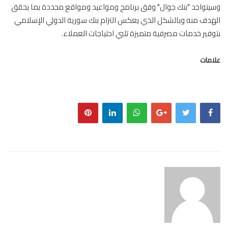
تواجد "بنك جوال" وفق برنامج ومواعيد ومواقع محددة بما يحقق
دف منه وبالشكل الذي يعكس التزام بنك سورية الدولي الإسلامي
فير خدمات مصرفية متميزة تلبي احتياجات العملاء.
مات