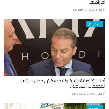
راضية...
 11, 2020
emmarsyria
سياحة وعقار
ان القابضة تطلق شركة جديدة في مجال استثمار
جمعات السياحية...
ان 7, 2019
emmarsyria
زراعة وصحة