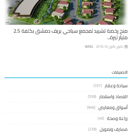
منح رخصة تشييد لمجمع سياحي بريف دمشق بكلفة 2.5
ار ليرة...
نون الأول 10, 2018
WAEL
صنيفات
حة وعقار
(337)
صاد واستثمار
(538)
واق ومعارض
(846)
عة وصحة
(40)
ارف وتمويل
(238)