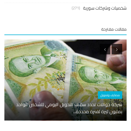
صيات وشركات سورية
(271)
لات مقترحة
مصارف وتمويل
سياحة
شركة حوالات تحدد سقف التحويل اليومي للشخص الواحد
بمليون ليرة لفترة محددة...
دمشق و