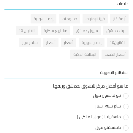
مات
زمة غاز
فيزا الإمارات
حسومات
إعمار سورية
يف دمشق
سيول دمشق
مشاريع سكنية
القانون 10
قانون10
إعمار سورية
أسعار
أسعار
سامر فوز
سعار الذهب
البطاقة الذكية
طلاع التصويت
هو أفضل مركز للتسوق بدمشق وريفها
نيو قاسيون مول
شام سيتي سنتر
ماسة يلازا ( مول المالكي )
دامسكينو مول