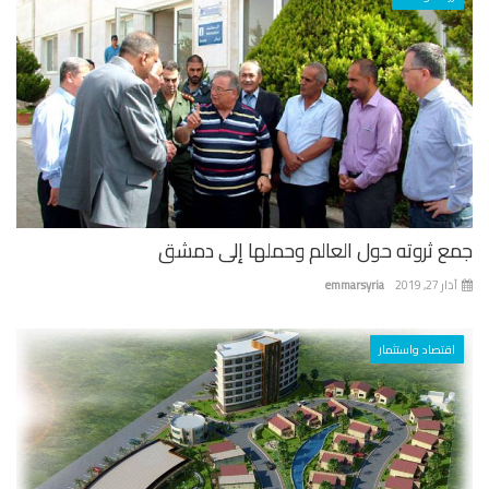
ع ثروته حول العالم وحملها إلى دمشق
 27, 2019
emmarsyria
اقتصاد واستثمار