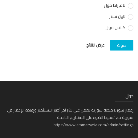
لاميرادا مول
تاون سنتر
كلاس مول
عرض النتائج
صوّت
ل
ار سوريا منصة سورية تعمل على نشر آخر أخبار الاستثمار وإعادة الإعمار في
ية مع تسليط الضوء على المشاريع الناجحة
https://www.emmarsyria.com/admin/setti