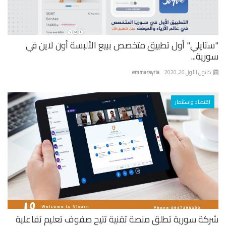
تايلي" أول تطبيق متخصص ببيع الألبسة أون لاين في
ية...
نون الأول 26, 2020
emmarsyria
اقتصاد واستثمار
كة سورية تطلق منصة تقنية تتيح صفوف تعليم تفاعلية