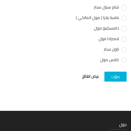
شام سيتي سنتر
ماسة يلازا ( مول المالكي )
دامسكينو مول
لاميرادا مول
تاون سنتر
كلاس مول
عرض النتائج
صوّت
ل