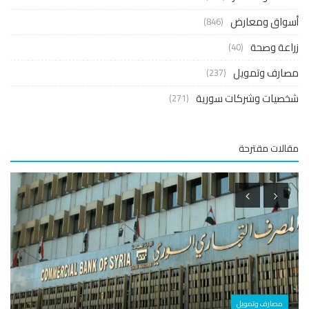
واق ومعارض
(846)
عة وصحة
(40)
ارف وتمويل
(237)
صيات وشركات سورية
(271)
لات مقترحة
مصارف وتمويل
اقتصا