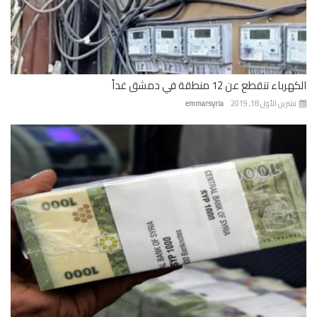
باء تنقطع عن 12 منطقة في دمشق غداً
رين الأول 18, 2019
emmarsyria