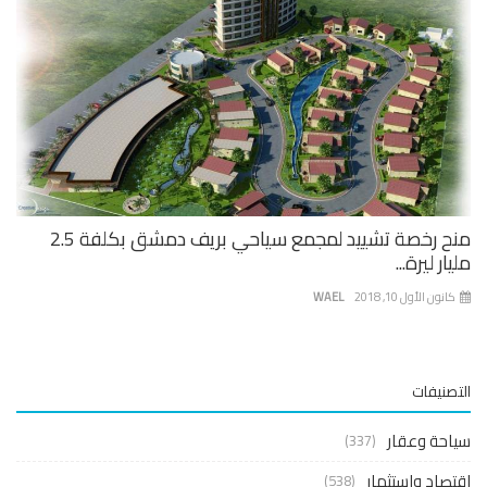
منح رخصة تشييد لمجمع سياحي بريف دمشق بكلفة 2.5
ار ليرة...
نون الأول 10, 2018
WAEL
صنيفات
حة وعقار
(337)
صاد واستثمار
(538)