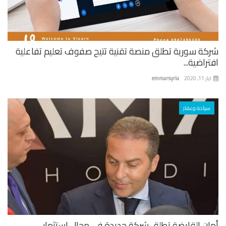
كة سورية تطلق منصة تقنية تتيح صفوف تعليم تفاعلية
راضية...
 11, 2020
emmarsyria
سياحة وعقار
ان القابضة تطلق شركة جديدة في مجال استثمار