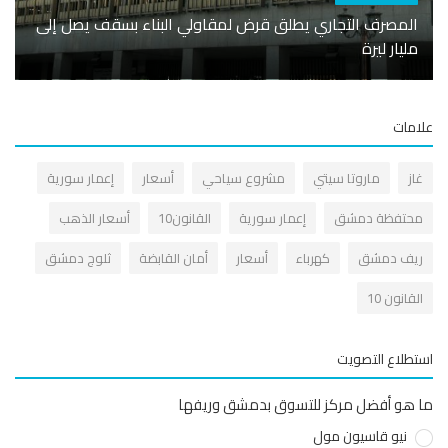
المصرف التجاري يطلق قرض لمقاولي البناء بسقف يصل إلى
المرك
مليار ليرة
خطوة 
مات
از
ماروتا سيتي
مشروع سياحي
أسعار
إعمار سورية
حتفظة دمشق
إعمار سورية
القانون10
أسعار الذهب
يف دمشق
كهرباء
أسعار
أمان القابضة
ثلوج دمشق
قانون 10
طلاع التصويت
هو أفضل مركز للتسوق بدمشق وريفها
نيو قاسيون مول