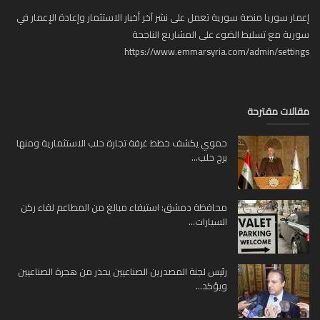
ار سوريا منصة سورية تعمل على نشر آخر أخبار الاستثمار وإعادة الإعمار في
ية مع تسليط الضوء على المشاريع الناجحة
https://www.emmarsyria.com/admin/setti
لات مقترحة
حموي يكشف خطط غرفة تجارة حلب الاستثمارية ومنها
برج حلب...
محافظة دمشق: استيفاء مبالغ من المطاعم لقاء ركن
السيارات...
رئيس لجنة المصدرين الصناعيين يحذر من هجرة الصناعيين
ويؤكد...