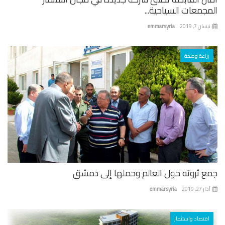
جمعات السياحية...
ان 7, 2019
emmarsyria
زراعة وصحة
ع ثروته حول العالم وحملها إلى دمشق
 27, 2019
emmarsyria
اقتصاد واستثمار