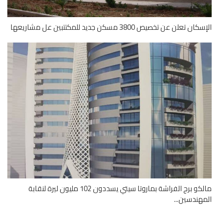
ن تعلن عن تخصيص 3800 مسكن جديد للمكتتبين عل مشاريعها
مالكو برج الفراشة بماروتا سيتي يسددون 102 مليون ليرة لنقابة
هندسين...