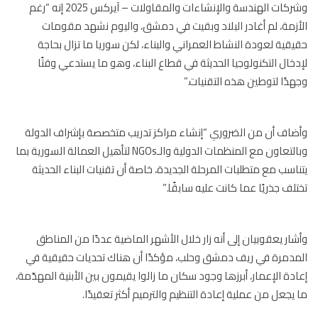
وشركات الهندسة والإنشاءات والمقاولات – آيركس 2025 إنه “رغم
زمة، لم أغادر البلاد وبقيت في دمشق، واليوم نشهد مقومات
قية لعودة النشاط العمراني والبناء، لكن سوريا ما تزال بحاجة
خال التكنولوجيا الحديثة في قطاع البناء، وهو ما يستدعي وقتًا
دًا لتوطين هذه التقنيات.”
اف أن من الضروري “إنشاء مراكز تدريب متخصصة بإشراف الدولة
وبالتعاون مع المنظمات الدولية والـNGOs لتأهيل العمالة السورية بما
اسب مع متطلبات المرحلة الجديدة، خاصة أن تقنيات البناء الحديثة
لف جذريًا عما كانت عليه سابقًا.”
ار يعقوبيان إلى أنه زار خلال الأشهر الماضية عددًا من المناطق
دمرة في ريف دمشق وحلب، مؤكدًا أن هناك تحديات حقيقية في
دة الإعمار، أبرزها وجود سكان ما زالوا يقيمون بين الأبنية المهدّمة،
يجعل من عملية إعادة التنظيم والترميم أكثر تعقيدًا.