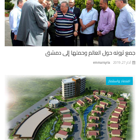
ع ثروته حول العالم وحملها إلى دمشق
 27, 2019
emmarsyria
اقتصاد واستثمار