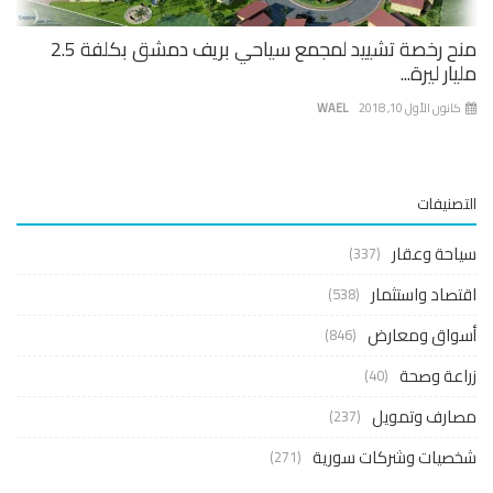
منح رخصة تشييد لمجمع سياحي بريف دمشق بكلفة 2.5
ار ليرة...
نون الأول 10, 2018
WAEL
صنيفات
حة وعقار
(337)
صاد واستثمار
(538)
واق ومعارض
(846)
عة وصحة
(40)
ارف وتمويل
(237)
صيات وشركات سورية
(271)