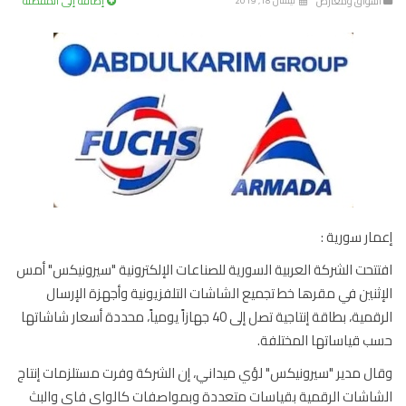
إضافة إلى المفضلة
سواق ومعارض
نيسان 18, 2019
ار سورية :
تحت الشركة العربية السورية للصناعات الإلكترونية "سيرونيكس" أمس
ثنين في مقرها خط تجميع الشاشات التلفزيونية وأجهزة الإرسال
الرقمية، بطاقة إنتاجية تصل إلى 40 جهازاً يومياً، محددة أسعار شاشاتها
 قياساتها المختلفة.
ل مدير "سيرونيكس" لؤي ميداني، إن الشركة وفرت مستلزمات إنتاج
اشات الرقمية بقياسات متعددة وبمواصفات كالواي فاي والبث