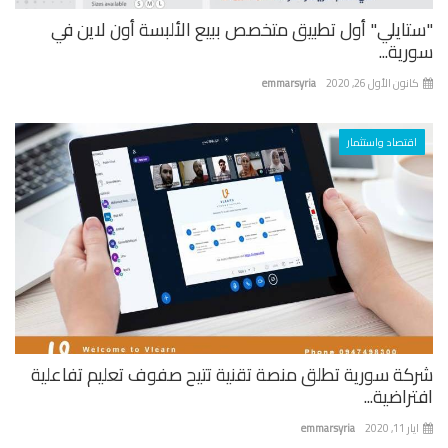
تايلي" أول تطبيق متخصص ببيع الألبسة أون لاين في
ية...
نون الأول 26, 2020
emmarsyria
اقتصاد واستثمار
كة سورية تطلق منصة تقنية تتيح صفوف تعليم تفاعلية
راضية...
 11, 2020
emmarsyria