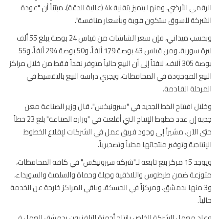
الرقمي الأرضي، ومنها يتميز بتقنية 4k (عالية الدقة)، مبيّناً أن "عودة
ركة للسوق ستكون قوية وبأسعار منافسة".
وبحسب ميداني، فإن سعر الشاشات من قياس 24 بوصة يبلغ 55 ألف
ليرة سورية، ومن قياس 43 بوصة 179 ألفاً، و50 بوصة 294 ألفاً، و55
بوصة 305 آلاف، لافتاً إلى أن البيع حالياً متوفر نقداً فقط من خلال مراكز
يع الموجودة في المحافظات، ويجري دراسة البيع بالتقسيط في
رحلة القادمة.
ال افتتاح الخط الجديد في "سيرونيكس"، قال وزير الصناعة معن
جذبة إن عدد خطوط الإنتاج التي أقلعت في "وزارة الصناعة" بلغ 23 خطاً
 الآن، مشيراً إلى وجود فريق عمل في الشركات لإقلاع الخطوط
نتاجية وتوفير منتجاتها محلياً وتصديرياً.
ويوجد 15 مركز بيع تابعة لـ"شركة سيرونيكس" في كافة المحافظات،
زعة ضمن طرطوس واللاذقية وجبلة وحماة والسلمية والسويداء،
و3 منها بدمشق، ومركزاً في الحسكة، وباقي المراكز خارجة عن الخدمة
اً.
د معمل الشركة الخاص بإنتاج أجهزة التلفزيون بدمشق للعمل في