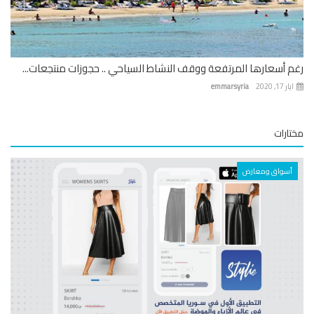
 أسعارها المرتفعة ووقف النشاط السياحي .. حجوزات منتجعات...
 17, 2020
emmarsyria
ارات
أسواق ومعارض