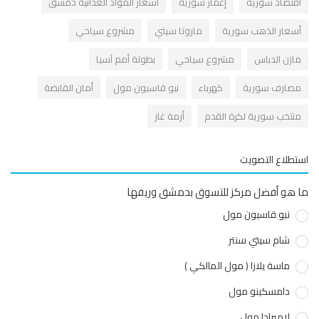
قتصاد سورية
إعمار سورية
أسعار المواد الغذائية دمشق
سعار الذهب سورية
ماروتا سيتي
مشروع سياحي
ازن الدباس
مشروع سياحي
بطولة أمم آسيا
صارف سورية
كهرباء
نيو قاسيون مول
أمان القابضة
نتخب سورية لكرة القدم
أزمة غاز
طلاع التصويت
هو أفضل مركز للتسوق بدمشق وريفها
نيو قاسيون مول
شام سيتي سنتر
ماسة يلازا ( مول المالكي )
دامسكينو مول
لاميرادا مول