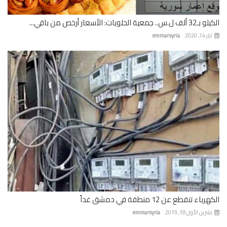
 جمعية الحلويات: الأسعار أرخص من باقي...
 14, 2020
emmarsyria
باء تنقطع عن 12 منطقة في دمشق غداً
رين الأول 18, 2019
emmarsyria