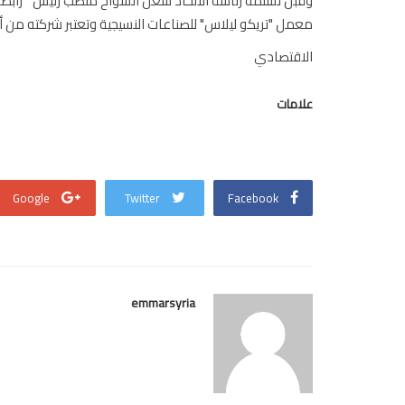
وقبل تسلمه رئاسة الاتحاد شغل السواح منصب رئيس " رابط
معمل "تريكو ليلاس" للصناعات النسيجية وتعتبر شركته من أع
الاقتصادي
علامات
Google
Twitter
Facebook
emmarsyria