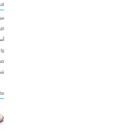
الت
سي
اقت
أس
زر
مص
شخ
مقا