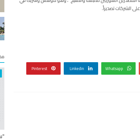
ة المصدرين السوريين للألبسة والنسيج "، وهو مؤسس وشريك في
لى الشركات تصديراً.
مخت
Pinterest
Linkedin
Whatsapp
"س