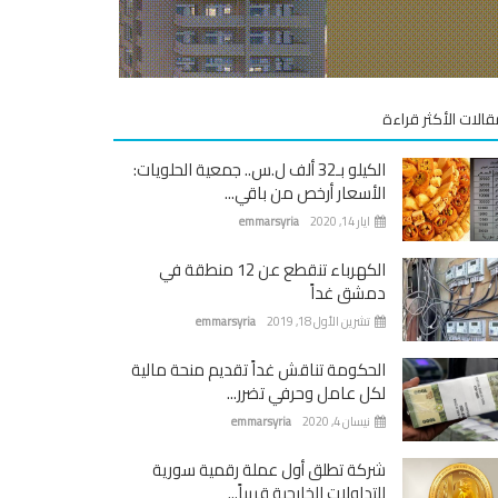
قالات الأكثر قراءة
الكيلو بـ32 ألف ل.س.. جمعية الحلويات:
الأسعار أرخص من باقي...
ايار 14, 2020
emmarsyria
الكهرباء تنقطع عن 12 منطقة في
دمشق غداً
تشرين الأول 18, 2019
emmarsyria
الحكومة تناقش غداً تقديم منحة مالية
لكل عامل وحرفي تضرر...
نيسان 4, 2020
emmarsyria
شركة تطلق أول عملة رقمية سورية
للتداولات الخارجية قريباً...