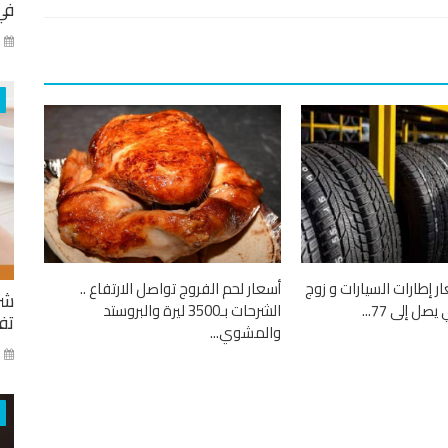
في
كا
ار إطارات السيارات و زوج
أسعار لحم الفروج تواصل الارتفاع ..
شر
صل إلى 77...
الشرحات بـ3500 ليرة والبروستد
تفا
والمشوي...
ايا