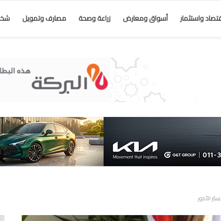
قتصاد واستثمار
أسواق ومعارض
زراعة وصحة
مصارف وتمويل
شخص
يّر الأمور