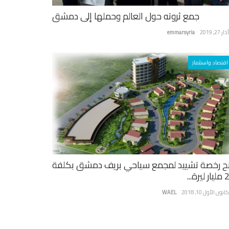
جمع ثروته حول العالم وحملها إلى دمشق
ر 27, 2019
emmarsyria
اقتصاد واستثمار
ح رخصة تشييد لمجمع سياحي بريف دمشق بكلفة
يرة...
نون الأول 10, 2018
WAEL