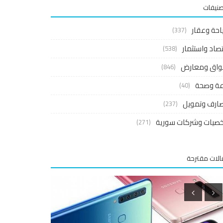
صنيفات
احة وعقار
(337)
صاد واستثمار
(538)
واق ومعارض
(846)
اعة وصحة
(40)
ارف وتمويل
(237)
صيات وشركات سورية
(271)
لات مقترحة