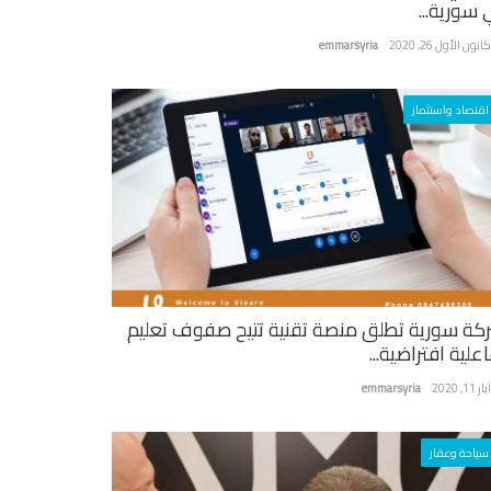
 سورية...
نون الأول 26, 2020
emmarsyria
اقتصاد واستثمار
كة سورية تطلق منصة تقنية تتيح صفوف تعليم
علية افتراضية...
ر 11, 2020
emmarsyria
سياحة وعقار