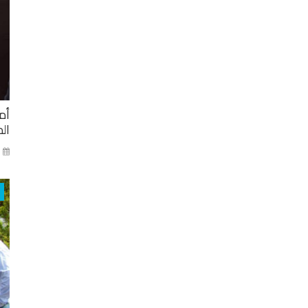
أم
ال
ني