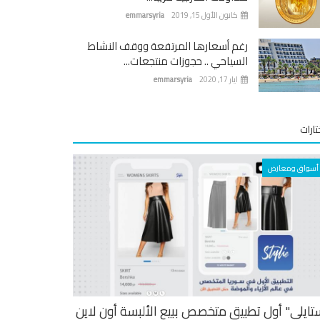
كانون الأول 15, 2019
emmarsyria
رغم أسعارها المرتفعة ووقف النشاط
السياحي .. حجوزات منتجعات...
ايار 17, 2020
emmarsyria
ارات
أسواق ومعارض
تايلي" أول تطبيق متخصص ببيع الألبسة أون لاين