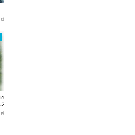
آذا
من
2.5 مليار ل
كا