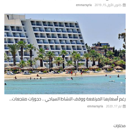
نون الأول 15, 2019
emmarsyria
 أسعارها المرتفعة ووقف النشاط السياحي .. حجوزات منتجعات...
 17, 2020
emmarsyria
ارات