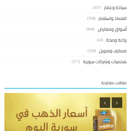
حة وعقار
(337)
صاد واستثمار
(538)
واق ومعارض
(846)
عة وصحة
(40)
ارف وتمويل
(238)
صيات وشركات سورية
(271)
لات مقترحة