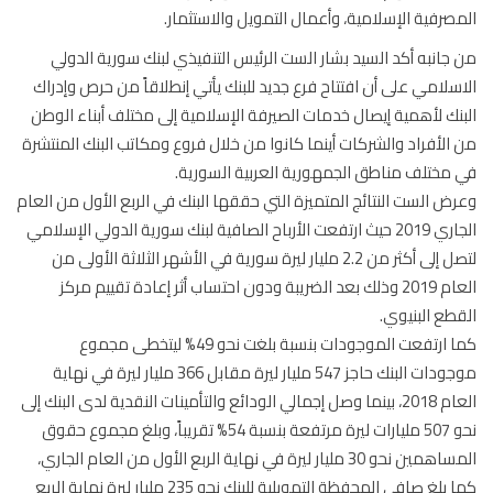
صرفية الإسلامية، وأعمال التمويل والاستثمار.
جانبه أكد السيد بشار الست الرئيس التنفيذي لبنك سورية الدولي
سلامي على أن افتتاح فرع جديد للبنك يأتي إنطلاقاً من حرص وإدراك
نك لأهمية إيصال خدمات الصيرفة الإسلامية إلى مختلف أبناء الوطن
الأفراد والشركات أينما كانوا من خلال فروع ومكاتب البنك المنتشرة
مختلف مناطق الجمهورية العربية السورية.
ض الست النتائج المتميزة التي حققها البنك في الربع الأول من العام
الجاري 2019 حيث ارتفعت الأرباح الصافية لبنك سورية الدولي الإسلامي
لتصل إلى أكثر من 2.2 مليار ليرة سورية في الأشهر الثلاثة الأولى من
العام 2019 وذلك بعد الضريبة ودون احتساب أثر إعادة تقييم مركز
طع البنيوي.
كما ارتفعت الموجودات بنسبة بلغت نحو 49% ليتخطى مجموع
موجودات البنك حاجز 547 مليار ليرة مقابل 366 مليار ليرة في نهاية
العام 2018، بينما وصل إجمالي الودائع والتأمينات النقدية لدى البنك إلى
نحو 507 مليارات ليرة مرتفعة بنسبة 54% تقريباً، وبلغ مجموع حقوق
المساهمين نحو 30 مليار ليرة في نهاية الربع الأول من العام الجاري،
كما بلغ صافي المحفظة التمويلية للبنك نحو 235 مليار ليرة نهاية الربع