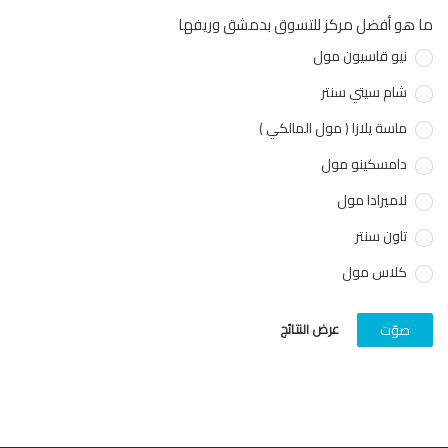
هو أفضل مركز للتسوق بدمشق وريفها
نيو قاسيون مول
شام سيتي سنتر
ماسة يلازا ( مول المالكي )
دامسكينو مول
لاميرادا مول
تاون سنتر
كلاس مول
عرض النتائج
صوّت