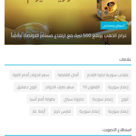
شخصي
أسواق ومعارض
غرام الذهب يرتفع 500 ليرة مع ارتفاع مستمر للاونصة عالمياً
تعرفو
مات
نتخب سورية لكرة القدم
أمان القابضة
سعر الدولار أمام الليرة
عمار سورية
القانون 10
سعر صرف الدولار
ثلوج دمشق
لوج
إعمار سورية
ماروتا سيتي
بطولة أمم آسيا
عمار سورية
إعمار سورية
فارس كرم
أزمة غاز
طلاع التصويت