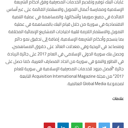
ات البنك توفير وتقديم الخدمات المصرفية وفق أحكام الشريعة
سلامية وممارسة أعمال التمويل والاستثمار القائمة على غير أساس
ائدة في جميع صورها وأشكالها، والمساهمة في عملية التنمية
قتصادية في سورية من خلال قيام البنك بالمساهمة في عملية
مويل والاستثمار اللازمة لتلبية احتياجات المشاريع الإنمائية المختلفة
 ينسجم وأحكام الشريعة الإسلامية، إضافة إلى تحقيق نمو دائم
صاعد في الربحية وفي معدلات العائد على حقوق المساهمين،
وحصل بنك سورية الدولي الإسلامي في العام 2017 على جائزة الريادة
التطور والنمو في سورية من اتحاد المصارف العربية، كما حصل على
زة "أفضل مزود للخدمات المصرفية الإسلامية في سورية للعام
2017" من مجلة Acquisition International Magazine التابعة
Global Media العالمية.
مات