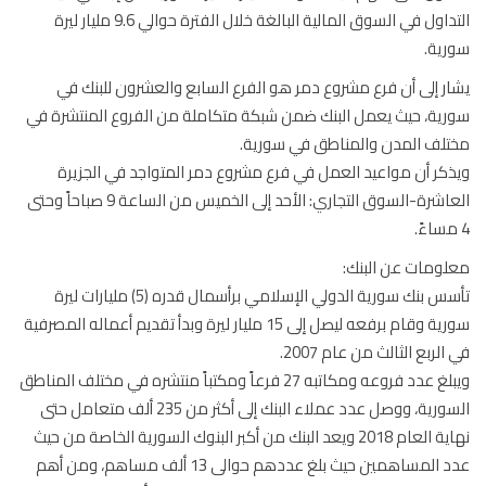
التداول في السوق المالية البالغة خلال الفترة حوالي 9.6 مليار ليرة
ية.
ر إلى أن فرع مشروع دمر هو الفرع السابع والعشرون للبنك في
ية، حيث يعمل البنك ضمن شبكة متكاملة من الفروع المنتشرة في
لف المدن والمناطق في سورية.
كر أن مواعيد العمل في فرع مشروع دمر المتواجد في الجزيرة
العاشرة-السوق التجاري: الأحد إلى الخميس من الساعة 9 صباحاً وحتى
ومات عن البنك:
تأسس بنك سورية الدولي الإسلامي برأسمال قدره (5) مليارات ليرة
سورية وقام برفعه ليصل إلى 15 مليار ليرة وبدأ تقديم أعماله المصرفية
الربع الثالث من عام 2007.
ويبلغ عدد فروعه ومكاتبه 27 فرعاً ومكتباً منتشره في مختلف المناطق
السورية، ووصل عدد عملاء البنك إلى أكثر من 235 ألف متعامل حتى
نهاية العام 2018 ويعد البنك من أكبر البنوك السورية الخاصة من حيث
عدد المساهمين حيث بلغ عددهم حوالى 13 ألف مساهم، ومن أهم