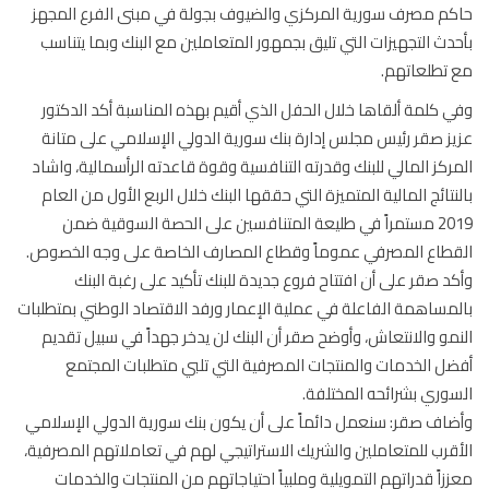
م مصرف سورية المركزي والضيوف بجولة في مبنى الفرع المجهز
دث التجهيزات التي تليق بجمهور المتعاملين مع البنك وبما يتناسب
تطلعاتهم.
 كلمة ألقاها خلال الحفل الذي أقيم بهذه المناسبة أكد الدكتور
ز صقر رئيس مجلس إدارة بنك سورية الدولي الإسلامي على متانة
ركز المالي للبنك وقدرته التنافسية وقوة قاعدته الرأسمالية، واشاد
نتائج المالية المتميزة التي حققها البنك خلال الربع الأول من العام
2019 مستمراً في طليعة المتنافسين على الحصة السوقية ضمن
طاع المصرفي عموماً وقطاع المصارف الخاصة على وجه الخصوص.
د صقر على أن افتتاح فروع جديدة للبنك تأكيد على رغبة البنك
مساهمة الفاعلة في عملية الإعمار ورفد الاقتصاد الوطني بمتطلبات
مو والانتعاش، وأوضح صقر أن البنك لن يدخر جهداً في سبيل تقديم
ل الخدمات والمنتجات المصرفية التي تلبي متطلبات المجتمع
وري بشرائحه المختلفة.
اف صقر: سنعمل دائماً على أن يكون بنك سورية الدولي الإسلامي
قرب للمتعاملين والشريك الاستراتيجي لهم في تعاملاتهم المصرفية،
زاً قدراتهم التمويلية وملبياً احتياجاتهم من المنتجات والخدمات