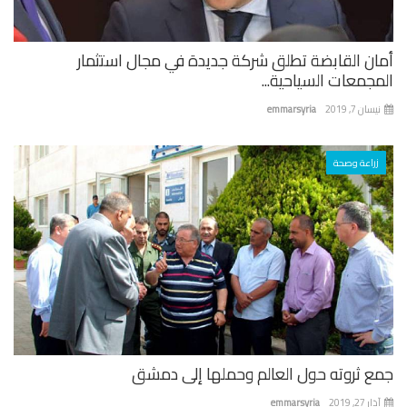
ان القابضة تطلق شركة جديدة في مجال استثمار
جمعات السياحية...
ان 7, 2019
emmarsyria
زراعة وصحة
ع ثروته حول العالم وحملها إلى دمشق
 27, 2019
emmarsyria