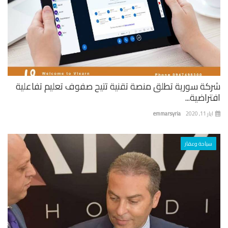
كة سورية تطلق منصة تقنية تتيح صفوف تعليم تفاعلية
راضية...
 11, 2020
emmarsyria
سياحة وعقار