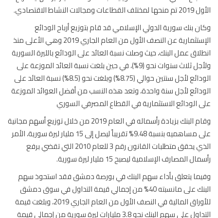
القطاعات ومجالات النشاط الاقتصادي.
ن بنك سورية الدولي الإسلامي قد قام بتوزيع أرباح الودائع
الإستثمارية عن النصف الأول من العام الجاري 2019 وهي الأعلى منذ
لاق عمل البنك، حيث وصلت نسبة العائد على الودائع بالليرة السورية
ولأجل ثلاث سنوات نحو (9%)، في حين بلغت نسبة العائد الموزعة على
الودائع لأجل سنتين حوالي (8.75%) وبلغت نحو (8.5%) نسبة العائد على
دائع لأجل سنة واحدة، وتعد هذه النسب من أفضل العوائد الموزعة
 الودائع الاستثمارية في القطاع المصرفي السوري
وقام البنك بزيادة رأسماله في العام 2019 من خلال توزيع أسهم مجانية
على مساهميه بنسبة 9.48% تقريباً ليصل إلى 15 مليار ليرة سورية، الأمر
الذي يحقق متطلبات القانون رقم 3 للعام 2010 التي تقضي برفع
ال المصارف الإسلامية ليصبح 15 مليار ليرة سورية.
ما يتعلق بأداء سهم البنك في بورصة دمشق فقد استحوذ سهم
البنك على مانسبته 40% من إجمالي قيمة التداول في سوق دمشق
للأوراق المالية في النصف الأول من العام الجاري 2019، وبلغت قيمة
التداول على سهم البنك نحو 3.8 مليارات ليرة سورية من إجمالي قيمة