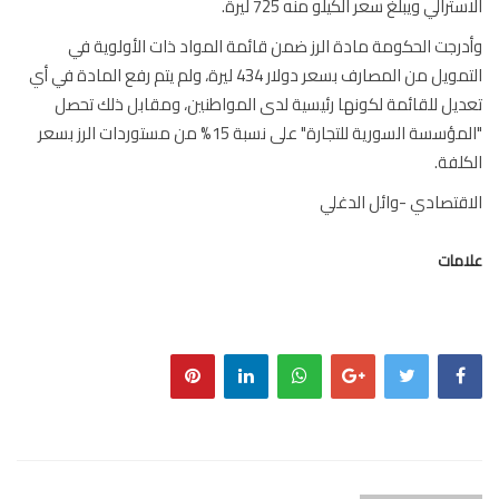
ترالي ويبلغ سعر الكيلو منه 725 ليرة.
رجت الحكومة مادة الرز ضمن قائمة المواد ذات الأولوية في
التمويل من المصارف بسعر دولار 434 ليرة، ولم يتم رفع المادة في أي
يل للقائمة لكونها رئيسية لدى المواطنين، ومقابل ذلك تحصل
"المؤسسة السورية للتجارة" على نسبة 15% من مستوردات الرز بسعر
لفة.
قتصادي -وائل الدغلي
مات