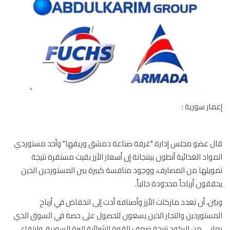
ار سورية :
 عضو مجلس إدارة "غرفة صناعة دمشق وريفها" وأحد مستوردي
واد الغذائية أنطون بيتنجانة إن أسعار الأرز بقيت مستقرة نتيجة
يلها من المصارف، ووجود منافسة كبيرة بين المستوردين الذين
قون أرباحاً محدودة حالياً.
ّن، أن تعدد ماركات الأرز وأصنافه أدت إلى انخفاض في أرباح
ستوردين والتجار الذين يسعون للحصول على حصة في السوق الذي
ني من الركود نتيجة ضعف القوة الشرائية لليرة السورية، وارتفاع