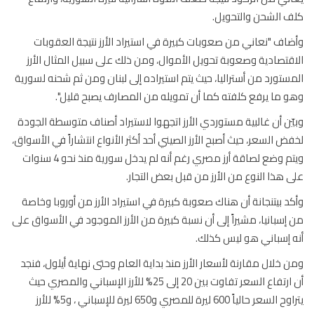
 الشحن والتحويل.
اف "نعاني من صعوبات كبيرة في استيراد الأرز نتيجة العقوبات
قتصادية وصعوبة تحويل الأموال، ومن ذلك على سبيل المثال الأرز
ستورد من أستراليا، حيث يتم استيراده إلى لبنان ومن ثم شحنه لسورية
 ما يرفع كلفته كما أن تمويله من المصارف يصبح قليل".
ّن أن غالبية مستوردي الأرز اتجهوا لاستيراد أصناف متوسطة الجودة
ض السعر، حيث أصبح الأرز الصيني أحد أكثر الأنواع انتشاراً في الأسواق،
ويتم وضع لصاقة أرز مصري رغم أنه لم يدخل سورية منذ نحو 4 سنوات
 هذا النوع من الأرز من قبل بعض التجار.
د بيتنجانة أن هناك صعوبة كبيرة في استيراد الأرز من أوروبا وخاصة
إسبانيا، مشيراً إلى أن نسبة كبيرة من الأرز الموجود في الأسواق على
 إسباني هو ليس كذلك.
 خلال مقارنة لأسعار الأرز منذ بداية العام وحتى نهاية أيلول، فنجد
أن ارتفاع السعر تفاوت بين 20 إلى 25% للأرز الإسباني والمصري حيث
يتراوح السعر حالياً 600 ليرة للمصري و650 ليرة للإسباني ، و5% للأرز