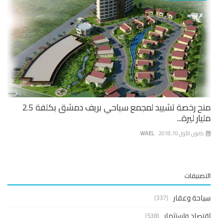
منح رخصة تشييد لمجمع سياحي بريف دمشق بكلفة 2.5
ار ليرة...
نون الأول 10, 2018
WAEL
صنيفات
حة وعقار
(337)
صاد واستثمار
(538)