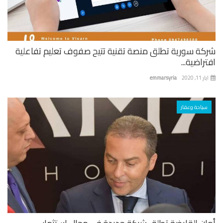
كة سورية تطلق منصة تقنية تتيح صفوف تعليم تفاعلية
راضية...
 11, 2020
emmarsyria
سياحة وعقار