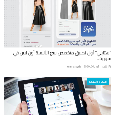
تايلي" أول تطبيق متخصص ببيع الألبسة أون لاين في
ية...
نون الأول 26, 2020
emmarsyria
اقتصاد واستثمار