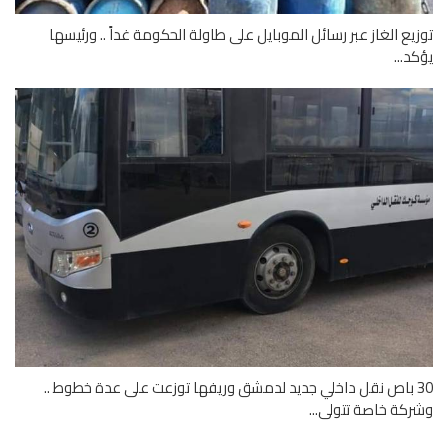
يع الغاز عبر رسائل الموبايل على طاولة الحكومة غداً .. ورئيسها
د...
30 باص نقل داخلي جديد لدمشق وريفها توزعت على عدة خطوط ..
كة خاصة تتولى...