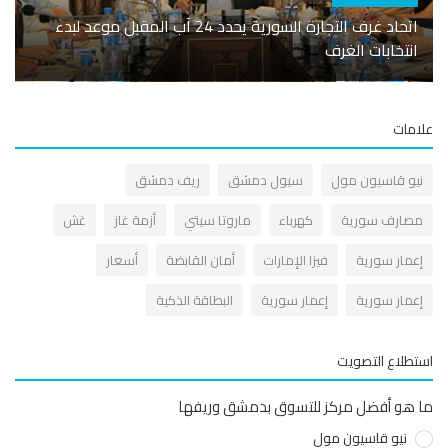
أسوا
اتحاد غرف التجارة السورية يحدد 24 آب المقبل موعد لبدء
انتخابات الغرف
قريبا.. م
مات
يو قاسيون مول
سيول دمشق
ريف دمشق
صارف سورية
كهرباء
ماروتا سيتي
أزمة غاز
غش
عمار سورية
فيزا الإمارات
أمان القابضة
أسعار
عمار سورية
إعمار سورية
البطاقة الذكية
طلاع التصويت
هو أفضل مركز للتسوق بدمشق وريفها
نيو قاسيون مول