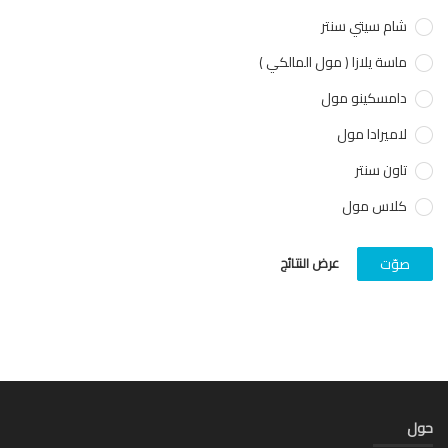
شام سيتي سنتر
ماسة يلازا ( مول المالكي )
دامسكينو مول
لاميرادا مول
تاون سنتر
كلاس مول
عرض النتائج
صوّت
ل