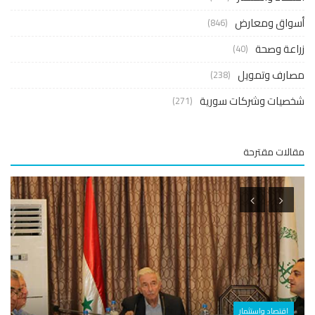
واق ومعارض
(846)
عة وصحة
(40)
ارف وتمويل
(238)
صيات وشركات سورية
(271)
لات مقترحة
اقتصاد واستثمار