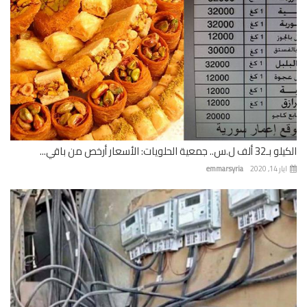
 جمعية الحلويات: الأسعار أرخص من باقي...
 14, 2020
emmarsyria