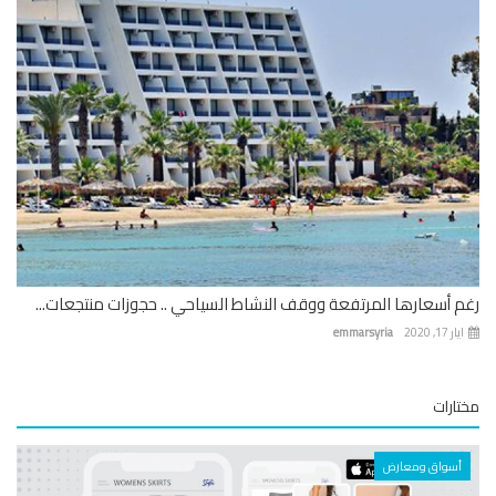
 أسعارها المرتفعة ووقف النشاط السياحي .. حجوزات منتجعات...
 17, 2020
emmarsyria
ارات
أسواق ومعارض