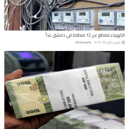
باء تنقطع عن 12 منطقة في دمشق غداً
رين الأول 18, 2019
emmarsyria