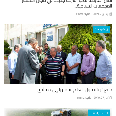
ان القابضة تطلق شركة جديدة في مجال استثمار
جمعات السياحية...
ان 7, 2019
emmarsyria
زراعة وصحة
ع ثروته حول العالم وحملها إلى دمشق
 27, 2019
emmarsyria
اقتصاد واستثمار