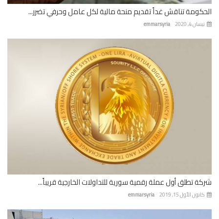
كومة تناقش غداً تقديم منحة مالية لكل عامل وحرفي تضرر...
ان 4, 2020
emmarsyria
ة تطلق أول عملة رقمية سورية للتداولات الخارجية قريباً...
نون الأول 15, 2019
emmarsyria