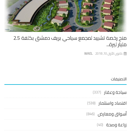
منح رخصة تشييد لمجمع سياحي بريف دمشق بكلفة 2.5
ار ليرة...
نون الأول 10, 2018
WAEL
صنيفات
حة وعقار
(337)
صاد واستثمار
(538)
واق ومعارض
(846)
عة وصحة
(40)