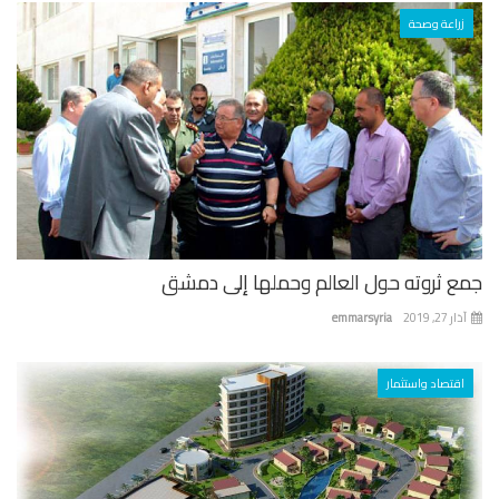
زراعة وصحة
ع ثروته حول العالم وحملها إلى دمشق
 27, 2019
emmarsyria
اقتصاد واستثمار