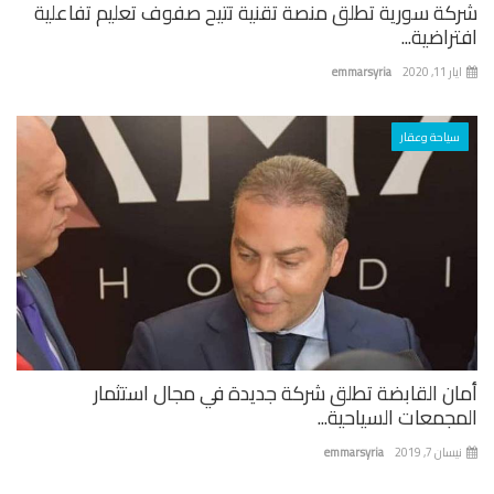
كة سورية تطلق منصة تقنية تتيح صفوف تعليم تفاعلية
راضية...
 11, 2020
emmarsyria
سياحة وعقار
ان القابضة تطلق شركة جديدة في مجال استثمار
جمعات السياحية...
ان 7, 2019
emmarsyria