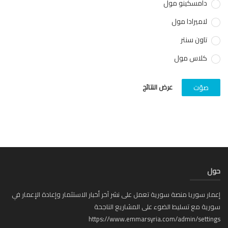
دامسكينو مول
لاميرادا مول
تاون سنتر
كلاس مول
عرض النتائج
صوّت
ل
ار سوريا منصة سورية تعمل على نشر آخر أخبار الاستثمار وإعادة الإعمار في
ية مع تسليط الضوء على المشاريع الناجحة
https://www.emmarsyria.com/admin/setti