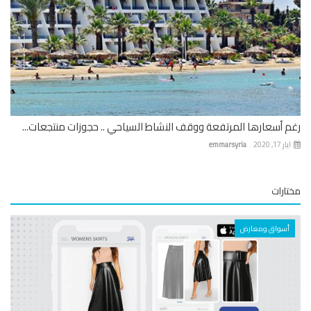
 أسعارها المرتفعة ووقف النشاط السياحي .. حجوزات منتجعات...
 17, 2020
emmarsyria
ارات
أسواق ومعارض