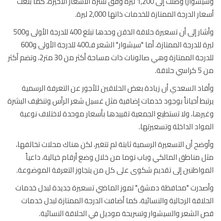
وسيشوار) وصلت إلى 1,200 ليرة وفق نشرة الأسعار الأخيرة، كما بلغت
ر الدرجة الممتازة للخدمات ذاتها 2,000 ليرة.
وأشار إلى أن تسعيرة حلاقة الذقن وحدها تبلغ 400 للدرجة الأولى و500
ليرة للدرجة الممتازة، أما "سيشوار" الشعر فـ400 للدرجة الأولى و600
للدرجة الممتازة وهي صالونات ذات مساحة أكثر من 30 متر2، وتضم أكثر
حلاقة.
اد السعدي أن زيادة بعض الحلاقين للأجور عن التعرفة الرسمية
بط أحياناً بوجود خدمات إضافية مثل غسيل شعر الرأس وتنظيف البشرة
رها، ولا تستطيع الجمعية تقييدها بأسعار موحدة لاختلاف نوعية
واد الداخلة وتسعيرتها.
ضح أن التسعيرة الرسمية ثابتة لم تتغير، لكن هناك محلات تخالفها،
 مناطق المالكي وباب توما من خلال وضع أرقام خيالية، داعياً
واطنين إلى تقديم شكوى على كل من يتجاوز التعرفة الموضوعة.
درت "محافظة دمشق" تموز الماضي تسعيرة جديدة لبدل خدمات
لاقة الرجالية والنسائية، كما أضافت الدرجة الممتازة لبدل خدمات
الشعر والسيشوار وتسريحة موديل في الحلاقة النسائية.