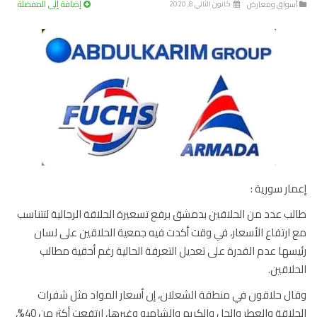
إضافة إلى المفضلة
سواق ومعارض
كانون الثاني 8, 2020
ار سورية :
ب عدد من الحلاقين بدمشق برفع تسعيرة الحلاقة الرجالية لتتناسب
ارتفاع الأسعار، في وقت أكدت فيه جمعية الحلاقين على لسان
سها عدم القدرة على تعديل التعرفة الحالية رغم أحقية مطالب
لاقين.
ل حلاقون في منطقة الشعلان، إن أسعار المواد مثل شفرات
الحلاقة والعطر والجل والكريم والشامبو وغيرها، ارتفعت أكثر من 40%،