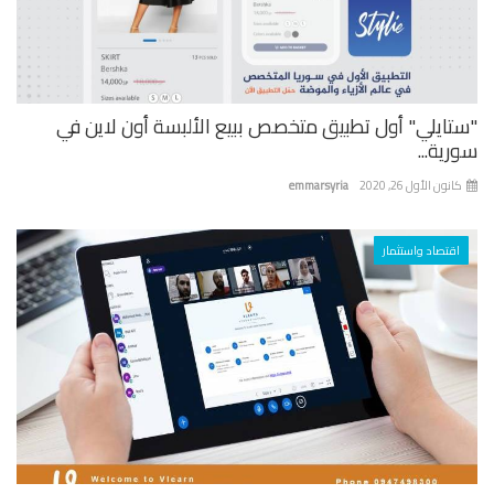
تايلي" أول تطبيق متخصص ببيع الألبسة أون لاين في
ية...
نون الأول 26, 2020
emmarsyria
اقتصاد واستثمار