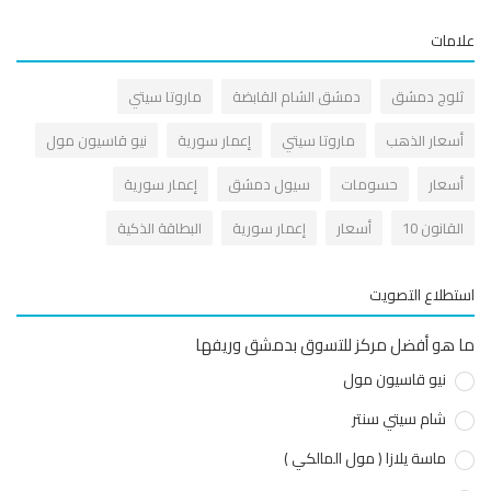
مات
لوج دمشق
دمشق الشام القابضة
ماروتا سيتي
سعار الذهب
ماروتا سيتي
إعمار سورية
نيو قاسيون مول
سعار
حسومات
سيول دمشق
إعمار سورية
قانون 10
أسعار
إعمار سورية
البطاقة الذكية
طلاع التصويت
هو أفضل مركز للتسوق بدمشق وريفها
نيو قاسيون مول
شام سيتي سنتر
ماسة يلازا ( مول المالكي )