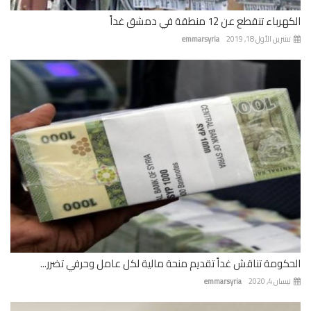
باء تنقطع عن 12 منطقة في دمشق غداً
رين الأول 18, 2019
emmarsyria
كومة تناقش غداً تقديم منحة مالية لكل عامل وحرفي تضرر...
ان 4, 2020
emmarsyria