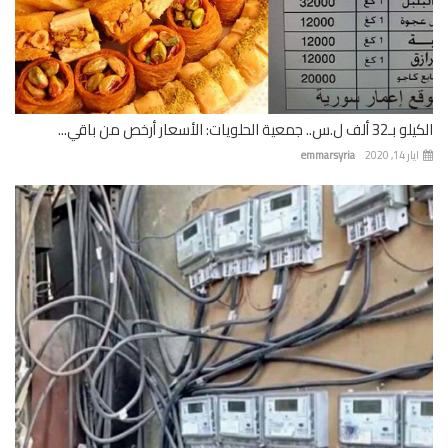
 جمعية الحلويات: الأسعار أرخص من باقي...
 14, 2020
emmarsyria