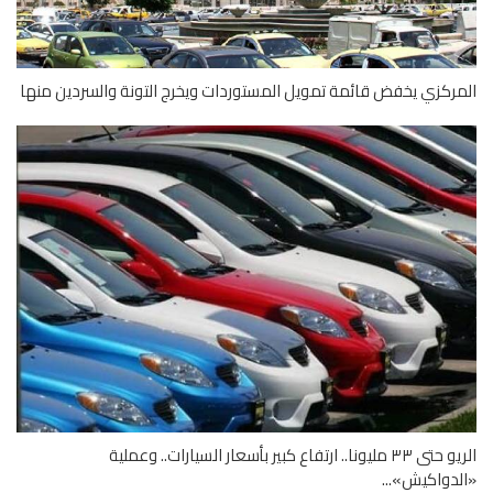
ركزي يخفض قائمة تمويل المستوردات ويخرج التونة والسردين منها
الريو حتى ٣٣ مليونا.. ارتفاع كبير بأسعار السيارات.. وعملية
دواكيش»...