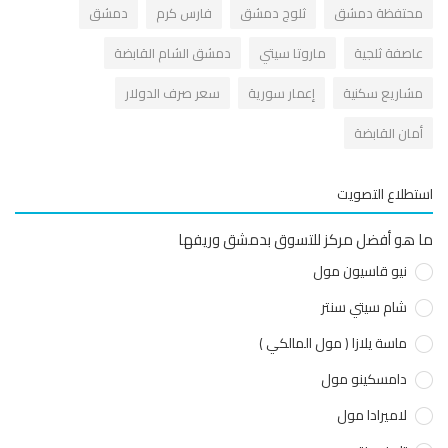
حتفظة دمشق
ثلوج دمشق
فارس كرم
دمشق
اصفة ثلجية
ماروتا سيتي
دمشق الشام القابضة
شاريع سكنية
إعمار سورية
سعر صرف الدولار
مان القابضة
طلاع التصويت
هو أفضل مركز للتسوق بدمشق وريفها
نيو قاسيون مول
شام سيتي سنتر
ماسة يلازا ( مول المالكي )
دامسكينو مول
لاميرادا مول