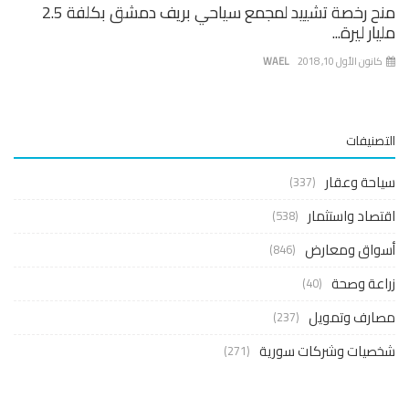
منح رخصة تشييد لمجمع سياحي بريف دمشق بكلفة 2.5
ار ليرة...
نون الأول 10, 2018
WAEL
صنيفات
حة وعقار
(337)
صاد واستثمار
(538)
واق ومعارض
(846)
عة وصحة
(40)
ارف وتمويل
(237)
صيات وشركات سورية
(271)