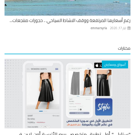
 أسعارها المرتفعة ووقف النشاط السياحي .. حجوزات منتجعات...
 17, 2020
emmarsyria
ارات
أسواق ومعارض
تايلي" أول تطبيق متخصص ببيع الألبسة أون لاين في