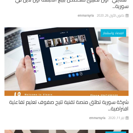
ية...
نون الأول 26, 2020
emmarsyria
اقتصاد واستثمار
كة سورية تطلق منصة تقنية تتيح صفوف تعليم تفاعلية
راضية...
 11, 2020
emmarsyria