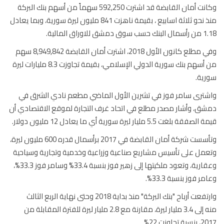
وكانت أمان القابضة قد اشترت 592,250 سهماً من أسهم بنك البركة
منذ نحو ثلاثة اسابيع ، بقيمة ناهزت 841 مليون ليرة سورية، وبما يعادل
 دمشق للاوراق المالية.
وفي مطلع كانون الأول 2018، اشترت أمان القابضة 8,949,842 سهم
من أسهم بنك سورية الدولي الإسلامي، بقيمة تجاوزت 8.3 مليارات ليرة
ية.
ترى سامر فوز في تشرين الأول الماضي مطعم نادي الشرق في
ق، وأشار مصدر مطلع في اتحاد غرف التجارة لموقع الاقتصادي أن
قة بلغت 5.5 مليار ليرة سورية أي ما يعادل 12 مليون دولار.
وتأسست شركة أمان القابضة في 2017 برأسمال قدره 600 مليون ليرة،
مل على تأسيس مشاريع صناعية وزراعية وخدمية وتجارية وسياحية
وعقارية، وتعود ملكيتها إلى زهير فوز بنسبة 33.4% وسامر فوز 33.3%،
ر فوز بنسبة 33.3%.
وارتفعت أرباح "بنك البركة" منذ بداية 2018 وحتى نهاية الربع الثالث
منه إلى 3.4 مليار ليرة، مقارنة مع 2.8 مليار ليرة للفترة المقابلة من
 تجاوزت 22%.