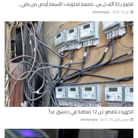
 جمعية الحلويات: الأسعار أرخص من باقي...
 14, 2020
emmarsyria
باء تنقطع عن 12 منطقة في دمشق غداً
رين الأول 18, 2019
emmarsyria