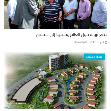
ع ثروته حول العالم وحملها إلى دمشق
 27, 2019
emmarsyria
اقتصاد واستثمار