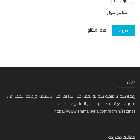
تاون سنتر
كلاس مول
عرض النتائج
صوّت
ل
ار سوريا منصة سورية تعمل على نشر آخر أخبار الاستثمار وإعادة الإعمار في
ية مع تسليط الضوء على المشاريع الناجحة
https://www.emmarsyria.com/admin/setti
لات مقترحة