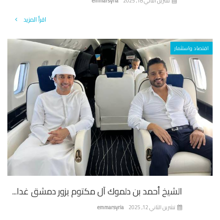
تشرين الثاني 18, 2025
emmarsyria
اقرأ المزيد
تصاد واستثمار
الشيخ أحمد بن دلموك آل مكتوم يزور دمشق غدا...
تشرين الثاني 12, 2025
emmarsyria