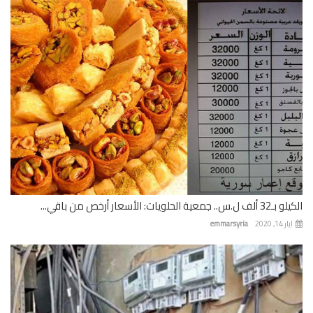
 جمعية الحلويات: الأسعار أرخص من باقي...
 14, 2020
emmarsyria