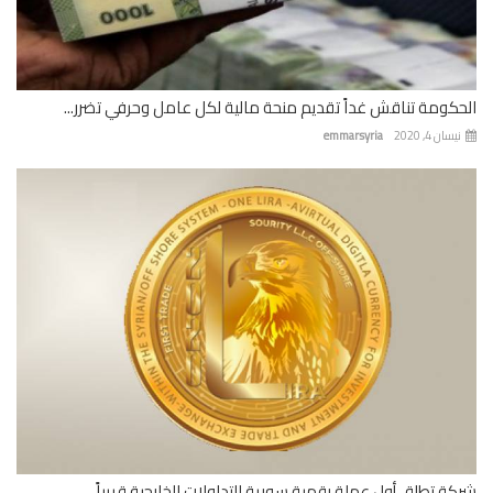
كومة تناقش غداً تقديم منحة مالية لكل عامل وحرفي تضرر...
ان 4, 2020
emmarsyria
ة تطلق أول عملة رقمية سورية للتداولات الخارجية قريباً...