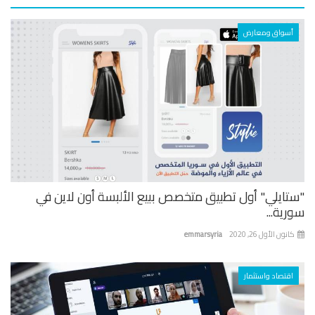
أسواق ومعارض
تايلي" أول تطبيق متخصص ببيع الألبسة أون لاين في
ية...
نون الأول 26, 2020
emmarsyria
اقتصاد واستثمار