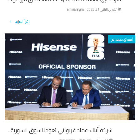
تشرين الثاني 21, 2025
emmarsyria
اقرأ المزيد
واق ومعارض
شركة أبناء عماد غريواتي تعود للسوق السورية...