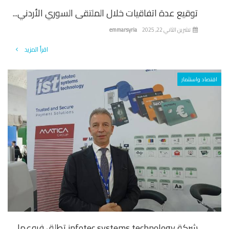
توقيع عدة اتفاقيات خلال الملتقى السوري الأردني...
تشرين الثاني 22, 2025
emmarsyria
اقرأ المزيد
تصاد واستثمار
شركة infotec systems technology تطلق فروعها...