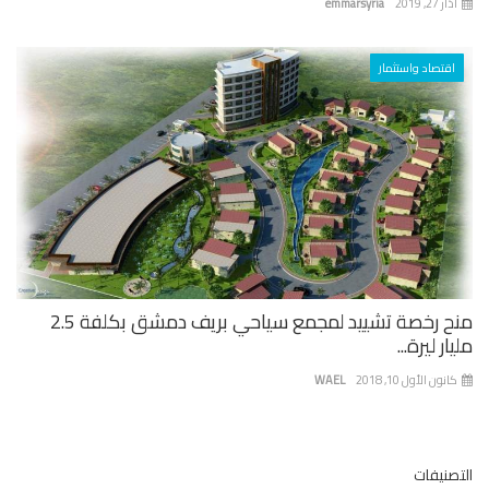
 27, 2019
emmarsyria
اقتصاد واستثمار
منح رخصة تشييد لمجمع سياحي بريف دمشق بكلفة 2.5
ار ليرة...
نون الأول 10, 2018
WAEL
صنيفات