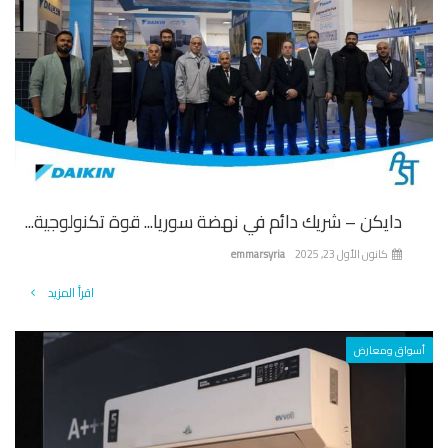
دايكن – شريك دائم في نهضة سوريا... قوة تكنولوجية...
كانون الأول 23, 2025
emmarsyria
اقرأ المزيد
واق ومعارض