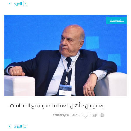
اقرأ المزيد
احة وعقار
يعقوبيان : تأهيل العمالة المدربة مع المنظمات...
تشرين الثاني 12, 2025
emmarsyria
اقرأ المزيد