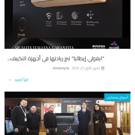
"ايفولي إيطاليا" تبرز ريادتها في أجهزة التكييف...
كانون الأول 23, 2025
emmarsyria
اقرأ المزيد
واق ومعارض