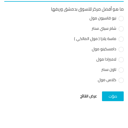
هو أفضل مركز للتسوق بدمشق وريفها
نيو قاسيون مول
شام سيتي سنتر
ماسة يلازا ( مول المالكي )
دامسكينو مول
لاميرادا مول
تاون سنتر
كلاس مول
عرض النتائج
صوّت