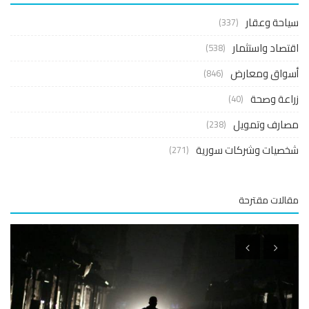
حة وعقار
(337)
صاد واستثمار
(538)
واق ومعارض
(846)
عة وصحة
(40)
ارف وتمويل
(238)
صيات وشركات سورية
(271)
لات مقترحة