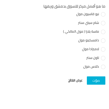
هو أفضل مركز للتسوق بدمشق وريفها
نيو قاسيون مول
شام سيتي سنتر
ماسة يلازا ( مول المالكي )
دامسكينو مول
لاميرادا مول
تاون سنتر
كلاس مول
عرض النتائج
صوّت