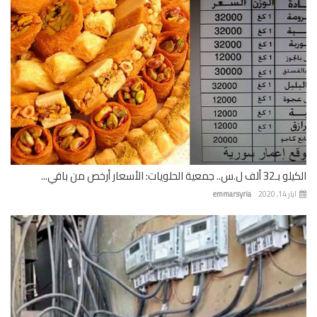
 جمعية الحلويات: الأسعار أرخص من باقي...
 14, 2020
emmarsyria