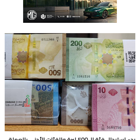
بدء استبدال فئة ال500 ليرة والفئات الأدنى بالعملة