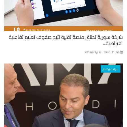
كة سورية تطلق منصة تقنية تتيح صفوف تعليم تفاعلية
راضية...
 11, 2020
emmarsyria
سياحة وعقار