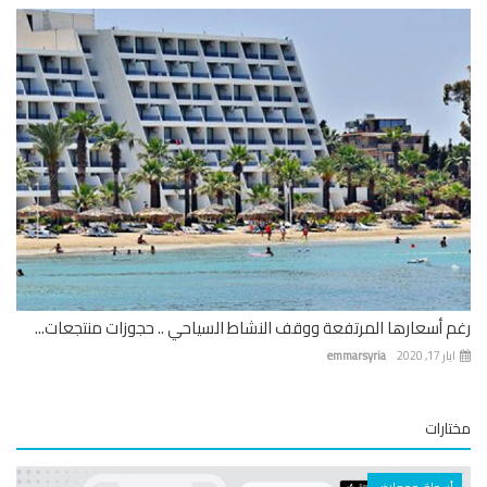
 أسعارها المرتفعة ووقف النشاط السياحي .. حجوزات منتجعات...
 17, 2020
emmarsyria
ارات