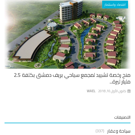
اقتصاد واستثمار
منح رخصة تشييد لمجمع سياحي بريف دمشق بكلفة 2.5
ار ليرة...
نون الأول 10, 2018
WAEL
صنيفات
حة وعقار
(337)