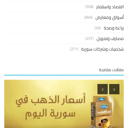
صاد واستثمار
(538)
واق ومعارض
(846)
عة وصحة
(40)
ارف وتمويل
(237)
صيات وشركات سورية
(271)
لات مقترحة