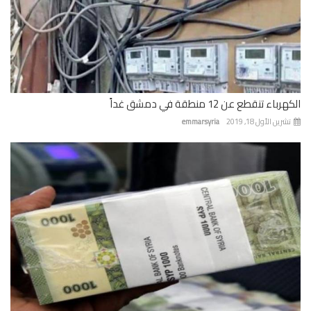
باء تنقطع عن 12 منطقة في دمشق غداً
رين الأول 18, 2019
emmarsyria