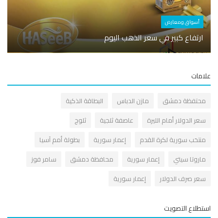
أسوا
أسواق ومعارض
مجلس 
ارتفاع كبير في سعر الذهب اليوم
للموا
مات
حتفظة دمشق
مازن الدباس
البطاقة الذكية
عر الدولار أمام الليرة
عاصفة ثلجية
ثلوج
نتخب سورية لكرة القدم
إعمار سورية
بطولة أمم آسيا
اروتا سيتي
إعمار سورية
محافظة دمشق
سامر فوز
عر صرف الدولار
إعمار سورية
طلاع التصويت