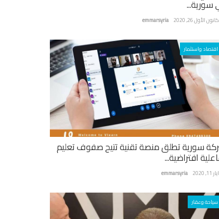
 سورية...
نون الأول 26, 2020
emmarsyria
اقتصاد واستثمار
كة سورية تطلق منصة تقنية تتيح صفوف تعليم
علية افتراضية...
ر 11, 2020
emmarsyria
سياحة وعقار