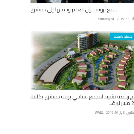
جمع ثروته حول العالم وحملها إلى دمشق
ر 27, 2019
emmarsyria
اقتصاد واستثمار
ح رخصة تشييد لمجمع سياحي بريف دمشق بكلفة
يرة...
نون الأول 10, 2018
WAEL