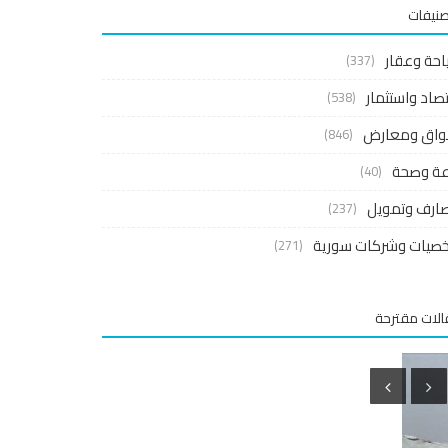
صنيفات
احة وعقار
(337)
صاد واستثمار
(538)
واق ومعارض
(846)
اعة وصحة
(40)
ارف وتمويل
(237)
صيات وشركات سورية
(271)
لات مقترحة