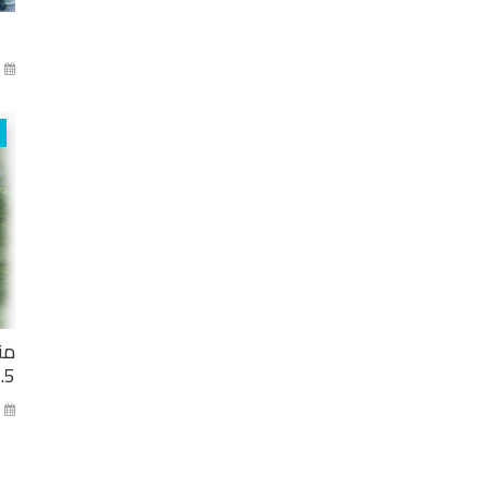
آذا
من
2.5 مليار ل
كا