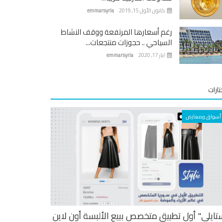
كانون الأول 15, 2019
emmarsyria
رغم أسعارها المرتفعة ووقف النشاط
السياحي .. حجوزات منتجعات...
ايار 17, 2020
emmarsyria
ارات
أسواق ومعارض
تايلي" أول تطبيق متخصص ببيع الألبسة أون لاين