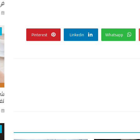
في
كا
Pinterest
Linkedin
Whatsapp
شر
تفا
ايا