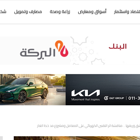
قتصاد واستثمار
أسواق ومعارض
زراعة وصحة
مصارف وتمويل
شخص
ق وريفها .. مناقشة اثر التقنين الكهربائي على المعامل ومشروع مد خط الغاز