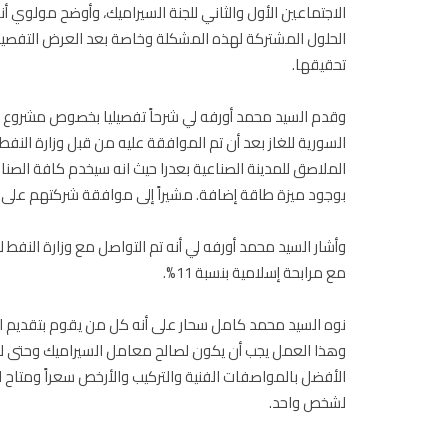
الاجتماعين الأول والثاني للجنة السيراميك، وأوضح مولوي أ
الحلول المشتركة لهذه المشكلة وخاصة بعد العرض التفصيل
تحقيقها.
وقدم السيد محمد أورفه لي شرحاً تفصيليا بخصوص مشروع 
السورية للغاز بعد أن تم الموافقة عليه من قبل وزارة ال
الملاصق للمدينة الصناعية بعدرا حيث انه سيخدم كافة الصنا
بوجود ميزة طاقة إضافة. مشيراً إلى موافقة شركتهم على ال
وأشار السيد محمد أورفه لي أنه تم التواصل مع وزارة النف
مع مرابحة إسلامية بنسبة 11%.
نوه السيد محمد كامل سحار على أنه كل من يقوم بتقديم ا
وهذا العمل يجب أن يكون لصالح معامل السيراميك وحتى لا
الأفضل بالمواصفات الفنية والتركيب والأرخص سعراً ومتاح ل
لشخص واحد.