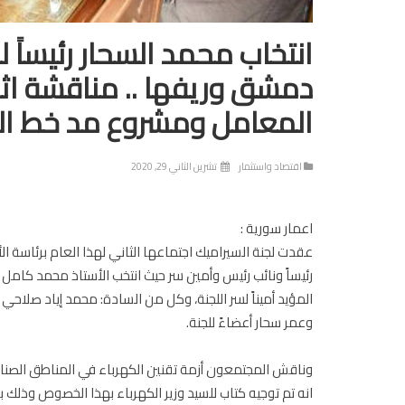
انتخاب محمد السحار رئيساً 
دمشق وريفها .. مناقشة اثر 
المعامل ومشروع مد خط الغ
اقتصاد واستثمار
تشرين الثاني 29, 2020
اعمار سورية :
عقدت لجنة السيراميك اجتماعها الثاني لهذا العام برئاسة ال
رئيساً ونائب رئيس وأمين سر حيث انتخب الأستاذ محمد كامل الس
المؤيد أميناً لسر اللجنة، وكل من السادة: محمد إياد صلا
وعمر سحار أعضاءً للجنة.
وناقش المجتمعون أزمة تقنين الكهرباء في المناطق الصناع
انه تم توجيه كتاب للسيد وزير الكهرباء بهذا الخصوص وذلك ب