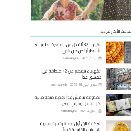
قالات الأكثر قراءة
الكيلو بـ32 ألف ل.س.. جمعية الحلويات:
الأسعار أرخص من باقي...
ايار 14, 2020
emmarsyria
الكهرباء تنقطع عن 12 منطقة في
دمشق غداً
تشرين الأول 18, 2019
emmarsyria
الحكومة تناقش غداً تقديم منحة مالية
لكل عامل وحرفي تضرر...
نيسان 4, 2020
emmarsyria
شركة تطلق أول عملة رقمية سورية
للتداولات الخارجية قريباً...