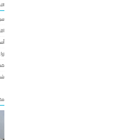
الت
سي
اقت
أس
زر
مص
شخ
مقا