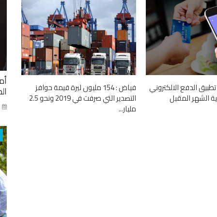
أم
تطبيق الدفع الالكتروني
فياض : 154 مليون ليرة قيمة حوافز
ال
بداية الشهر المقبل
التصدير التي صرفت في 2019 ونحو 2.5
ني
مليار...