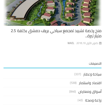
منح رخصة تشييد لمجمع سياحي بريف دمشق بكلفة 2.5
ار ليرة...
نون الأول 10, 2018
WAEL
صنيفات
حة وعقار
(337)
صاد واستثمار
(538)
واق ومعارض
(846)
عة وصحة
(40)