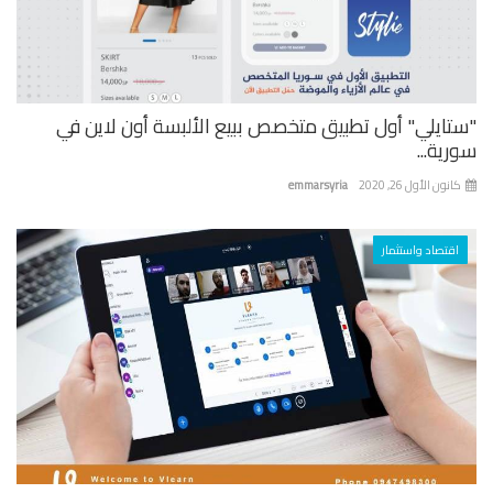
تايلي" أول تطبيق متخصص ببيع الألبسة أون لاين في
ية...
نون الأول 26, 2020
emmarsyria
اقتصاد واستثمار