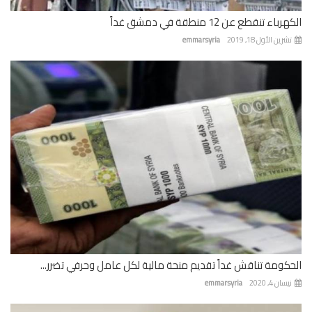
باء تنقطع عن 12 منطقة في دمشق غداً
رين الأول 18, 2019
emmarsyria
كومة تناقش غداً تقديم منحة مالية لكل عامل وحرفي تضرر...
ان 4, 2020
emmarsyria