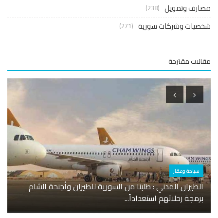
ارف وتمويل
(238)
صيات وشركات سورية
(271)
لات مقترحة
سياحة وعقار
شخصي
الطيران المدني : طلبنا من السورية للطيران وأجنحة الشام
برمجة رحلاتهم استعداداً...
وأول 