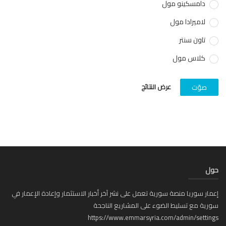
دامسكينو مول
لاميرادا مول
تاون سنتر
كلاس مول
عرض النتائج
صوّت
ل
ار سوريا منصة سورية تعمل على نشر آخر أخبار الاستثمار وإعادة الإعمار في
ية مع تسليط الضوء على المشاريع الناجحة
https://www.emmarsyria.com/admin/setti