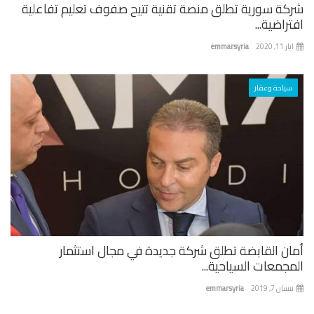
كة سورية تطلق منصة تقنية تتيح صفوف تعليم تفاعلية
راضية...
 11, 2020
emmarsyria
سياحة وعقار
ان القابضة تطلق شركة جديدة في مجال استثمار
جمعات السياحية...
ان 7, 2019
emmarsyria