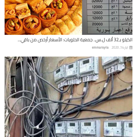
 جمعية الحلويات: الأسعار أرخص من باقي...
 14, 2020
emmarsyria