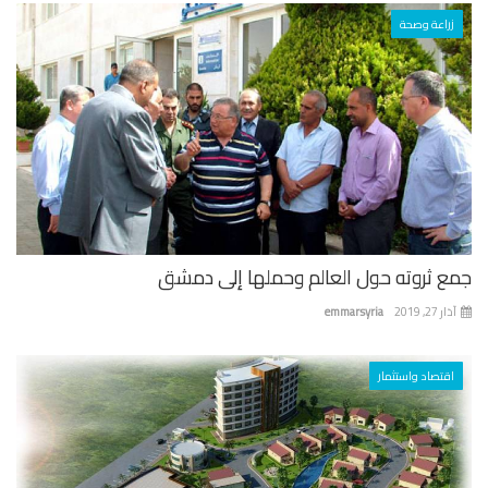
زراعة وصحة
ع ثروته حول العالم وحملها إلى دمشق
 27, 2019
emmarsyria
اقتصاد واستثمار