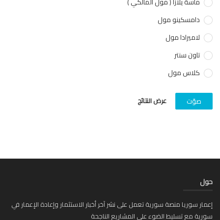
ماسة يلازا ( مول المالكي )
دامسكينو مول
لاميرادا مول
تاون سنتر
كلاس مول
عرض النتائج
صوّت
ل
ار سوريا منصة سورية تعمل على نشر آخر أخبار الاستثمار وإعادة الإعمار في
ية مع تسليط الضوء على المشاريع الناجحة