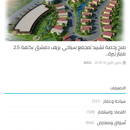
منح رخصة تشييد لمجمع سياحي بريف دمشق بكلفة 2.5
ار ليرة...
نون الأول 10, 2018
WAEL
صنيفات
حة وعقار
(337)
صاد واستثمار
(538)
واق ومعارض
(846)