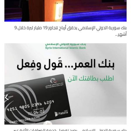
بنك سورية الدولي الإسلامي يحقق أرباح تتجاوز 19 مليار ليرة خلال 9
ر...
 سورية الدولي الإسلامي يعيد تفعيل خدمة الصرافات الألية عبر