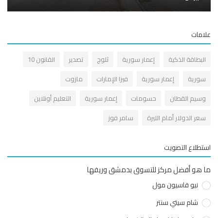
مات
لبطاقة الذكية
إعمار سورية
ثلوج
تصدير
القانون 10
ورية
إعمار سورية
فيزا الإمارات
مازوت
سيم القطان
حسومات
إعمار سورية
التعليم أونلاين
عر الدولار أمام الليرة
سامر فوز
طلاع التصويت
هو أفضل مركز للتسوق بدمشق وريفها
نيو قاسيون مول
شام سيتي سنتر