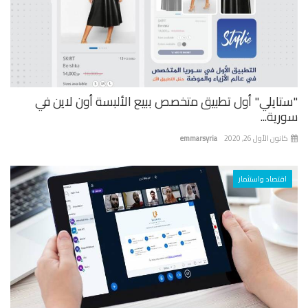
تايلي" أول تطبيق متخصص ببيع الألبسة أون لاين في
ية...
نون الأول 26, 2020
emmarsyria
اقتصاد واستثمار