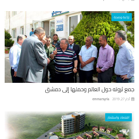
زراعة وصحة
ع ثروته حول العالم وحملها إلى دمشق
 27, 2019
emmarsyria
اقتصاد واستثمار