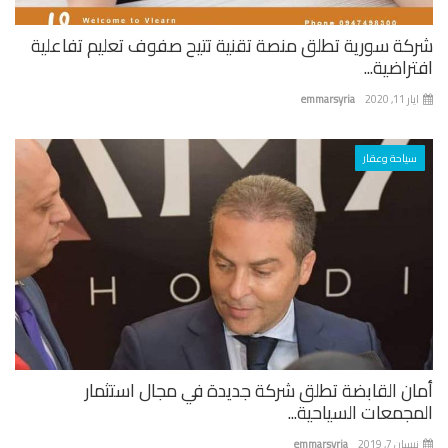
كة سورية تطلق منصة تقنية تتيح صفوف تعليم تفاعلية
راضية...
 11, 2020
emmarsyria
سياحة وعقار
ان القابضة تطلق شركة جديدة في مجال استثمار
جمعات السياحية...
ان 7, 2019
emmarsyria