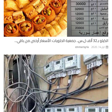
 جمعية الحلويات: الأسعار أرخص من باقي...
 14, 2020
emmarsyria