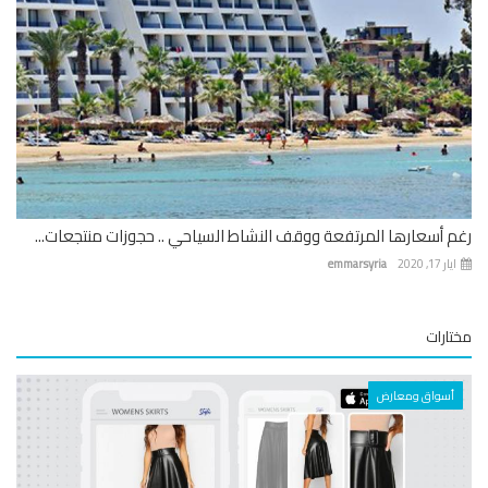
 أسعارها المرتفعة ووقف النشاط السياحي .. حجوزات منتجعات...
 17, 2020
emmarsyria
ارات
أسواق ومعارض