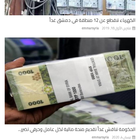
باء تنقطع عن 12 منطقة في دمشق غداً
رين الأول 18, 2019
emmarsyria
كومة تناقش غداً تقديم منحة مالية لكل عامل وحرفي تضرر...
ان 4, 2020
emmarsyria