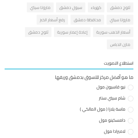
لوج دمشق
كهرباء
سيول دمشق
ماروتا سيتي
اروتا سيتي
محافظة دمشق
رفع أسعار الخبز
سعار الذهب سورية
إعادة إعمار سورية
ثلوج دمشق
ازن الدباس
طلاع التصويت
هو أفضل مركز للتسوق بدمشق وريفها
نيو قاسيون مول
شام سيتي سنتر
ماسة يلازا ( مول المالكي )
دامسكينو مول
لاميرادا مول