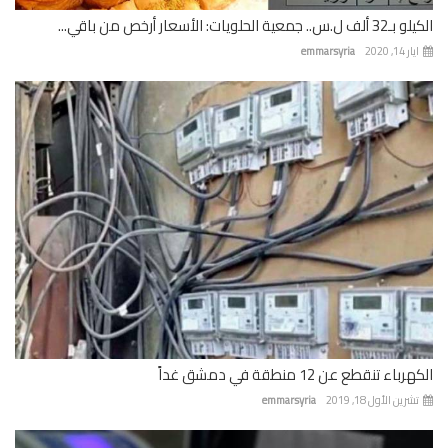
 جمعية الحلويات: الأسعار أرخص من باقي...
 14, 2020
emmarsyria
باء تنقطع عن 12 منطقة في دمشق غداً
رين الأول 18, 2019
emmarsyria