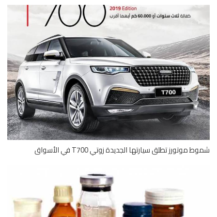
 موتورز تطلق سيارتها الجديدة زوتي T700 في الأسواق