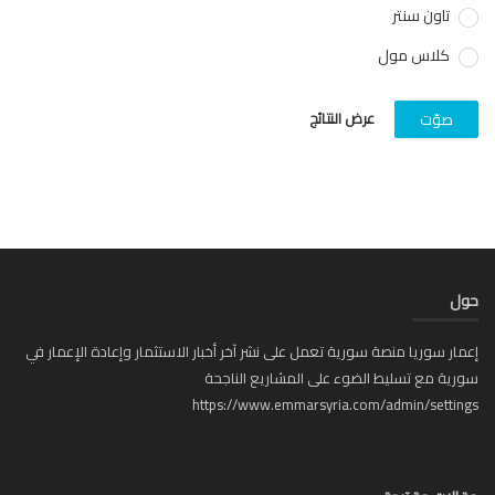
تاون سنتر
كلاس مول
عرض النتائج
صوّت
ل
ار سوريا منصة سورية تعمل على نشر آخر أخبار الاستثمار وإعادة الإعمار في
ية مع تسليط الضوء على المشاريع الناجحة
https://www.emmarsyria.com/admin/setti