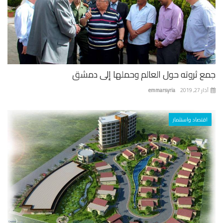
ع ثروته حول العالم وحملها إلى دمشق
 27, 2019
emmarsyria
اقتصاد واستثمار