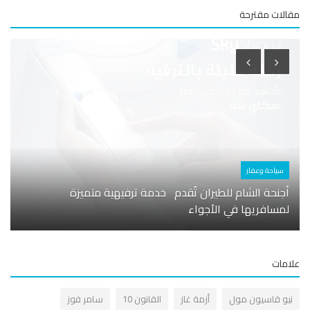
لات مقترحة
سياحة وعقار
مصار
أجنحة الشام للطيران تُقدم خدمة ترفيهية متميزة
النيا
لمسافريها في الأجواء
التاج
مات
يو قاسيون مول
أزمة غاز
القانون 10
سامر فوز