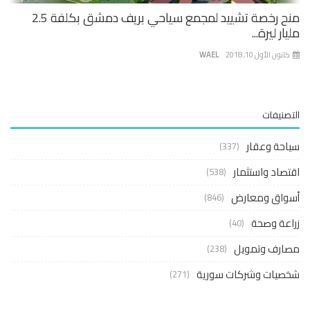
منح رخصة تشييد لمجمع سياحي بريف دمشق بكلفة 2.5
ار ليرة...
نون الأول 10, 2018
WAEL
صنيفات
حة وعقار
(337)
صاد واستثمار
(538)
واق ومعارض
(846)
عة وصحة
(40)
ارف وتمويل
(238)
صيات وشركات سورية
(271)