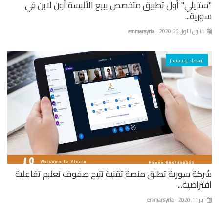
تايلي" أول تطبيق متخصص ببيع الألبسة أون لاين في
ية...
نون الأول 26, 2020
emmarsyria
اقتصاد واستثمار
كة سورية تطلق منصة تقنية تتيح صفوف تعليم تفاعلية
راضية...
 11, 2020
emmarsyria