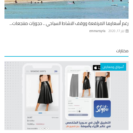
 أسعارها المرتفعة ووقف النشاط السياحي .. حجوزات منتجعات...
 17, 2020
emmarsyria
ارات
أسواق ومعارض