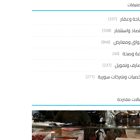
صنيفات
احة وعقار
(337)
صاد واستثمار
(538)
واق ومعارض
(846)
اعة وصحة
(40)
ارف وتمويل
(237)
صيات وشركات سورية
(271)
لات مقترحة