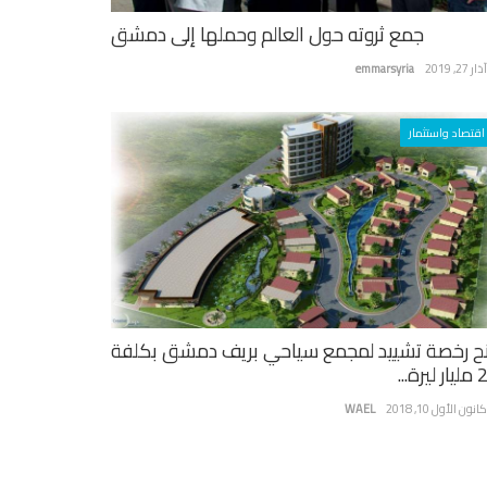
جمع ثروته حول العالم وحملها إلى دمشق
ر 27, 2019
emmarsyria
اقتصاد واستثمار
ح رخصة تشييد لمجمع سياحي بريف دمشق بكلفة
يرة...
نون الأول 10, 2018
WAEL