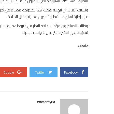
التجارة المشتركة، باستيراد مادتي الفيول والمازوت براً وبحراً للص
وأضاف العزب، أن الهيئة رفعت أيضاً للحكومة مذكرة من أجل
على إجازة استيراد النفط، ولتسهيل عملية إدخال المادة.
وطالب الصناعيون مؤخراً بإعادة النظر في شروط عملية استير
قدرتهم على استيراد ليتر مازوت واحد بسببها.
علامات
Google
Twitter
Facebook
emmarsyria