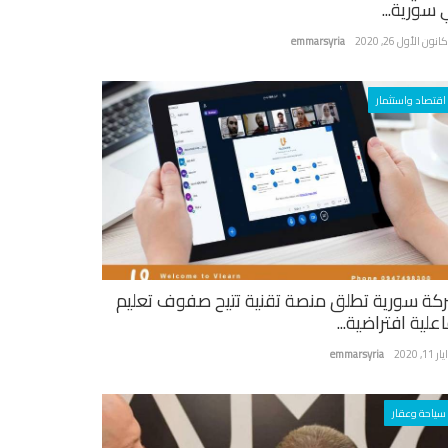
 سورية...
نون الأول 26, 2020
emmarsyria
اقتصاد واستثمار
كة سورية تطلق منصة تقنية تتيح صفوف تعليم
علية افتراضية...
ر 11, 2020
emmarsyria
سياحة وعقار