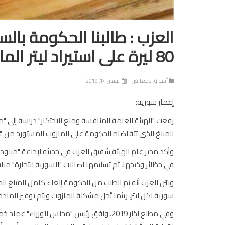
العزب : طالبنا الحكومة بالس
80 ليرة على استيراد ليتر المازوت لخفض الأسعار
أسواق ومعارض
نيسان 14, 2019
إعمار سورية:
رفعت "الهيئة العامة للمنافسة ومنع الاحتكار" دراسة إلى "م
المبلغ الذي تتقاضاه الحكومة على المازوت المستورد من قب
وأكد مدير عام الهيئة شفيق العزب في حديثه لإذاعة "ميلود
في حظائر وذبحها، ثم تسليمها لصالات "
ا
لسورية للتجارة" مبا
سورية لكل ليتر، ريثما تُحل مشكلة المازوت ويتم توفير الماد
وفي مطلع آذار 2019، وافق رئيس "مجلس الوزر