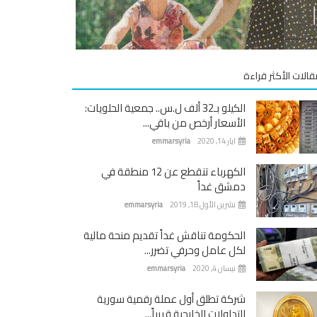
قالات الأكثر قراءة
الكيلو بـ32 ألف ل.س.. جمعية الحلويات:
الأسعار أرخص من باقي...
ايار 14, 2020
emmarsyria
الكهرباء تنقطع عن 12 منطقة في
دمشق غداً
تشرين الأول 18, 2019
emmarsyria
الحكومة تناقش غداً تقديم منحة مالية
لكل عامل وحرفي تضرر...
نيسان 4, 2020
emmarsyria
شركة تطلق أول عملة رقمية سورية
للتداولات الخارجية قريباً...