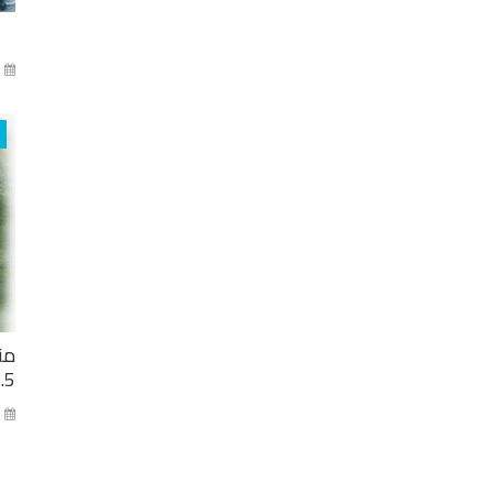
آذا
من
2.5 مليار ل
كا