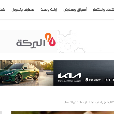
قتصاد واستثمار
أسواق ومعارض
زراعة وصحة
مصارف وتمويل
شخص