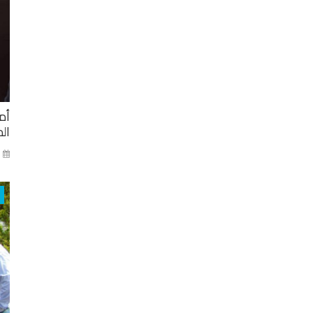
أم
ال
ني