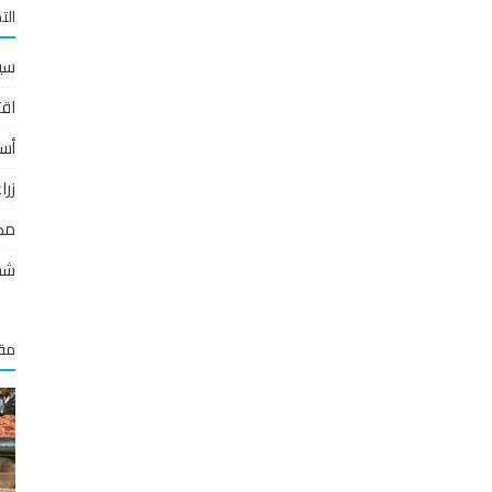
الت
سي
اقت
أس
زر
مص
شخ
مقا