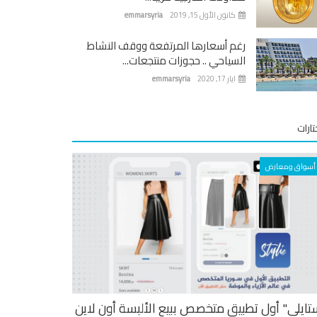
كانون الأول 15, 2019
emmarsyria
رغم أسعارها المرتفعة ووقف النشاط
السياحي .. حجوزات منتجعات...
ايار 17, 2020
emmarsyria
ارات
أسواق ومعارض
تايلي" أول تطبيق متخصص ببيع الألبسة أون لاين