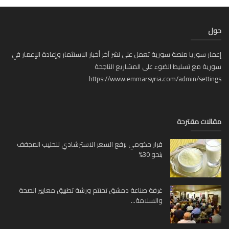
ل
ار سوريا منصة سورية تعمل على نشر آخر أخبار الاستثمار وإعادة الإعمار في
ية مع تسليط الضوء على المشاريع الناجحة
https://www.emmarsyria.com/admin/setti
لات مقترحة
قرار حكومي برفع السعر الاسترشادي للحليب المجفف
بنحو 30%
غرفة صناعة دمشق تختتم ورشة تطبيق معايير الصحة
والسلامة...