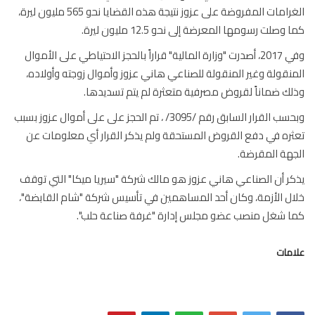
الغرامات المفروضة على عزوز نتيجة هذه القضايا نحو 565 مليون ليرة،
وصلت رسومها المعرضة إلى نحو 12.5 مليون ليرة.
وفي 2017، أصدرت "وزارة المالية" قراراً بالحجز الاحتياطي على الأموال
نقولة وغير المنقولة للصناعي هاني عزوز وأموال زوجته وأولاده،
ك ضماناً لقروض مصرفية متعثرة لم يتم تسديدها.
وبحسب القرار السابق رقم /3095/ ، تم الحجز على على أموال عزوز بسبب
ره في دفع القروض المستحقة ولم يذكر القرار أي معلومات عن
هة المقرضة.
ر أن الصناعي هاني عزوز هو مالك شركة "سيريا ميكا" التي توقف
ل الأزمة، وكان أحد المساهمين في تأسيس شركة "شام القابضة"،
 شغل منصب عضو مجلس إدارة "غرفة صناعة حلب".
مات