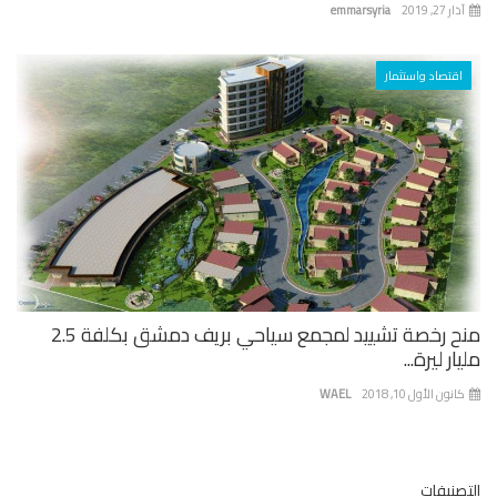
 27, 2019
emmarsyria
اقتصاد واستثمار
منح رخصة تشييد لمجمع سياحي بريف دمشق بكلفة 2.5
ار ليرة...
نون الأول 10, 2018
WAEL
صنيفات