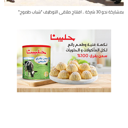
 30 شركة .. افتتاح ملتقى التوظيف "شباب طموح"