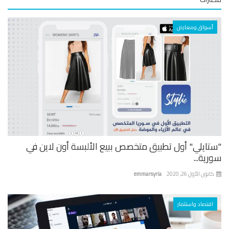
أسواق ومعارض
تايلي" أول تطبيق متخصص ببيع الألبسة أون لاين في
ية...
نون الأول 26, 2020
emmarsyria
اقتصاد واستثمار