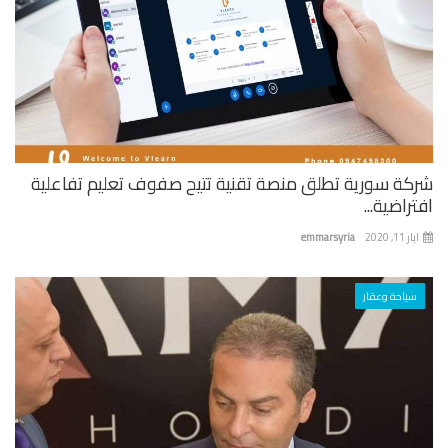
كة سورية تطلق منصة تقنية تتيح صفوف تعليم تفاعلية
راضية...
 11, 2020
emmarsyria
سياحة وعقار