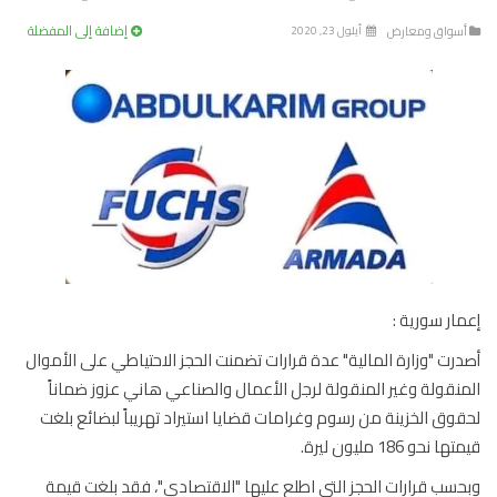
إضافة إلى المفضلة
سواق ومعارض
أيلول 23, 2020
ار سورية :
رت "وزارة المالية" عدة قرارات تضمنت الحجز الاحتياطي على الأموال
نقولة وغير المنقولة لرجل الأعمال والصناعي هاني عزوز ضماناً
وق الخزينة من رسوم وغرامات قضايا استيراد تهريباً لبضائع بلغت
 نحو 186 مليون ليرة.
سب قرارات الحجز التي اطلع عليها "الاقتصادي"، فقد بلغت قيمة