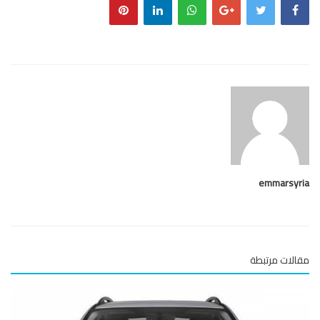
emmarsy
لات مرتبطة