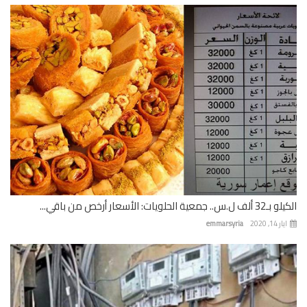
 جمعية الحلويات: الأسعار أرخص من باقي...
 14, 2020
emmarsyria