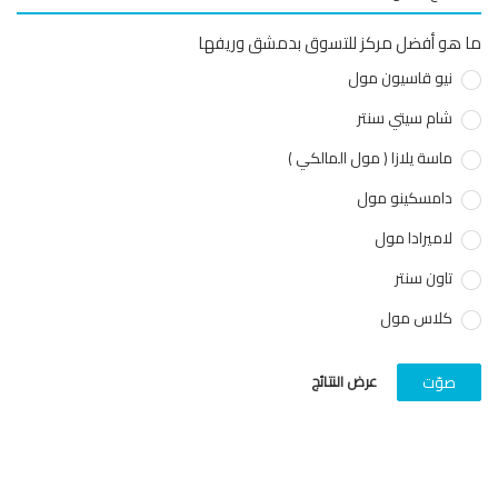
هو أفضل مركز للتسوق بدمشق وريفها
نيو قاسيون مول
شام سيتي سنتر
ماسة يلازا ( مول المالكي )
دامسكينو مول
لاميرادا مول
تاون سنتر
كلاس مول
عرض النتائج
صوّت