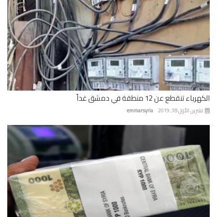
باء تنقطع عن 12 منطقة في دمشق غداً
رين الأول 18, 2019
emmarsyria