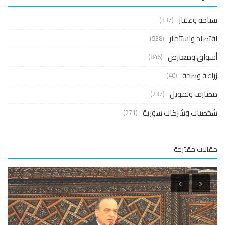
حة وعقار
(337)
صاد واستثمار
(538)
واق ومعارض
(846)
عة وصحة
(40)
ارف وتمويل
(237)
صيات وشركات سورية
(271)
لات مقترحة