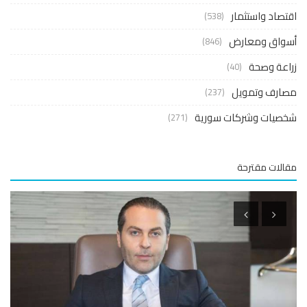
صاد واستثمار
(538)
واق ومعارض
(846)
عة وصحة
(40)
ارف وتمويل
(237)
صيات وشركات سورية
(271)
لات مقترحة