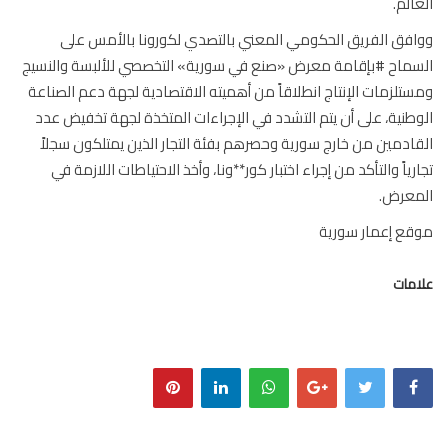
الم.
فق الفريق الحكومي المعني بالتصدي لكورونا بالأمس على
ماح #بإقامة معرض «صنع في سورية» التخصصي للألبسة والنسيج
تلزمات الإنتاج انطلاقاً من أهميته الاقتصادية لجهة دعم الصناعة
طنية، على أن يتم التشدد في الإجراءات المتخذة لجهة تخفيض عدد
ادمين من خارج سورية وحصرهم بفئة التجار الذين يمتلكون سجلاً
رياً والتأكد من إجراء اختبار كور**ونا، وأخذ الاحتياطات اللازمة في
معرض.
ع إعمار سورية
مات