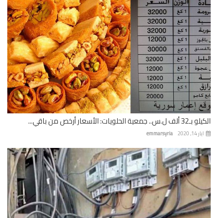
 جمعية الحلويات: الأسعار أرخص من باقي...
 14, 2020
emmarsyria