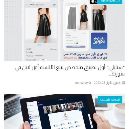
أسواق ومعارض
تايلي" أول تطبيق متخصص ببيع الألبسة أون لاين في
ية...
نون الأول 26, 2020
emmarsyria
اقتصاد واستثمار