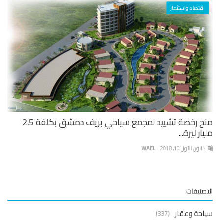
اقتصاد واستثمار
منح رخصة تشييد لمجمع سياحي بريف دمشق بكلفة 2.5
ار ليرة...
نون الأول 10, 2018
WAEL
صنيفات
حة وعقار
(337)