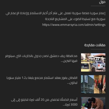
ل
ار سوريا منصة سورية تعمل على نشر آخر أخبار الاستثمار وإعادة الإعمار في
ية مع تسليط الضوء على المشاريع الناجحة
https://www.emmarsyria.com/admin/setti
لات مقترحة
محافظة ريف دمشق تصدر جدول بالكازيات التي سيتوفر
فيها البنزين...
القطان يفوز بعقد استثمار مجمع يلبغا بـ1.2 مليار سنويا
ليكون...
أسعار الكمأة تنخفض من 20 ألف ليرة للكيلو إلى إلى
3000 ليرة...