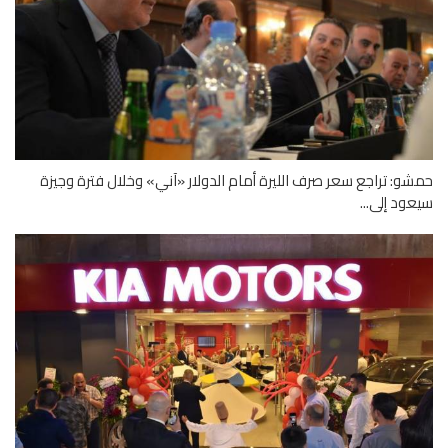
و: تراجع سعر صرف الليرة أمام الدولار «آني» وخلال فترة وجيزة
ود إلى...