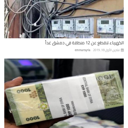
باء تنقطع عن 12 منطقة في دمشق غداً
رين الأول 18, 2019
emmarsyria