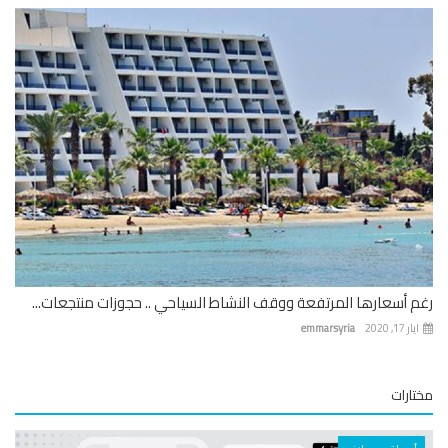
 أسعارها المرتفعة ووقف النشاط السياحي .. حجوزات منتجعات...
 17, 2020
emmarsyria
ارات