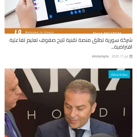
كة سورية تطلق منصة تقنية تتيح صفوف تعليم تفاعلية
راضية...
 11, 2020
emmarsyria
سياحة وعقار