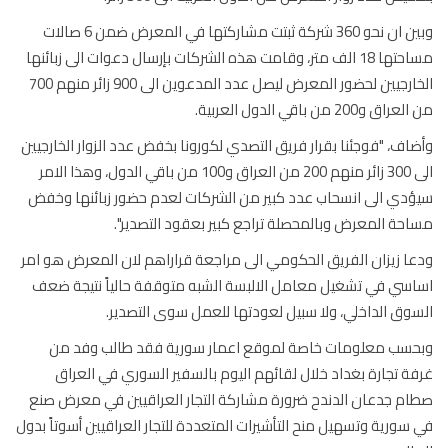
وبين ان نحو 360 شركة ثبتت مشاركتها في المعرض ضمن 6 صالات
مساحتها 18 الف متر، وقامت هذه الشركات بإرسال دعوات الى زبائنها
الخارجيين لحضور المعرض ليصل عدد المدعوين الى 900 زائر منهم 700
ق و200 من باقي الدول العربية.
اف، "فوجئنا بقرار فريق التصدي لكورونا بخفض عدد الزوار الخارجيين
الى 300 زائر منهم 200 من العراق و100 من باقي الدول، وهذا الامر
دي الى انسحاب عدد كبير من الشركات لعدم حضور زبائنها وخفض
حة المعرض وبالمحصلة تراجع كبير بعقود التصدير".
ا زيزان الفريق الحكومي الى مراجعة قراراهم لان المعرض هو امر
سي في تشغيل معامل الالبسة الشبه متوقفة حالياً نتيجة ضعف
وق الداخلي، ولا سبيل لعودتها للعمل سوى التصدير.
سب معلومات خاصة لموقع اعمار سورية فقد طالب وفد من
ة تجارة بغداد خلال لقائهم اليوم بالسفير السوري في العراق
م جدعان الدندح ضرورة مشاركة التجار العراقيين في معرض صنع
سورية وتسهيل منح التأشيرات المتعددة للتجار العراقيين أسوتاً بدول