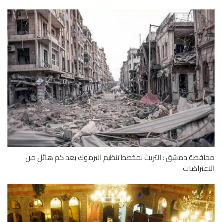
فظة دمشق : التريث بمخطط تنظيم اليرموك بعد كم هائل من
عتراضات