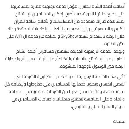
فت أجنحة الشام للطيران مؤخراً خدمة ترفيهية مميزة لمسافريها
 جميع رحلاتها الجوية، حيث أصبح بإمكان المسافرين الإستمتاع
اهدة خيارات متعددة من المسلسلات والأفلام إضافة للقراَن
ريم و للموسيقى وإلى العديد من الألعاب الإلكترونية الممتعة وذلك
خلال الرحلة باستخدام شبكة SkyShow والمُتاحة عبر خدمة ال WiFi على
 الطائرة.
ذه الخدمة الترفيهية الجديدة سيتمكن مسافرين أجنحة الشام
يران من الإستمتاع والتسلية ولقضاء أجمل الأوقات في الأجواء طيلة
حلة حتى الوصول للوجهة المنشودة.
ي هذه الخدمة الترفيهية الجديدة ضمن استراتيجية الشركة التي
ى لتحسين وتطوير خدماتها للمسافرين على خطوطها ولإضافة كل
فيه متعة وفائدة مما يجعلها من الشركات المتميزة في المنطقة
قادرة على المنافسة لتحقيق متطلبات واحتياجات المسافرين في
 السفر المحلي والاقليمي.
مات