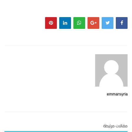
emmarsy
لات مرتبطة