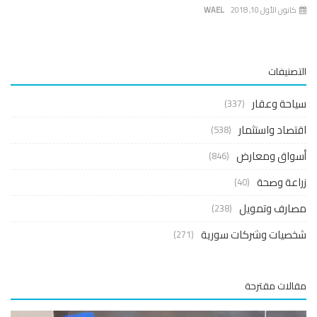
نون الأول 10, 2018
WAEL
صنيفات
حة وعقار
(337)
صاد واستثمار
(538)
واق ومعارض
(846)
عة وصحة
(40)
ارف وتمويل
(238)
صيات وشركات سورية
(271)
لات مقترحة