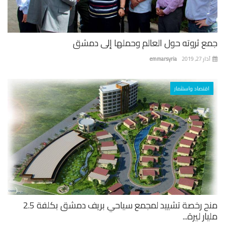
ع ثروته حول العالم وحملها إلى دمشق
 27, 2019
emmarsyria
اقتصاد واستثمار
منح رخصة تشييد لمجمع سياحي بريف دمشق بكلفة 2.5
ار ليرة...