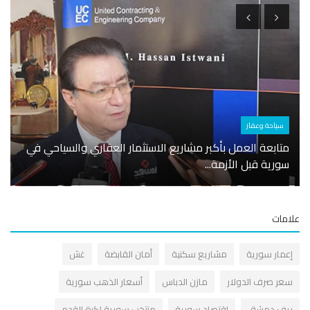
سياحة وعقار
أسوا
متابعة العمل بأكبر مشاريع الاستثمار العقاري والسياحي في
سورية قبل الأزمة...
الكهرباء ت
مات
عمار سورية
مشاريع سكنية
أمان القابضة
غش
عر صرف الدولار
مازن الدباس
أسعار الذهب سورية
يف دمشق
اقتصاد سورية
منتخب سورية لكرة القدم