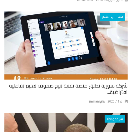
اقتصاد واستثمار
كة سورية تطلق منصة تقنية تتيح صفوف تعليم تفاعلية
راضية...
 11, 2020
emmarsyria
سياحة وعقار