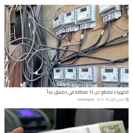
باء تنقطع عن 12 منطقة في دمشق غداً
رين الأول 18, 2019
emmarsyria