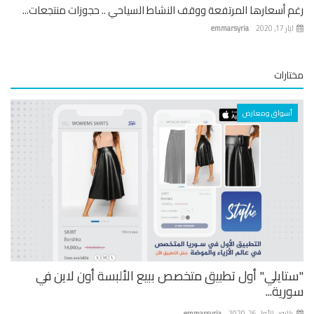
 أسعارها المرتفعة ووقف النشاط السياحي .. حجوزات منتجعات...
 17, 2020
emmarsyria
ارات
أسواق ومعارض
تايلي" أول تطبيق متخصص ببيع الألبسة أون لاين في
ية...
نون الأول 26, 2020
emmarsyria