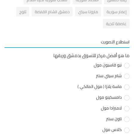
عمار سورية
ماروتا سيتي
دمشق الشام القابضة
ثلوج
اصفة ثلجية
طلاع التصويت
هو أفضل مركز للتسوق بدمشق وريفها
نيو قاسيون مول
شام سيتي سنتر
ماسة يلازا ( مول المالكي )
دامسكينو مول
لاميرادا مول
تاون سنتر
كلاس مول