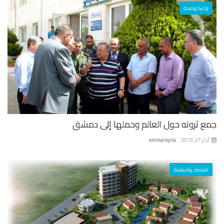
زراعة وصحة
ع ثروته حول العالم وحملها إلى دمشق
 27, 2019
emmarsyria
اقتصاد واستثمار