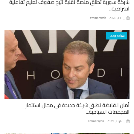
كة سورية تطلق منصة تقنية تتيح صفوف تعليم تفاعلية
راضية...
 11, 2020
emmarsyria
سياحة وعقار
ان القابضة تطلق شركة جديدة في مجال استثمار
جمعات السياحية...
ان 7, 2019
emmarsyria