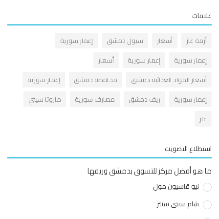
مات
زمة غاز
أسعار
سيول دمشق
إعمار سورية
عمار سورية
إعمار سورية
أسعار
سعار المواد الغذائية دمشق
محافظة دمشق
إعمار سورية
عمار سورية
ريف دمشق
مصارف سورية
ماروتا سيتي
از
طلاع التصويت
هو أفضل مركز للتسوق بدمشق وريفها
نيو قاسيون مول
شام سيتي سنتر