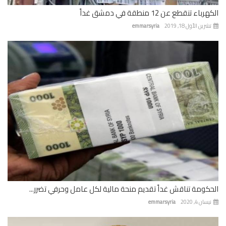
باء تنقطع عن 12 منطقة في دمشق غداً
رين الأول 18, 2019
emmarsyria
كومة تناقش غداً تقديم منحة مالية لكل عامل وحرفي تضرر...
ان 4, 2020
emmarsyria