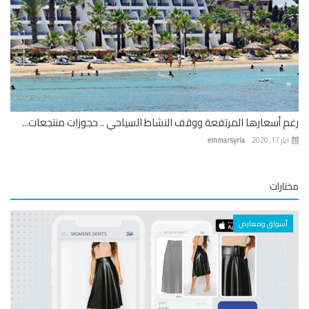
 أسعارها المرتفعة ووقف النشاط السياحي .. حجوزات منتجعات...
 17, 2020
emmarsyria
ارات
أسواق ومعارض