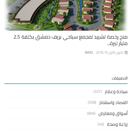
منح رخصة تشييد لمجمع سياحي بريف دمشق بكلفة 2.5
ار ليرة...
نون الأول 10, 2018
WAEL
صنيفات
حة وعقار
(337)
صاد واستثمار
(538)
واق ومعارض
(846)
عة وصحة
(40)