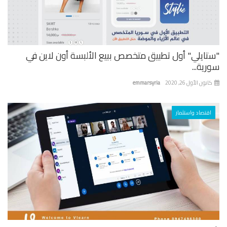
تايلي" أول تطبيق متخصص ببيع الألبسة أون لاين في
ية...
نون الأول 26, 2020
emmarsyria
اقتصاد واستثمار