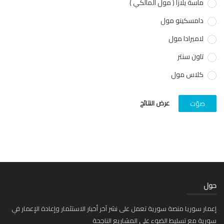
ماسة يلازا ( مول المالكي )
دامسكينو مول
لاميرادا مول
تاون سنتر
كلاس مول
عرض النتائج
صوّت
ل
ار سوريا منصة سورية تعمل على نشر آخر أخبار الاستثمار وإعادة الإعمار في
ية مع تسليط الضوء على المشاريع الناجحة