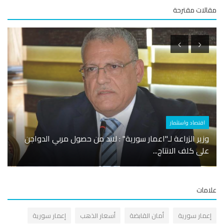
لات مقترحة
اقتصاد واستثمار
اقتصا
وزير الزراعة لـ"اعمار سورية" : لابد من حصول مربي الدواجن
على كلف الانتاج...
كباتن و ٥٠٠٠
مات
عمار سورية
أمان القابضة
أسعار الذهب
إعمار سورية