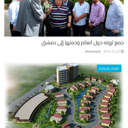
ع ثروته حول العالم وحملها إلى دمشق
 27, 2019
emmarsyria
اقتصاد واستثمار