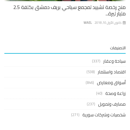
منح رخصة تشييد لمجمع سياحي بريف دمشق بكلفة 2.5
ار ليرة...
نون الأول 10, 2018
WAEL
صنيفات
حة وعقار
(337)
صاد واستثمار
(538)
واق ومعارض
(846)
عة وصحة
(40)
ارف وتمويل
(237)
صيات وشركات سورية
(271)