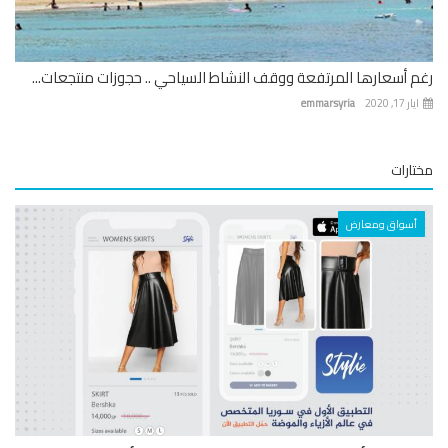
 أسعارها المرتفعة ووقف النشاط السياحي .. حجوزات منتجعات...
 17, 2020
emmarsyria
ارات
أسواق ومعارض