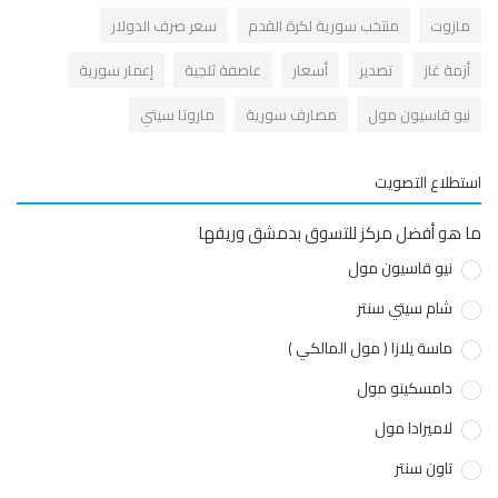
ازوت
منتخب سورية لكرة القدم
سعر صرف الدولار
زمة غاز
تصدير
أسعار
عاصفة ثلجية
إعمار سورية
يو قاسيون مول
مصارف سورية
ماروتا سيتي
طلاع التصويت
هو أفضل مركز للتسوق بدمشق وريفها
نيو قاسيون مول
شام سيتي سنتر
ماسة يلازا ( مول المالكي )
دامسكينو مول
لاميرادا مول
تاون سنتر