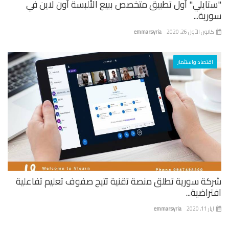
تايلي" أول تطبيق متخصص ببيع الألبسة أون لاين في
ية...
نون الأول 26, 2020
emmarsyria
اقتصاد واستثمار
كة سورية تطلق منصة تقنية تتيح صفوف تعليم تفاعلية
راضية...
 11, 2020
emmarsyria