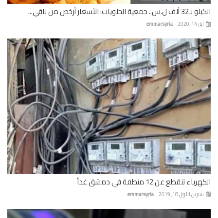
 جمعية الحلويات: الأسعار أرخص من باقي...
 14, 2020
emmarsyria
باء تنقطع عن 12 منطقة في دمشق غداً
رين الأول 18, 2019
emmarsyria