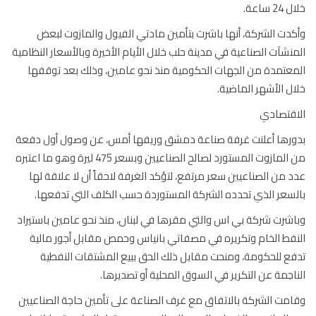
 ساعة.
دت الشركة، أنها باشرت بتأمين مادتي الفيول والمازوت لبعض
نشآت الصناعية في مدينة حلب خلال الأيام الأخيرة وبالأسعار النظامية
عتمدة من الجهات الحكومية منذ نحو عامين، وذلك بعد توقفها
ل الأشهر الماضية.
قتصادي
رها أعلنت غرفة صناعة دمشق وريفها أمس، عن وصول أول دفعة
من المازوت المستورد لصالح الصناعيين وبسعر 475 ليرة وهو ما اعتبره
 من الصناعيين سعر مرتفع، لتؤكد الغرفة لاحقاً أن لا علاقة لها
سعر الذي تحدده الشركة المستوردة حسب الكلف التي تدفعها.
شرت شركة بي اس والتي مقرها في لبنان، منذ نحو عامين باستيراد
فط الخام وتكريره في مصفاتي بانياس وحمص مقابل أجور مالية
ع للحكومة، ومنحت مقابل ذلك الحق ببيع المشتقات النفطية
اجمة عن التكرير في السوق المحلية أو تصديرها.
مت الشركة بالاتفاق مع غرف الصناعة على تأمين حاجة الصناعيين