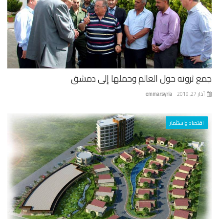
ع ثروته حول العالم وحملها إلى دمشق
 27, 2019
emmarsyria
اقتصاد واستثمار