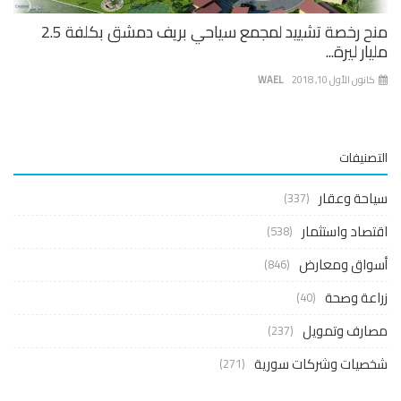
منح رخصة تشييد لمجمع سياحي بريف دمشق بكلفة 2.5
ار ليرة...
نون الأول 10, 2018
WAEL
صنيفات
حة وعقار
(337)
صاد واستثمار
(538)
واق ومعارض
(846)
عة وصحة
(40)
ارف وتمويل
(237)
صيات وشركات سورية
(271)