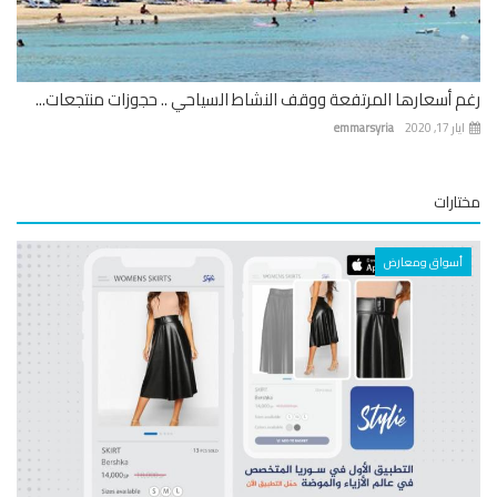
 أسعارها المرتفعة ووقف النشاط السياحي .. حجوزات منتجعات...
 17, 2020
emmarsyria
ارات
أسواق ومعارض