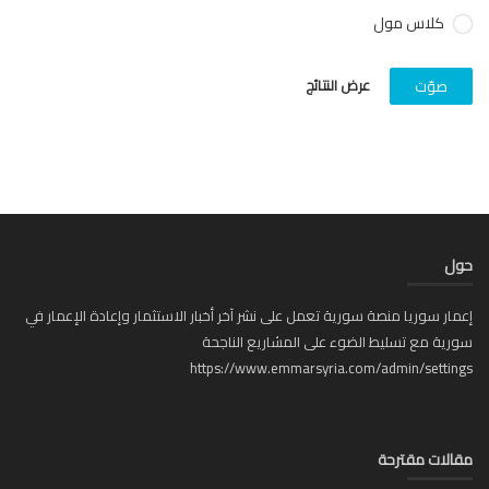
كلاس مول
عرض النتائج
صوّت
ل
ار سوريا منصة سورية تعمل على نشر آخر أخبار الاستثمار وإعادة الإعمار في
ية مع تسليط الضوء على المشاريع الناجحة
https://www.emmarsyria.com/admin/setti
لات مقترحة