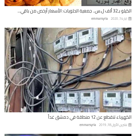
 جمعية الحلويات: الأسعار أرخص من باقي...
 14, 2020
emmarsyria
باء تنقطع عن 12 منطقة في دمشق غداً
رين الأول 18, 2019
emmarsyria