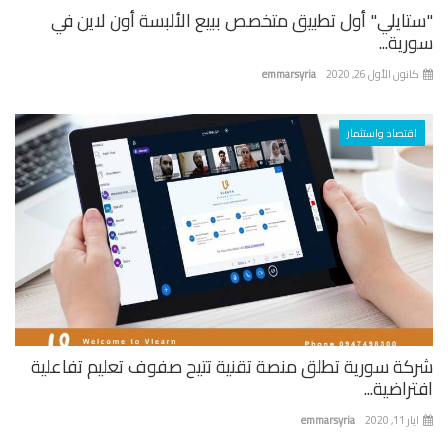
تايلي" أول تطبيق متخصص ببيع الألبسة أون لاين في
ية...
نون الأول 26, 2020
emmarsyria
اقتصاد واستثمار
كة سورية تطلق منصة تقنية تتيح صفوف تعليم تفاعلية
راضية...
 11, 2020
emmarsyria