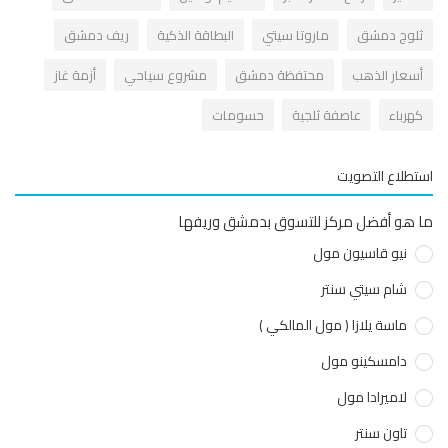
لوج دمشق
ماروتا سيتي
البطاقة الذكية
ريف دمشق
سعار الذهب
محتفظة دمشق
مشروع سياحي
أزمة غاز
هرباء
عاصفة ثلجية
حسومات
طلاع التصويت
هو أفضل مركز للتسوق بدمشق وريفها
نيو قاسيون مول
شام سيتي سنتر
ماسة يلازا ( مول المالكي )
دامسكينو مول
لاميرادا مول
تاون سنتر