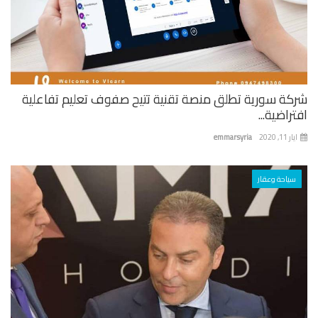
كة سورية تطلق منصة تقنية تتيح صفوف تعليم تفاعلية
راضية...
 11, 2020
emmarsyria
سياحة وعقار