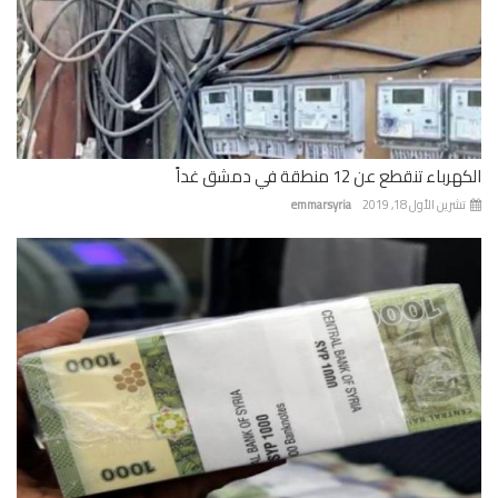
باء تنقطع عن 12 منطقة في دمشق غداً
رين الأول 18, 2019
emmarsyria