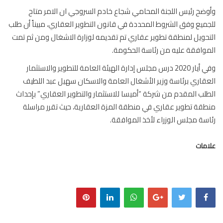
ضح رئيس اللجنة المحامي شجاع خادم السروجي ان الامر متاح
ميع وفق الشروط المحددة في قانون التطوير العقاري، مبيناً أن طلب
حويل لمنطقة تطوير عقاري تم تقديمه لوزارة الاشغال ومن ثم تمت
وافقة عليه من رئاسة الحكومة.
وفي أيار 2020 درس مجلس إدارة الهيئة العامة للتطوير والاستثمار
قاري برئاسة وزير الأشغال العامة والاسكان سهيل عبد اللطيف
لب المقدم من شركة “أميسا للاستثمار والتطوير العقاري” بإحداث
قة تطوير عقاري في منطقة المزة العقارية، حيث تقرر مراسلة
سة مجلس الوزراء لأخذ الموافقة.
مات