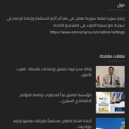
ل
ار سوريا منصة سورية تعمل على نشر آخر أخبار الاستثمار وإعادة الإعمار في
ية مع تسليط الضوء على المشاريع الناجحة
https://www.emmarsyria.com/admin/setti
لات مقترحة
إقالة مدير تربية دمشق وإعفاءات بالجملة.. العزب:
الأمور...
مؤسسة الباشق تبدأ التحضيرات لإقامة المؤتمر
الاقتصادي السوري...
أجنحة الشام للطيران مستمرةً بالإرتقاء بعملها وترفد
كوادرها...