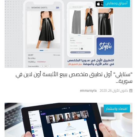
أسواق ومعارض
تايلي" أول تطبيق متخصص ببيع الألبسة أون لاين في
ية...
نون الأول 26, 2020
emmarsyria
اقتصاد واستثمار