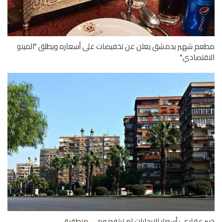
م شهير بدمشق يعلن عن تخفيضات على أسعاره ويطلق "المينو
قتصادي"
ر عقاري : أسعار الإيجارات لم ترتفع وهي منطقية