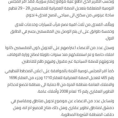
سب التقرير الذي اطلع عليه موقع إعمار سورية، فقد اقر المجلس
التوصية المتعلقة بتعديل الصفة العمرانية للمقسمين 28 - 29 تنظيم
ة عرنوس من سكني الى سياحي لتصبح فندق 4 نجوم.
ألف الفندق من ثلاث اقبية تضم مرآب للسيارات وخدمات للندق
سة طوابق على ان يتم الوصل بين المقسمين بجسر في الطابق
ول.
ل عدد من الاعضاء اعتراضهم على التحويل كون المقسمين كانوا
اك حاصة و تم استملاكهم منذ سنوات طويلة لصالح وزارة الاوقاف،
ويلهم للصفة السياحية غير مقبول وفيهم ظلم للقاطنين.
 اقر المجلس توصية اللجنة بالموافقة على اعلان المخطط التنظيمي
رقم 465 لتعديل الصفة العمرانية للعقار 1710 وجزء من العقار 1696
والاملاك العامة منطقة المزة من B حماية الى منطقة تخضع لاحكام
ر العقاري رقم 15 لعام 2008 وأملاك عامة.
ساءل عدد من الاعضاء عن موضوع تحويل مناطق ومقاسم في
ق لمناطق تطوير عقاري وهل ذلك متاح للجميع ام انه، وهل
ت المنطقة الشروط المطلوبة.