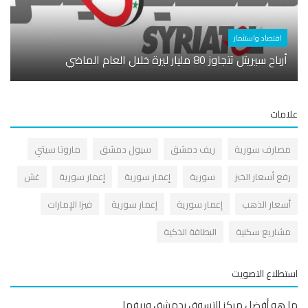
شخصي
اقتصاد واستثمار
الهجر
أرباح سيريتل تتجاوز 80 مليار ليرة خلال العام الماضي
العاد
مات
صارف سورية
ريف دمشق
سيول دمشق
ماروتا سيتي
فع أسعار الخبز
سورية
إعمار سورية
إعمار سورية
غش
سعار الذهب
إعمار سورية
إعمار سورية
فيزا الإمارات
شاريع سكنية
البطاقة الذكية
طلاع التصويت
هو أفضل مركز للتسوق بدمشق وريفها