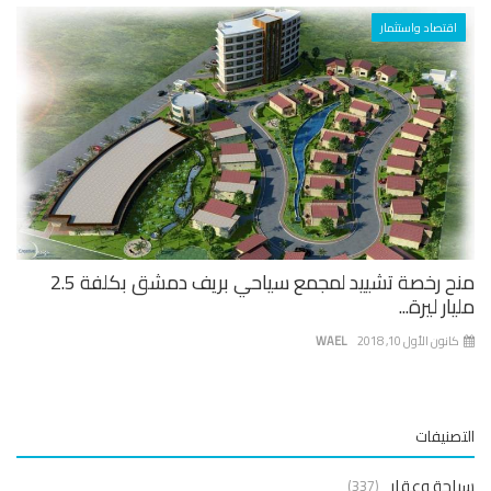
اقتصاد واستثمار
منح رخصة تشييد لمجمع سياحي بريف دمشق بكلفة 2.5
ار ليرة...
نون الأول 10, 2018
WAEL
صنيفات
حة وعقار
(337)