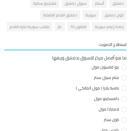
مشق
أسعار
سيول دمشق
مشاريع سكنية
لوج دمشق
سورية
دمشق الشام القابضة
عادة إعمار سورية
القانون 10
غاز
منتخب سورية لكرة القدم
طلاع التصويت
هو أفضل مركز للتسوق بدمشق وريفها
نيو قاسيون مول
شام سيتي سنتر
ماسة يلازا ( مول المالكي )
دامسكينو مول
لاميرادا مول
تاون سنتر
كلاس مول