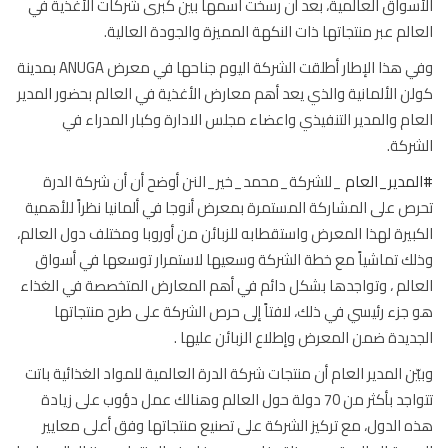
سواق العالمية، بعد أن رسخت اسمها بين كبرى شركات الأغذية في
الم عبر منتجاتها ذات النكهة المميزة والجودة العالية.
وفي هذا الإطار أطلقت الشركة اليوم جناحها في معرض ANUGA بمدينة
ن الألمانية والذي يعد أهم معارض الأغذية في العالم بحضور
ا
لمدير
ام والمدير التنفيذي واعضاء مجلس الادارة وكبار المدراء في
ركة.
مدير_العام
_للشركة_محمد_خير_النن أوضح أن أن شركة الدرة
ص على المشاركة المستمرة بمعرض أنوجا في ألمانيا نظراً للأهمية
بيرة لهذا المعرض واستقطابه للزبائن من أوروبا ومختلف دول العالم،
ك تماشياً مع خطة الشركة وسعيها لاستمرار توسعها في أسواق
الم ، وتواجدها بشكل دائم في أهم المعارض المتخصصة في الغذاء
جزء رئيسي في ذلك، لافتاً إلى حرص الشركة على طرح منتجاتها
ديدة ضمن المعرض وإطلاع الزبائن عليها .
ّن المدير العام أن منتجات شركة الدرة العالمية للمواد الغذائية باتت
تتواجد بأكثر من 70 دولة حول العالم وهنالك عمل دؤوب على زيادة
 الدول، مع تركيز الشركة على تصنيع منتجاتها وفق أعلى معايير