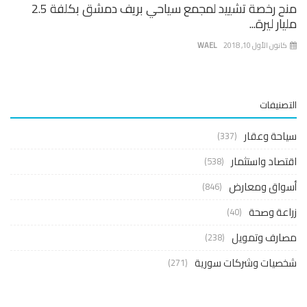
منح رخصة تشييد لمجمع سياحي بريف دمشق بكلفة 2.5
ار ليرة...
نون الأول 10, 2018
WAEL
صنيفات
حة وعقار
(337)
صاد واستثمار
(538)
واق ومعارض
(846)
عة وصحة
(40)
ارف وتمويل
(238)
صيات وشركات سورية
(271)