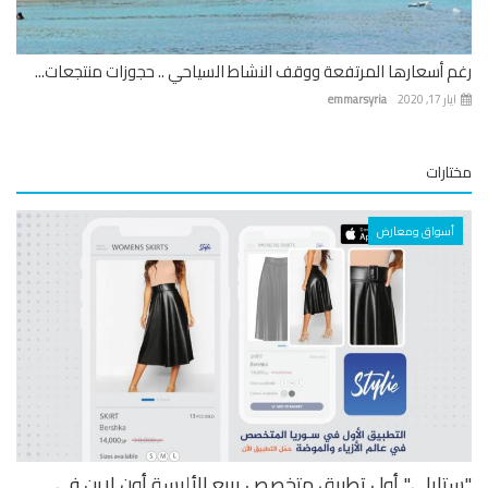
 أسعارها المرتفعة ووقف النشاط السياحي .. حجوزات منتجعات...
 17, 2020
emmarsyria
ارات
أسواق ومعارض
تايلي" أول تطبيق متخصص ببيع الألبسة أون لاين في