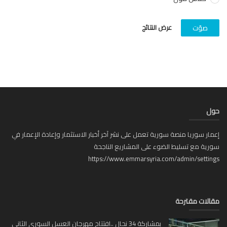
عرض النتائج
صوّت
ل
ار سوريا منصة سورية تعمل على نشر آخر أخبار الاستثمار وإعادة الإعمار في
ية مع تسليط الضوء على المشاريع الناجحة
https://www.emmarsyria.com/admin/setti
لات مقترحة
بمشاركة 34 نحال ..افتتاح مهرجان العسل السوري الثاني