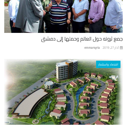
ع ثروته حول العالم وحملها إلى دمشق
 27, 2019
emmarsyria
اقتصاد واستثمار