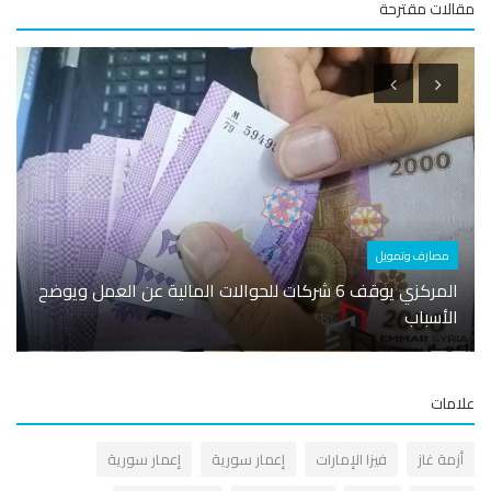
لات مقترحة
مصارف وتمويل
اقتصا
المركزي يوقف 6 شركات للحوالات المالية عن العمل ويوضح
الأسباب
هيئة 
مات
زمة غاز
فيزا الإمارات
إعمار سورية
إعمار سورية