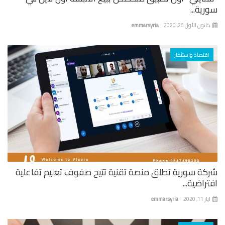
ية...
نون الأول 26, 2020
emmarsyria
اقتصاد واستثمار
كة سورية تطلق منصة تقنية تتيح صفوف تعليم تفاعلية
راضية...
 11, 2020
emmarsyria