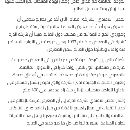
ودة العالمية مع مذاق خاص ومميز لهذه المنتجات يعزز الطلب عليها
الزبائن بمختلف دول العالم.
دير_التنفيذي_للشركة_عماد_النن أكد في تصريح صحفي أن
عرض هو أحد أهم معارض الغذاء العالمية حيث يستقطب تجار
ردي المواد الغذائية من مختلف دول العالم، مبنياً أن شركة الدرة
تشارك في المعرض منذ عام 1997 وهي حريصة على التواجد المستمر
 ولقاء وكلائها حول العالم ضمن المعرض.
اف النن، إن شركة الدرة تقدم عبر جناحها في المعرض مجموعة
رة من منتجاتها التي تلاقي رواجاً كبيراً في الأسواق العالمية،
معرض هو فرصة لزيادة تواجد هذه المنتجات في أسواق جديدة،
رض المنتجات الجديدة لدى الشركة والتي تحرص بشكل مستمر على
دتها لتواكب متطلبات الزبائن حيث زاد عددها على 400 منتج.
ار المدير التنفيذي لشركة الدرة، إلى أن المعرض فرصة للإطلاع على
ث التقنيات في مجال تصنيع الأغذية من خلال تواجد كبرى الشركات
المية والاطلاع على منتجاتها وتقنيات تصنيعها ونقل هذه التقنيات
وير الصناعة السورية لتواكب كل ما هو جديد في العالم.