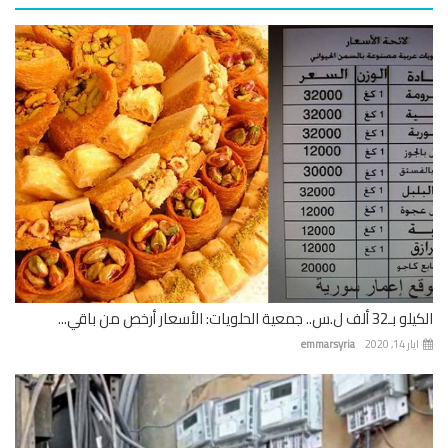
 جمعية الحلويات: الأسعار أرخص من باقي...
 14, 2020
emmarsyria