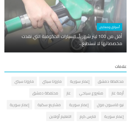
أسواق ومعارض
شخصي
أقل من 100 ليتر شهرياً.. السيارات الحكومية التي نفدت
المك
مخصصاتها لا تستطيع...
بين 
مات
حافظة دمشق
إعمار سورية
ماروتا سيتي
ماروتا سيتي
زمة غاز
مشروع سياحي
غاز
محتفظة دمشق
يو قاسيون مول
إعمار سورية
مشاريع سكنية
إعمار سورية
عمار سورية
فارس كرم
التعليم أونلاين