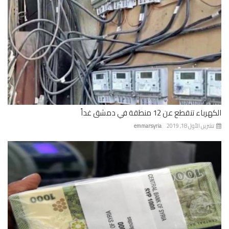
باء تنقطع عن 12 منطقة في دمشق غداً
رين الأول 18, 2019
emmarsyria