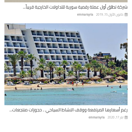
ة تطلق أول عملة رقمية سورية للتداولات الخارجية قريباً...
نون الأول 15, 2019
emmarsyria
 أسعارها المرتفعة ووقف النشاط السياحي .. حجوزات منتجعات...
 17, 2020
emmarsyria