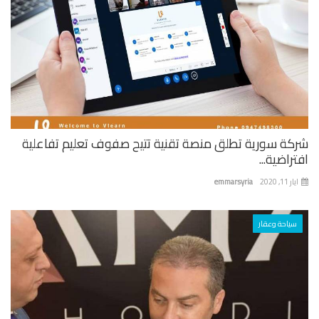
كة سورية تطلق منصة تقنية تتيح صفوف تعليم تفاعلية
راضية...
 11, 2020
emmarsyria
سياحة وعقار