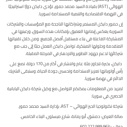
الهوائي (AST) بقيادة السيد محمد حمور، تؤدي دايكن دورًا استراتيجيًا
النهضة الاقتصادية والتنمية المستدامة لسوريا.
حضور دايكن المستمر وشراكاتها الناجحة مع المؤسسات والشركات
ورية يعكس إيمانها العميق بإمكانات هذه السوق، ورغبتها في
شاركة الفاعلة في بناء مستقبل أفضل للجميع. ومن خلال تقنياتها
تقدمة وحلولها المبتكرة، تواصل دايكن العمل جنبًا إلى جنب مع
ائها لدعم جهود التطوير والازدهار في المرحلة المقبلة.
دايكن، بخبرة تتجاوز مئة عام وانتشار في أكثر من 170 دولة، تضع على
 أولوياتها تعزيز الاستدامة وتحسين جودة الحياة، وستبقى الشريك
ائم في نهضة سوريا.
يد من المعلومات يمكنكم التواصل مع وكيل شركة دايكن اليابانية
صري في سوريا:
تكنولوجيا الحيز الهوائي – AST، بإدارة السيد محمد حمور.
ة العرض: دمشق، أبو رمانة، شارع ميسلون، البناء الخامس.
96 989 222 602