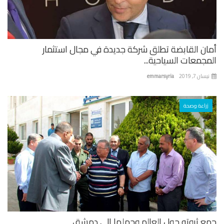
ان القابضة تطلق شركة جديدة في مجال استثمار
جمعات السياحية...
ان 7, 2019
emmarsyria
زراعة وصحة
ع ثروته حول العالم وحملها إلى دمشق