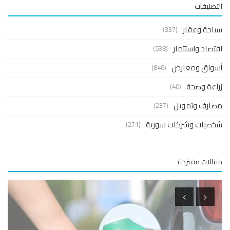
صنيفات
حة وعقار
(337)
صاد واستثمار
(538)
واق ومعارض
(846)
عة وصحة
(40)
ارف وتمويل
(237)
صيات وشركات سورية
(271)
لات مقترحة