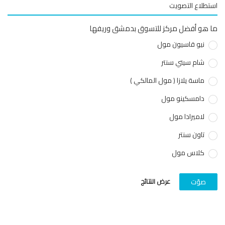
طلاع التصويت
هو أفضل مركز للتسوق بدمشق وريفها
نيو قاسيون مول
شام سيتي سنتر
ماسة يلازا ( مول المالكي )
دامسكينو مول
لاميرادا مول
تاون سنتر
كلاس مول
عرض النتائج
صوّت