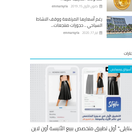
كانون الأول 15, 2019
emmarsyria
رغم أسعارها المرتفعة ووقف النشاط
السياحي .. حجوزات منتجعات...
ايار 17, 2020
emmarsyria
ارات
أسواق ومعارض
تايلي" أول تطبيق متخصص ببيع الألبسة أون لاين