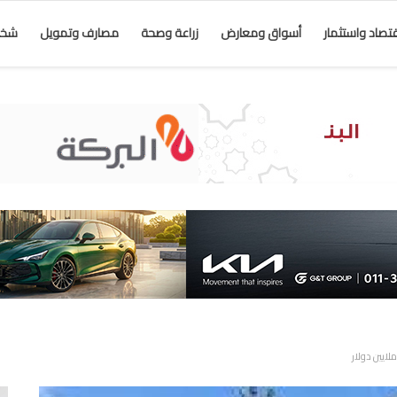
قتصاد واستثمار
أسواق ومعارض
زراعة وصحة
مصارف وتمويل
شخص