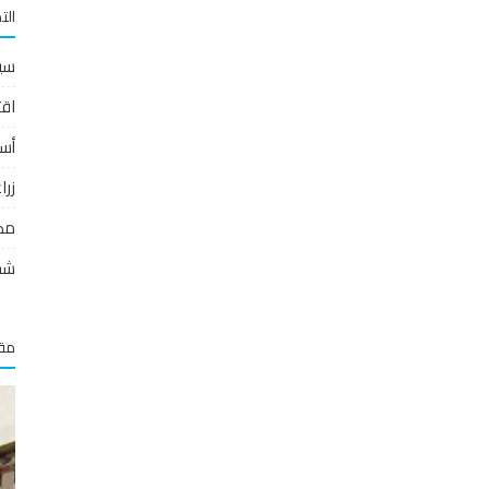
الت
سي
اقت
أس
زر
مص
شخ
مقا