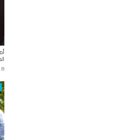
أم
ال
ني