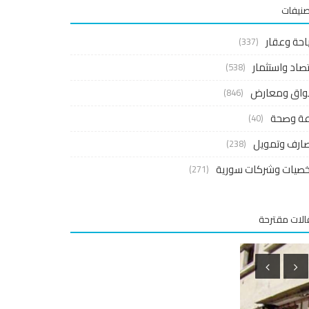
صنيفات
احة وعقار
(337)
صاد واستثمار
(538)
واق ومعارض
(846)
اعة وصحة
(40)
ارف وتمويل
(238)
صيات وشركات سورية
(271)
لات مقترحة