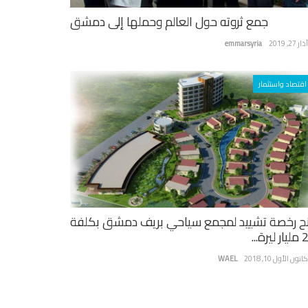
جمع ثروته حول العالم وحملها إلى دمشق
ر 27, 2019
emmarsyria
اقتصاد واستثمار
ح رخصة تشييد لمجمع سياحي بريف دمشق بكلفة
يرة...
نون الأول 10, 2018
WAEL