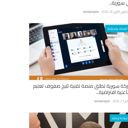
 سورية...
نون الأول 26, 2020
emmarsyria
اقتصاد واستثمار
كة سورية تطلق منصة تقنية تتيح صفوف تعليم
علية افتراضية...
ر 11, 2020
emmarsyria
سياحة وعقار