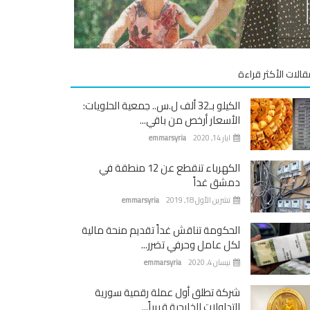
قالات الأكثر قراءة
الكيلو بـ32 ألف ل.س.. جمعية الحلويات:
الأسعار أرخص من باقي...
ايار 14, 2020
emmarsyria
الكهرباء تنقطع عن 12 منطقة في
دمشق غداً
تشرين الأول 18, 2019
emmarsyria
الحكومة تناقش غداً تقديم منحة مالية
لكل عامل وحرفي تضرر...
نيسان 4, 2020
emmarsyria
شركة تطلق أول عملة رقمية سورية
للتداولات الخارجية قريباً...