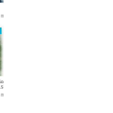
آذا
من
2.5 مليار ل
كا