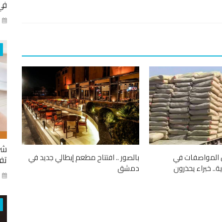
في
كا
شر
المواصفات في
بالصور .. افتتاح مطعم إيطالي جديد في
تفا
.. خبراء يحذرون
دمشق
ايا