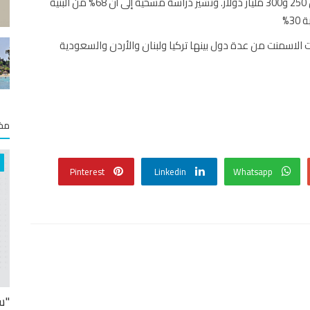
والأمم المتحدة عن تكاليف ضخمة لإعادة الإعمار تتراوح بين 250 و300 مليار دولار. وتشير دراسة مسحية إلى أن 68% من البنية
3%
لاسمنت من عدة دول بينها تركيا ولبنان والأردن والسعودية
مخت
Pinterest
Linkedin
Whatsapp
"س