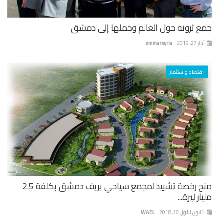
ع ثروته حول العالم وحملها إلى دمشق
 27, 2019
emmarsyria
اقتصاد واستثمار
منح رخصة تشييد لمجمع سياحي بريف دمشق بكلفة 2.5
ار ليرة...
نون الأول 10, 2018
WAEL