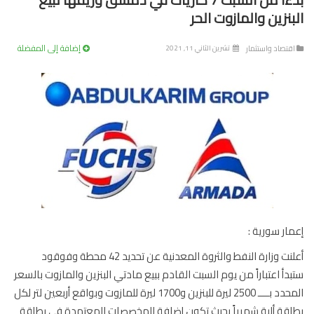
بنزين والمازوت الحر
إضافة إلى المفضلة
تصاد واستثمار
تشرين الثاني 11, 2021
ار سورية :
أعلنت وزارة النفط والثروة المعدنية عن تحديد 42 محطة وفوقود
دأ اعتباراً من يوم السبت القادم ببيع مادتي البنزين والمازوت بالسعر
المحدد بــــ 2500 ليرة للبنزين و1700 ليرة للمازوت وبواقع أربعين لتر لكل
قة ألية شهرياً بحيث تكون إضافة للمخصصات المعتمدة في بطاقة