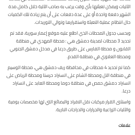
ليات ويمكن تعبئتها بأي وقت يرغب به صاحب الآلية خلال كامل مدة
هر دفعة واحدة أو على عدة دفعات على أن يتم زيادة تلك الكميات
 انتظام عملية التعبئة واستقرارها وتوالي التوريدات.
سب جدول المحطات الذي اطلع عليه موقع إعمار سورية، فقد تم
تحديد 3 محطات لمدينة دمشق هي : محطة المهدي في منطقة
ابون و محطة الفارس على طريق درعا في مدخل دمشق الجنوبي
طة العلاوي في منطقة القدم.
كما تم تحديد 4 محطات في محافظة ريف دمشق هي، محطة الوسيم
منطقة التل ومحطة الشام على اتستراد حرستا ومحطة الرياض على
تراد دمشق حمص في منطقة دوما ومحطة العابد على اتستراد
ا.
تثنى القرار مركبات نقل الافراد والبضائع التي لها مخصصات يومية
آليات الزراعية والجرارات والدراجات النارية.
مات