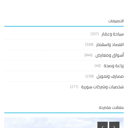
صنيفات
حة وعقار
(337)
صاد واستثمار
(538)
واق ومعارض
(846)
عة وصحة
(40)
ارف وتمويل
(238)
صيات وشركات سورية
(271)
لات مقترحة