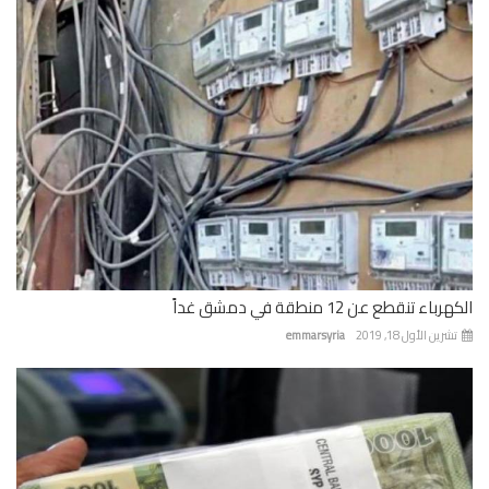
باء تنقطع عن 12 منطقة في دمشق غداً
رين الأول 18, 2019
emmarsyria