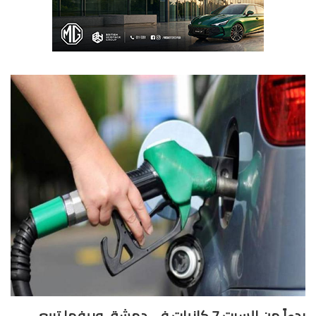
بدءاً من السبت 7 كازيات في دمشق وريفها تبيع