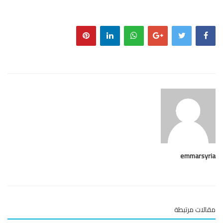
emmarsy
لات مرتبطة