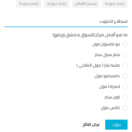
عمار سورية
وسيم القطان
إعمار سورية
إعمار سورية
طلاع التصويت
هو أفضل مركز للتسوق بدمشق وريفها
نيو قاسيون مول
شام سيتي سنتر
ماسة يلازا ( مول المالكي )
دامسكينو مول
لاميرادا مول
تاون سنتر
كلاس مول
عرض النتائج
صوّت