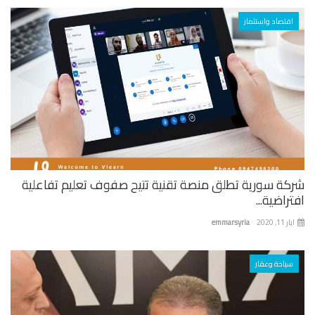
اقتصاد واستثمار
كة سورية تطلق منصة تقنية تتيح صفوف تعليم تفاعلية
راضية...
 11, 2020
emmarsyria
سياحة وعقار