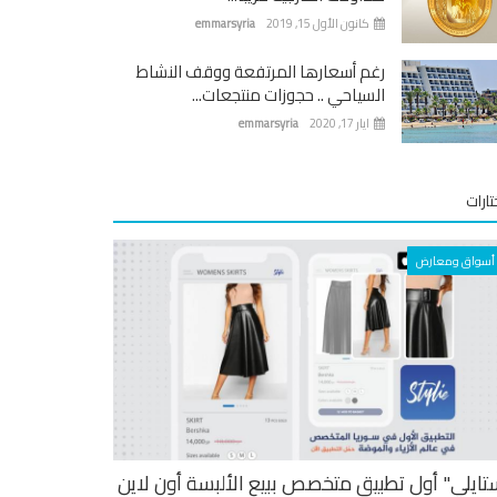
كانون الأول 15, 2019
emmarsyria
رغم أسعارها المرتفعة ووقف النشاط
السياحي .. حجوزات منتجعات...
ايار 17, 2020
emmarsyria
ارات
أسواق ومعارض
تايلي" أول تطبيق متخصص ببيع الألبسة أون لاين