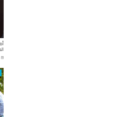
أم
ال
ني