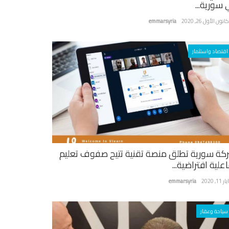
 سورية...
نون الأول 26, 2020
emmarsyria
اقتصاد واستثمار
كة سورية تطلق منصة تقنية تتيح صفوف تعليم
علية افتراضية...
ر 11, 2020
emmarsyria
سياحة وعقار