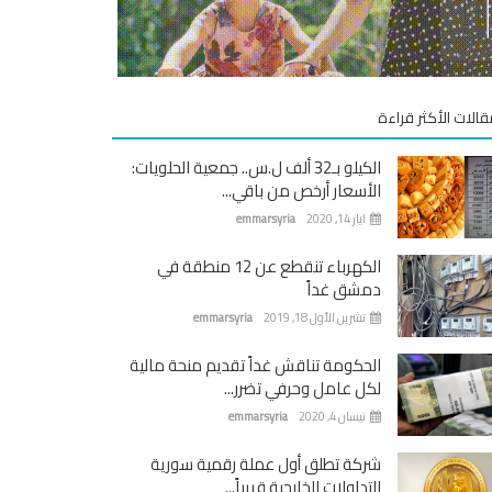
قالات الأكثر قراءة
الكيلو بـ32 ألف ل.س.. جمعية الحلويات:
الأسعار أرخص من باقي...
ايار 14, 2020
emmarsyria
الكهرباء تنقطع عن 12 منطقة في
دمشق غداً
تشرين الأول 18, 2019
emmarsyria
الحكومة تناقش غداً تقديم منحة مالية
لكل عامل وحرفي تضرر...
نيسان 4, 2020
emmarsyria
شركة تطلق أول عملة رقمية سورية
للتداولات الخارجية قريباً...