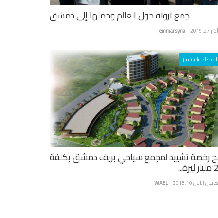
جمع ثروته حول العالم وحملها إلى دمشق
ر 27, 2019
emmarsyria
اقتصاد واستثمار
ح رخصة تشييد لمجمع سياحي بريف دمشق بكلفة
يرة...
نون الأول 10, 2018
WAEL