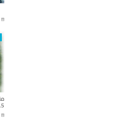
آذا
من
2.5 مليار ل
كا