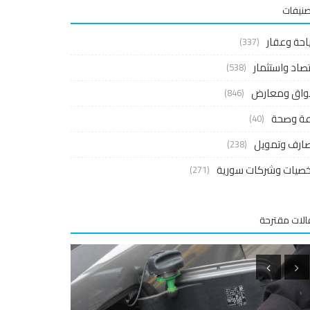
صنيفات
احة وعقار
(337)
صاد واستثمار
(538)
واق ومعارض
(846)
اعة وصحة
(40)
ارف وتمويل
(238)
صيات وشركات سورية
(271)
لات مقترحة