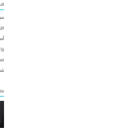
الت
سي
اقت
أس
زر
مص
شخ
مقا