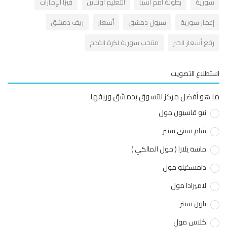
ورية
بطولة أمم آسيا
التعليم أونلاين
فيزا الإمارات
عمار سورية
سيول دمشق
أسعار
ريف دمشق
فع أسعار الخبز
منتخب سورية لكرة القدم
طلاع التصويت
هو أفضل مركز للتسوق بدمشق وريفها
نيو قاسيون مول
شام سيتي سنتر
ماسة يلازا ( مول المالكي )
دامسكينو مول
لاميرادا مول
تاون سنتر
كلاس مول