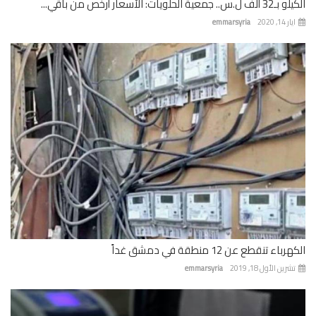
 جمعية الحلويات: الأسعار أرخص من باقي...
 14, 2020
emmarsyria
باء تنقطع عن 12 منطقة في دمشق غداً
رين الأول 18, 2019
emmarsyria