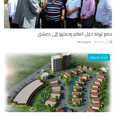
ع ثروته حول العالم وحملها إلى دمشق
 27, 2019
emmarsyria
اقتصاد واستثمار