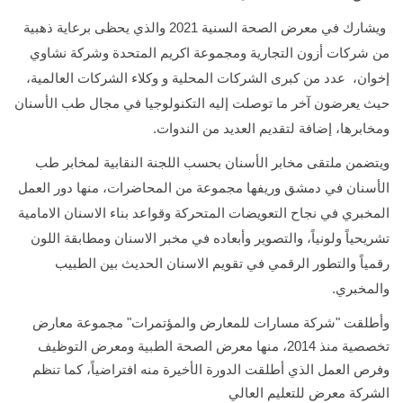
ويشارك في معرض الصحة السنية 2021 والذي يحظى برعاية ذهبية
شركات أزون التجارية ومجموعة اكريم المتحدة وشركة نشاوي
ان، عدد من كبرى الشركات المحلية و وكلاء الشركات العالمية،
 يعرضون آخر ما توصلت إليه التكنولوجيا في مجال طب الأسنان
ابرها، إضافة لتقديم العديد من الندوات.
ضمن ملتقى مخابر الأسنان بحسب اللجنة النقابية لمخابر طب
سنان في دمشق وريفها مجموعة من المحاضرات، منها دور العمل
خبري في نجاح التعويضات المتحركة وقواعد بناء الاسنان الامامية
يحياً ولونياً، والتصوير وأبعاده في مخبر الاسنان ومطابقة اللون
ياً والتطور الرقمي في تقويم الاسنان الحديث بين الطبيب
مخبري.
طلقت "شركة مسارات للمعارض والمؤتمرات" مجموعة معارض
تخصصية منذ 2014، منها معرض الصحة الطبية ومعرض التوظيف
ص العمل الذي أطلقت الدورة الأخيرة منه افتراضياً، كما تنظم
ركة معرض للتعليم العالي