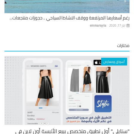
 أسعارها المرتفعة ووقف النشاط السياحي .. حجوزات منتجعات...
 17, 2020
emmarsyria
ارات
أسواق ومعارض
تايلي" أول تطبيق متخصص ببيع الألبسة أون لاين في