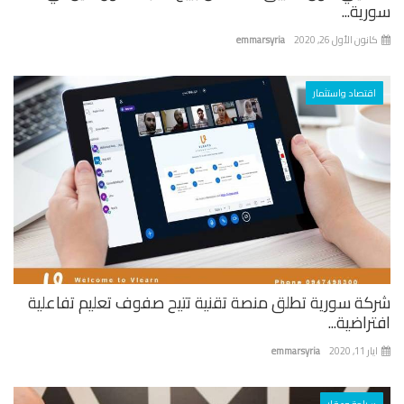
ية...
نون الأول 26, 2020
emmarsyria
اقتصاد واستثمار
كة سورية تطلق منصة تقنية تتيح صفوف تعليم تفاعلية
راضية...
 11, 2020
emmarsyria