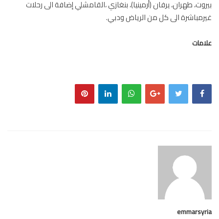
وت، طهران، يرفان (أرمينيا)، بنغازي ،القامشلي إضافة الى رحلات
مباشرة الى كل من الرياض ودبي.
مات
emmarsy