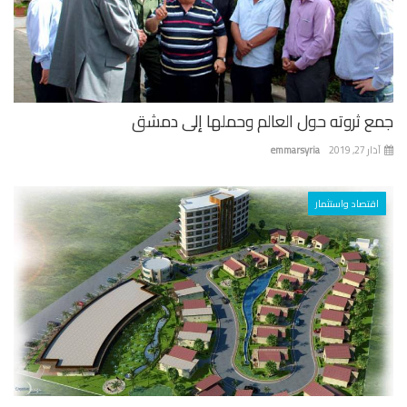
ع ثروته حول العالم وحملها إلى دمشق
 27, 2019
emmarsyria
اقتصاد واستثمار