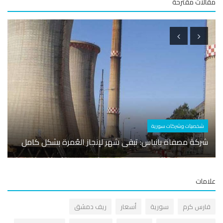
لات مقترحة
أسوا
شخصيات وشركات سورية
شركة مصفاة بانياس: تبقى شهر لإنجاز العُمرة بشكل كامل
بوظة ي
مات
ارس كرم
سورية
أسعار
ريف دمشق