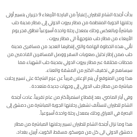
بدأت أجنحة الشام للطيران إعتباراً من البارحة الأربعاء 9 حزيران بتسيير أولى
اتها الجوية المنتظمة من مطار بيروت الدولي إلى مطار مدينة حلب
شرةً وبالعكس وذلك بمعدل رحلة واحدة أسبوعياً تنطلق فجر يوم
ربعاء من مطار حلب متوجهةً الى مطار بيروت .
ي هذه الخطوة الهامة والتي إنتظرها العديد من مسافري مدينة
 ضمن إطار تذليل صعوبات السفر ووصل المسافرين القادمين من
ات مختلفة عبر مطار بيروت الدولي بمدينة حلب الشهباء مما
اهم في تخفيف الكثير من المشقة والعناء.
 ومن المتوقع أن يتم الإعلان قريباً عن عزم الشركة على تسيير رحلات
شرة من مطار حلب الدولي إلى وجهات جديدة متعددة .
 أيار الماضي، بعد إنقطاع استمرلأكثر من عام تقريباً، عادت أجنحة
ام للطيران لتستأنف تشغيل رحلاتها الجوية المباشرة من دمشق إلى
صرة في العراق وذلك بمعدل رحلة واحدة أسبوعياً.
 وما تزال أجنحة الشام للطيران تسيير رحلاتها المباشرة من مطار
ق الدولي الى كل من موسكو، مسقط، الكويت، أربيل، بغداد،