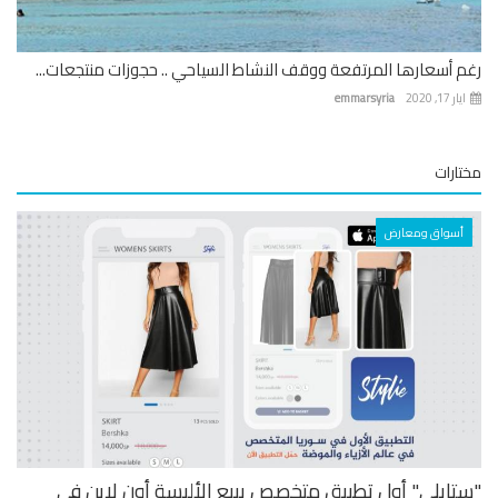
 أسعارها المرتفعة ووقف النشاط السياحي .. حجوزات منتجعات...
 17, 2020
emmarsyria
ارات
أسواق ومعارض
تايلي" أول تطبيق متخصص ببيع الألبسة أون لاين في