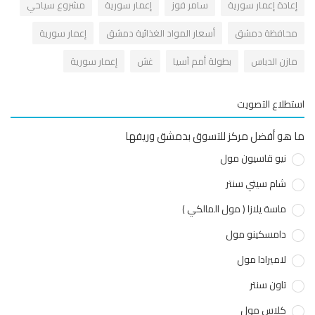
عادة إعمار سورية
سامر فوز
إعمار سورية
مشروع سياحي
حافظة دمشق
أسعار المواد الغذائية دمشق
إعمار سورية
ازن الدباس
بطولة أمم آسيا
غش
إعمار سورية
طلاع التصويت
هو أفضل مركز للتسوق بدمشق وريفها
نيو قاسيون مول
شام سيتي سنتر
ماسة يلازا ( مول المالكي )
دامسكينو مول
لاميرادا مول
تاون سنتر
كلاس مول