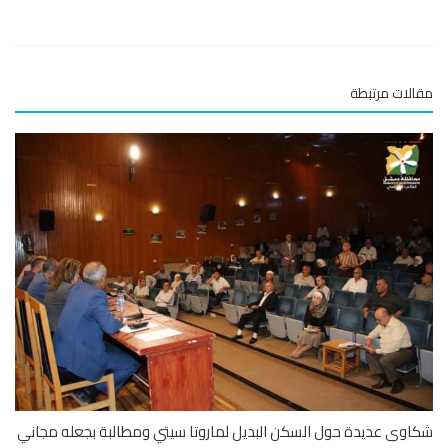
لات مرتبطة
وى عديدة حول السكن البديل لماروتا سيتي ومطالبة بجعله مجاني