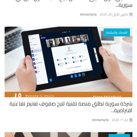
ية...
نون الأول 26, 2020
emmarsyria
اقتصاد واستثمار
كة سورية تطلق منصة تقنية تتيح صفوف تعليم تفاعلية
راضية...
 11, 2020
emmarsyria