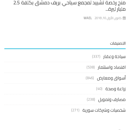
منح رخصة تشييد لمجمع سياحي بريف دمشق بكلفة 2.5
ار ليرة...
نون الأول 10, 2018
WAEL
صنيفات
حة وعقار
(337)
صاد واستثمار
(538)
واق ومعارض
(846)
عة وصحة
(40)
ارف وتمويل
(238)
صيات وشركات سورية
(271)