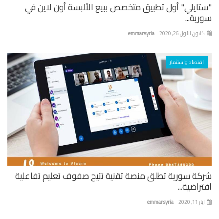
تايلي" أول تطبيق متخصص ببيع الألبسة أون لاين في
ية...
نون الأول 26, 2020
emmarsyria
اقتصاد واستثمار
كة سورية تطلق منصة تقنية تتيح صفوف تعليم تفاعلية
راضية...
 11, 2020
emmarsyria