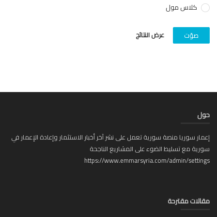
كلاس مول
عرض النتائج
صوّت
ل
ار سوريا منصة سورية تعمل على نشر آخر أخبار الاستثمار وإعادة الإعمار في
ية مع تسليط الضوء على المشاريع الناجحة
https://www.emmarsyria.com/admin/setti
لات مقترحة