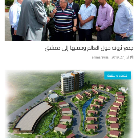
ع ثروته حول العالم وحملها إلى دمشق
 27, 2019
emmarsyria
اقتصاد واستثمار