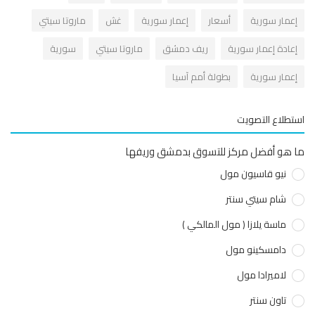
عمار سورية
أسعار
إعمار سورية
غش
ماروتا سيتي
عادة إعمار سورية
ريف دمشق
ماروتا سيتي
سورية
عمار سورية
بطولة أمم آسيا
طلاع التصويت
هو أفضل مركز للتسوق بدمشق وريفها
نيو قاسيون مول
شام سيتي سنتر
ماسة يلازا ( مول المالكي )
دامسكينو مول
لاميرادا مول
تاون سنتر