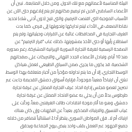
يئة المناسبة لأعمالهم مع تلك الدول. ومن خلال المتابعة.. تبين أن
عضاء السابقين الذين تم ترميم مكانهم لم يتم إبلاغهم حتى الآن عن
سباب الموجبة التي اقتضت الترميم، والتي تتيح (دون أدنى شك) تحديد
ط الضعف في الأداء ليتم تداركها وتحويلها إلى فرص، كما بدت
رف التجارية في المحافظات غائبة عن القرارات وحيثياتها، ولم يتم
طلاع رأيها أو حتى الأخذ بمشورتها، كذلك غاب "قرار الترميم" عن
فحة الرسمية لغرفة التجارة السورية الإيرانية المشتركة، رغم صدوره
منذ 10 أيام، وتبادل الأعضاء الجدد التهاني والتبريكات على صفحاتهم
خصية. قد يكون ما يجري ضمن السياق الطبيعي لعمل هياكل
سط التجاري، إلا أن ما يتم تداوله مؤخراً من أخبار متعلقة بهذا الوسط،
 أن ارتباكاً معيناً موجوداً، فإنارة أسواق دمشق القديمة جاءت عبر
يح لعضو مجلس إدارة اتحاد غرف التجارة الممثل عن غرفة تجارة
وس بدلاً من أن يدلي به عضو الاتحاد الممثل عن غرفة تجارة
ق، وهو ما أثار موجة انتقادات طالت الغرفتين معاً، ودلّت على
ب التنسيق والارتباك المذكور. بعيداً عن التكهنات وإن كان هناك
باك أم لا.. فإن المواطن السوري ينتظر أداءً استثنائياً تتضافر من خلاله
ع الجهود عبر العمل بقلب واحد ينبض بروح الجماعة ويحقق