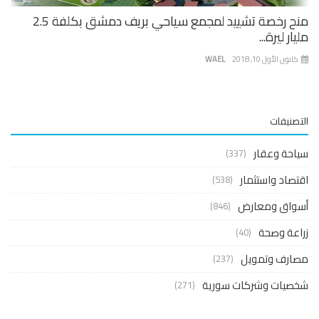
منح رخصة تشييد لمجمع سياحي بريف دمشق بكلفة 2.5
ار ليرة...
نون الأول 10, 2018
WAEL
صنيفات
حة وعقار
(337)
صاد واستثمار
(538)
واق ومعارض
(846)
عة وصحة
(40)
ارف وتمويل
(237)
صيات وشركات سورية
(271)