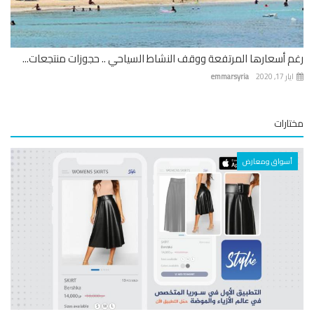
 أسعارها المرتفعة ووقف النشاط السياحي .. حجوزات منتجعات...
 17, 2020
emmarsyria
ارات
أسواق ومعارض