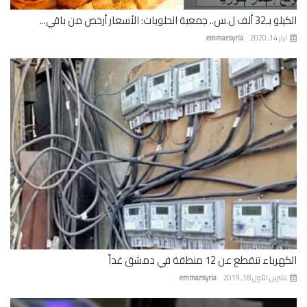
 جمعية الحلويات: الأسعار أرخص من باقي...
 14, 2020
emmarsyria
باء تنقطع عن 12 منطقة في دمشق غداً
رين الأول 18, 2019
emmarsyria