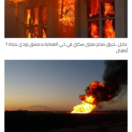
عاجل ..حريق ضخم بمبنى سكني في حي العمارة بدمشق يودي بحياة 7
فال