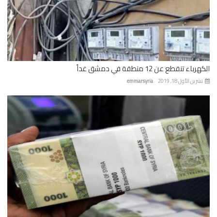
باء تنقطع عن 12 منطقة في دمشق غداً
رين الأول 18, 2019
emmarsyria