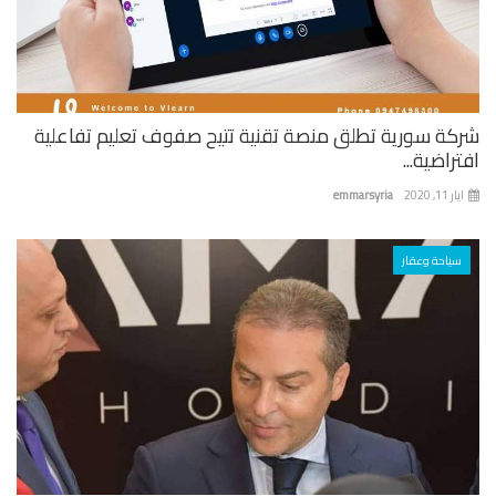
كة سورية تطلق منصة تقنية تتيح صفوف تعليم تفاعلية
راضية...
 11, 2020
emmarsyria
سياحة وعقار