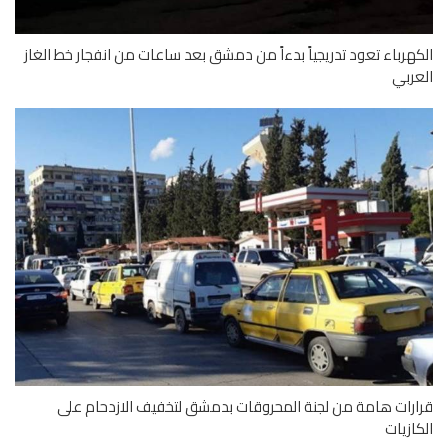
هرباء تعود تدريجياً بدءاً من دمشق بعد ساعات من انفجار خط الغاز
ربي
رات هامة من لجنة المحروقات بدمشق لتخفيف الازدحام على
ازيات