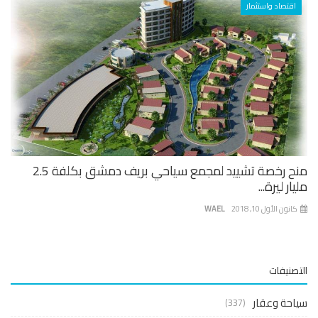
اقتصاد واستثمار
منح رخصة تشييد لمجمع سياحي بريف دمشق بكلفة 2.5
ار ليرة...
نون الأول 10, 2018
WAEL
صنيفات
حة وعقار
(337)