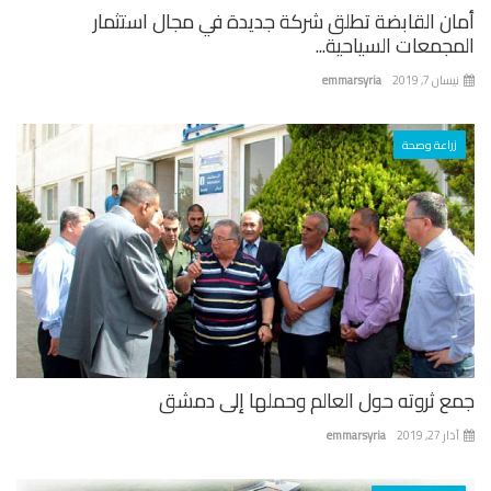
ان القابضة تطلق شركة جديدة في مجال استثمار
جمعات السياحية...
ان 7, 2019
emmarsyria
زراعة وصحة
ع ثروته حول العالم وحملها إلى دمشق
 27, 2019
emmarsyria