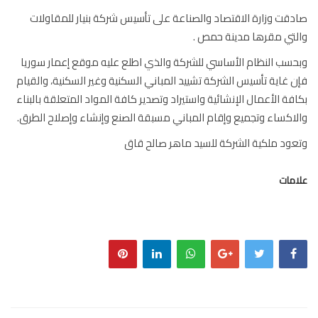
قت وزارة الاقتصاد والصناعة على تأسيس شركة بنيار للمقاولات
تي مقرها مدينة حمص .
سب النظام الأساسي للشركة والذي اطلع عليه موقع إعمار سوريا
 غاية تأسيس الشركة تشييد المباني السكنية وغير السكنية، والقيام
فة الأعمال الإنشائية واستيراد وتصدير كافة المواد المتعلقة بالبناء
اكساء وتجميع وإقام المباني مسبقة الصنع وإنشاء وإصلاح الطرق.
ود ملكية الشركة للسيد ماهر صالح قاق
مات