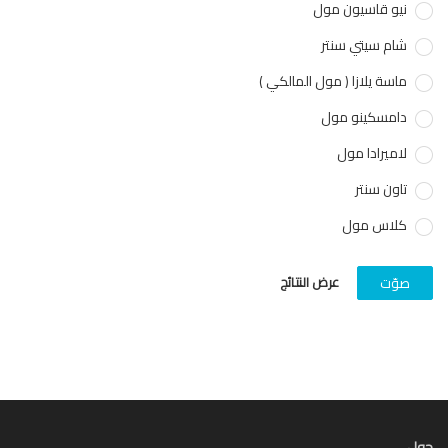
نيو قاسيون مول
شام سيتي سنتر
ماسة يلازا ( مول المالكي )
دامسكينو مول
لاميرادا مول
تاون سنتر
كلاس مول
عرض النتائج
صوّت
ل