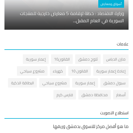
أسواق ومعارض
أسوا
وزارة الاقتصاد : خطة لإقامة 5 معارض خارجية للمنتجات
عزقول
السورية في العام المقبل...
جديدة
مات
ازن الدباس
ثلوج دمشق
القانون10
إعمار سورية
عادة إعمار سورية
القانون 10
كهرباء
مشروع سياحي
يول دمشق
إعمار سورية
مشروع سياحي
البطاقة الذكية
سعار
محافظة دمشق
فارس كرم
طلاع التصويت
هو أفضل مركز للتسوق بدمشق وريفها