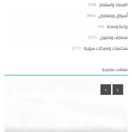
صاد واستثمار
(538)
واق ومعارض
(846)
عة وصحة
(40)
ارف وتمويل
(237)
صيات وشركات سورية
(271)
لات مقترحة