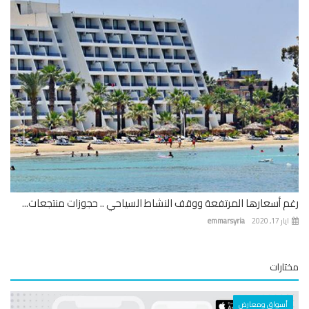
 أسعارها المرتفعة ووقف النشاط السياحي .. حجوزات منتجعات...
 17, 2020
emmarsyria
ارات
أسواق ومعارض