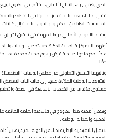
الطرح يغفل جوهر النجاح الألماني، القائم على وضوح توزيع ا
ففي ألمانيا، تلعب البلديات دورًا محوريًا في التخطيط والتنفي
المستويات العليا من الحكم. ولم تتحول البلديات إلى كيانا
ويقدم النموذج الألماني دروسًا مهمة في تحقيق التوازن بي
أولهما اللامركزية المالية الذكية، حيث تحصل الولايات وال
عادلًا، مع منحها صلاحية فرض رسوم محلية محددة، بما يحقق ت
حظًا .
وثانيهما التنسيق التعاوني عبر مجلس الولايات ( البوتدستا
التشريعات الوطنية المؤثرة عليها، إلى جانب آليات التعويض الم
مستوى متقارب من الخدمات الأساسية في الصحة والتعليم على
وتكمن أهمية هذا النموذج في فلسفته العامة القائمة على ال
المحلية والعدالة الوطنية .
لا تمثل اللامركزية الإدارية بديلًا عن الدولة المركزية، بل أد