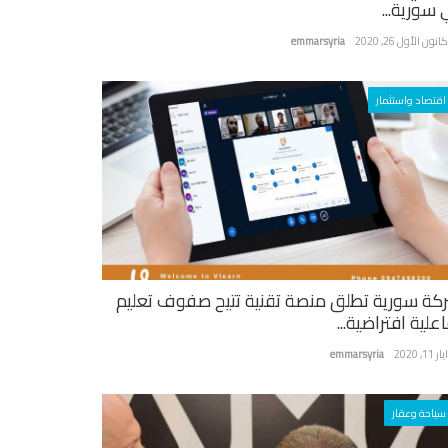
 سورية...
نون الأول 26, 2020
emmarsyria
اقتصاد واستثمار
كة سورية تطلق منصة تقنية تتيح صفوف تعليم
علية افتراضية...
ر 11, 2020
emmarsyria
سياحة وعقار