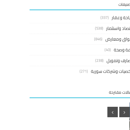
صنيفات
احة وعقار
(337)
صاد واستثمار
(538)
واق ومعارض
(846)
اعة وصحة
(40)
ارف وتمويل
(238)
صيات وشركات سورية
(271)
لات مقترحة