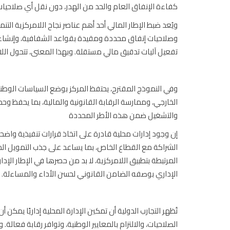
كفاءة الإنفاق العام والحد من الهدر، دون نقل أي صلاحيات ت
ويُعد ضبط الإطار المالي أحد أهم عناصر نجاح اللامركزية الت
وصلاحيات إنفاق محددة ومقيدة بقواعد الشفافية، وإنشاء صن
تفعيل آليات تدقيق مالي مستقلة. وبهذا المعنى، تتحول اللامرك
وفي النموذج المقترح، يحتفظ المركز بوضع السياسات الوطنية 
الخارجي، وممارسة الرقابة القانونية والمالية، بما يحفظ وحدة
والتشغيل ضمن هذه الأطر المحددة
إن وجود إدارات محلية قادرة على اتخاذ قرارات تنفيذية وا
الشراكة مع القطاع الخاص، بما يساعد على جذب التمويل الم
المرتبطة بتطبيق اللامركزية، لا بد من حصرها في الإطار الإ
الإداري بوصفه الضامن القانوني لحسن الأداء والمساءلة.
تُظهر التجارب الدولية أن تمكين الإدارة المحلية إداريًا يم
الصلاحيات، والالتزام بالمعايير الوطنية، وتوافر رقابة فعالة. و