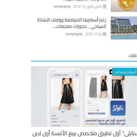
كانون الأول 15, 2019
emmarsyria
رغم أسعارها المرتفعة ووقف النشاط
السياحي .. حجوزات منتجعات...
ايار 17, 2020
emmarsyria
ارات
أسواق ومعارض
تايلي" أول تطبيق متخصص ببيع الألبسة أون لاين