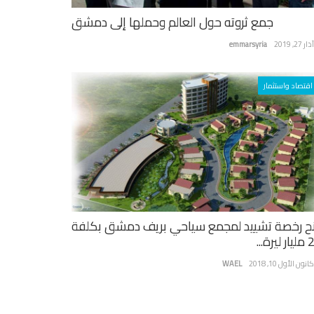
جمع ثروته حول العالم وحملها إلى دمشق
ر 27, 2019
emmarsyria
اقتصاد واستثمار
ح رخصة تشييد لمجمع سياحي بريف دمشق بكلفة
يرة...
نون الأول 10, 2018
WAEL