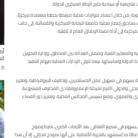
شريعية أو سيادية خارج الإطار المركزي للدولة.
نموية، من خلال اعتماد موازنات محلية مرتبطة بخطط معتمدة مركزيًا،
اديق إعمار محلية خاضعة للرقابة المركزية والقضائية، إلى جانب
زية إلى أداة لضبط الإنفاق العام لا لتفلتِه .
أم
والمعايير الفنية، وضمان العدالة بين المناطق، وإدارة التمويل
ال
 الدولة وتماسكها، بينما تتولى الإدارات المحلية مهام التنفيذ
ني
ضحة يسهم في تسهيل عمل المستثمرين، وتخفيف البيروقراطية، وتعزيز
حلي والدولي اللازم لمرحلة الإعمار ولتفادي المخاوف المشروعة
داري والتنموي، ومنع تسييس المجالس المحلية، وتعزيز دور القضاء
كن أن يسهم في تسريع التعافي بعد الأزمات الكبرى، شرط وضوح
غالبًا ما يُستشهد بالتجربة الألمانية على أنها نموذج فدرالي، إلا أن هذا