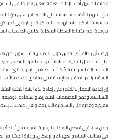
عملية لتحسين أداء الإدارة العامة وتعزيز قدرتها على الاستجاب
من المهم التأكيد منذ البداية على التمييز الجوهري بين اللامر
مستويات الحكم، بينما تهدف اللامركزية الإدارية إلى تفويض
موحدة، مع احتفاظ السلطة المركزية بكامل الصلاحيات السياد
ويجب أن ينطلق أي نقاش حول اللامركزية في سوريا من هذا 
على أنه مدخل لتفكيك السلطة أو وحدة القرار الوطني. تشير ت
الاستثمارات والمشاريع الإنمائية في مناطق محددة، الأمر ا
إن إعادة الإعمار لا تقتصر على إعادة بناء البنية التحتية ال
الأساسية، ودمج المجتمعات المتضررة، واستعادة الوظيفة ال
تنفيذية وقدرة على الاستجابة السريعة، وهي متطلبات يصع
ومن هنا، فإن تمكين الوحدات الإدارية المحلية من أداء أدوا
في مجالات المياه والكهرباء والإسكان، وإدارة المشاريع ا