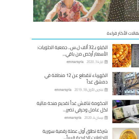
قالات الأكثر قراءة
الكيلو بـ32 ألف ل.س.. جمعية الحلويات:
الأسعار أرخص من باقي...
ايار 14, 2020
emmarsyria
الكهرباء تنقطع عن 12 منطقة في
دمشق غداً
تشرين الأول 18, 2019
emmarsyria
الحكومة تناقش غداً تقديم منحة مالية
لكل عامل وحرفي تضرر...
نيسان 4, 2020
emmarsyria
شركة تطلق أول عملة رقمية سورية
للتداولات الخارجية قريباً...