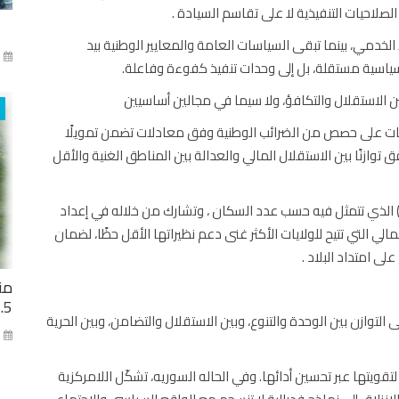
لصلاحيات التنفيذية لا على تقاسم السيادة .
ذ الخدمي، بينما تبقى السياسات العامة والمعايير الوطنية بيد
آذا
ت سياسية مستقلة، بل إلى وحدات تنفيذ كفوءة وفاعلة.
ن الاستقلال والتكافؤ، ولا سيما في مجالين أساسيين
بلديات على حصص من الضرائب الوطنية وفق معادلات تضمن تمويلًا
وازنًا بين الاستقلال المالي والعدالة بين المناطق الغنية والأقل
غ ) الذي تتمثل فيه حسب عدد السكان ، وتشارك من خلاله في إعداد
الي التي تتيح للولايات الأكثر غنى دعم نظيراتها الأقل حظًا، لضمان
 امتداد البلاد .
من
2.5 مليار ل
توازن بين الوحدة والتنوع، وبين الاستقلال والتضامن، وبين الحرية
كا
اة لتقويتها عبر تحسين أدائها. وفي الحاله السوريه، تشكّل اللامركزية