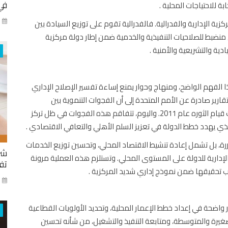
في
ة للاحتياجات المحلية .
كا
كزية الإدارية والفدرالية. فالفدرالية تقوم على توزيع السيادة بين
 منضبط للصلاحيات التنفيذية والخدمية ضمن إطار دولة مركزية
ية والتشريعية والأمنية .
الفهم الواضح، ومنهاج وحوار يمنع إساءة تفسير الإصلاح الإداري
قارير صادرة عن الأمم المتحدة إلى أن الفجوات التنموية بين
المحافظات السورية شكّلت أحد العوامل البنيوية التي سبقت قيام الثوره عام 2011. واليوم، تتفاقم هذه الفجوات في ظل تركز
لذي يهدد خطط الدولة في تعزيز السلم الأهلي والتعافي الاقتصادي .
متضررة، بل تشمل إعادة تنشيط الاقتصاد المحلي، وتحسين توزيع الخدمات
شر
إدارية للدولة على المستوى المحلي. وتستلزم هذه العملية مرونة
تفا
ب تحقيقها ضمن نموذج إداري شديد المركزية .
ايا
ر واضحة في إعداد خطط الإعمار المحلية، وتحديد الأولويات القطاعية
لصغيرة والمتوسطة، ومتابعة التنفيذ والتشغيل، من شأنه تحسين